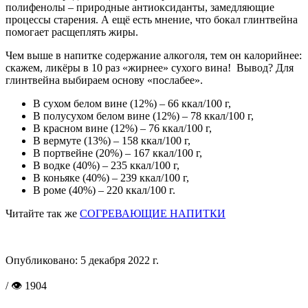
полифенолы – природные антиоксиданты, замедляющие
процессы старения. А ещё есть мнение, что бокал глинтвейна
помогает расщеплять жиры.
Чем выше в напитке содержание алкоголя, тем он калорийнее:
скажем, ликёры в 10 раз «жирнее» сухого вина!
Вывод? Для
глинтвейна выбираем основу «послабее».
В сухом белом вине (12%) – 66 ккал/100 г,
В полусухом белом вине (12%) – 78 ккал/100 г,
В красном вине (12%) – 76 ккал/100 г,
В вермуте (13%) – 158 ккал/100 г,
В портвейне (20%) – 167 ккал/100 г,
В водке (40%) – 235 ккал/100 г,
В коньяке (40%) – 239 ккал/100 г,
В роме (40%) – 220 ккал/100 г.
Читайте так же
СОГРЕВАЮЩИЕ НАПИТКИ
Опубликовано:
5 декабря 2022 г.
/ 👁 1904