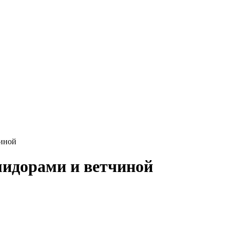
чиной
мидорами и ветчиной