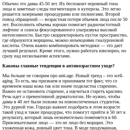
Обычно это дамы 45-50 лет. Их беспокоит неровный тона
лица и заметные следы пигментации и купероза. Это легко
решается лазерными процедурами или пилингами. Второй
повод обращений — возрастная потеря объемов лица после 50
лет. Восполнить объемы хорошо помогает радиочастотный
лифтинг и сеансы фокусированного ультразвука высокой
интенсивности. Быстро скорректировать пустое пространство,
где образуются морщины, можно инъекциями гиалуроновой
кислоты. Очень важно комбинировать методики — это дает
лучший результат. Кроме этого, нужно работать ювелирно, но
сразу над несколькими аспектами.
Каковы главные тенденции в антивозрастном уходе?
Мы больше не говорим про anti-age. Новый тренд – это well-
aging. То есть, мы признаем и принимаем тот факт, что со
временем наша кожа так или иначе подвластна старению.
Важно не остановить старение, а научиться стареть красиво.
Речь идет о превентивной дерматологии. Не нужно, чтобы
дамы в 40 лет были похожи на новоиспеченных студенток.
Это дурной тон. Гораздо важнее подобрать в этом возрасте
такой уход и такие процедуры, что помогут прийти в 50 лет к
результату, который лишь незначительно поменяется в 60.
Привлекательное лицо — это не лицо без морщин. Это
ухоженная кожа, ровный цвет тона. В моде продуманная,