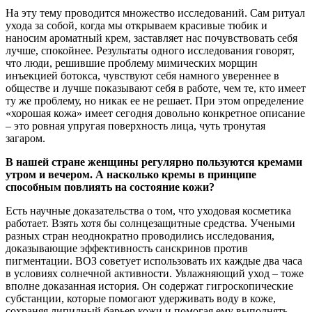
На эту тему проводится множество исследований. Сам ритуал
ухода за собой, когда мы открываем красивые тюбик и
наносим ароматный крем, заставляет нас почувствовать себя
лучше, спокойнее. Результаты одного исследования говорят,
что люди, решившие проблему мимических морщин
инъекцией ботокса, чувствуют себя намного увереннее в
обществе и лучше показывают себя в работе, чем те, кто имеет
ту же проблему, но никак ее не решает. При этом определение
«хорошая кожа» имеет сегодня довольно конкретное описание
– это ровная упругая поверхность лица, чуть тронутая
загаром.
В нашей стране женщины регулярно пользуются кремами
утром и вечером. А насколько кремы в принципе
способным повлиять на состояние кожи?
Есть научные доказательства о том, что уходовая косметика
работает. Взять хотя бы солнцезащитные средства. Учеными
разных стран неоднократно проводились исследования,
доказывающие эффективность санскринов против
пигментации. ВОЗ советует использовать их каждые два часа
в условиях солнечной активности. Увлажняющий уход – тоже
вполне доказанная история. Он содержат гигроскопические
субстанции, которые помогают удерживать воду в коже,
сохраняя липидный барьер кожи и помогая ему выполнять