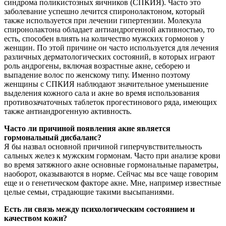
синдрома поликистозных яичников (СПКИЯ). Часто это
заболевание успешно лечится спиронолактоном, который
также используется при лечении гипертензии. Молекула
спиронолактона обладает антиандрогенной активностью, то
есть, способен влиять на количество мужских гормонов у
женщин. По этой причине он часто используется для лечения
различных дерматологических состояний, в которых играют
роль андрогены, включая возрастные акне, себорею и
выпадение волос по женскому типу. Именно поэтому
женщины с СПКИЯ наблюдают значительное уменьшение
выделения кожного сала и акне во время использования
противозачаточных таблеток прогестинового ряда, имеющих
также антиандрогенную активность.
Часто ли причиной появления акне является
гормональный дисбаланс?
Я бы назвал основной причиной гиперчувствительность
сальных желез к мужским гормонам. Часто при анализе крови
во время затяжного акне основные гормональные параметры,
наоборот, оказываются в норме. Сейчас мы все чаще говорим
еще и о генетическом факторе акне. Мне, например известные
целые семьи, страдающие такими высыпаниями.
Есть ли связь между психологическим состоянием и
качеством кожи?