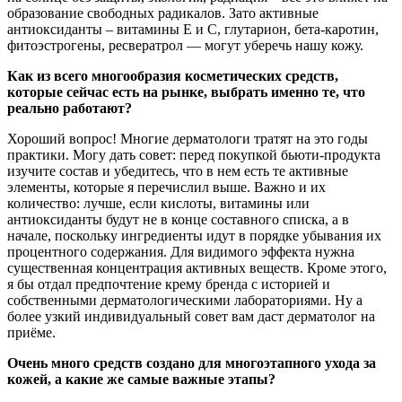
образование свободных радикалов. Зато активные
антиоксиданты – витамины Е и С, глутарион, бета-каротин,
фитоэстрогены, ресвератрол — могут уберечь нашу кожу.
Как из всего многообразия косметических средств,
которые сейчас есть на рынке, выбрать именно те, что
реально работают?
Хороший вопрос! Многие дерматологи тратят на это годы
практики. Могу дать совет: перед покупкой бьюти-продукта
изучите состав и убедитесь, что в нем есть те активные
элементы, которые я перечислил выше. Важно и их
количество: лучше, если кислоты, витамины или
антиоксиданты будут не в конце составного списка, а в
начале, поскольку ингредиенты идут в порядке убывания их
процентного содержания. Для видимого эффекта нужна
существенная концентрация активных веществ. Кроме этого,
я бы отдал предпочтение крему бренда с историей и
собственными дерматологическими лабораториями. Ну а
более узкий индивидуальный совет вам даст дерматолог на
приёме.
Очень много средств создано для многоэтапного ухода за
кожей, а какие же самые важные этапы?