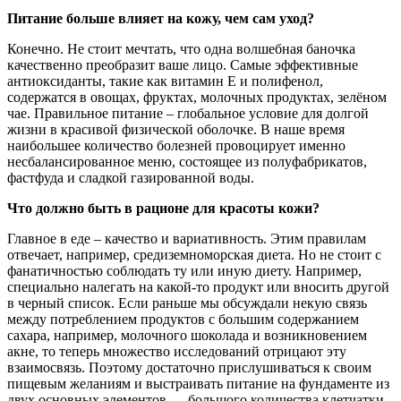
Питание больше влияет на кожу, чем сам уход?
Конечно. Не стоит мечтать, что одна волшебная баночка
качественно преобразит ваше лицо. Самые эффективные
антиоксиданты, такие как витамин Е и полифенол,
содержатся в овощах, фруктах, молочных продуктах, зелёном
чае. Правильное питание – глобальное условие для долгой
жизни в красивой физической оболочке. В наше время
наибольшее количество болезней провоцирует именно
несбалансированное меню, состоящее из полуфабрикатов,
фастфуда и сладкой газированной воды.
Что должно быть в рационе для красоты кожи?
Главное в еде – качество и вариативность. Этим правилам
отвечает, например, средиземноморская диета. Но не стоит с
фанатичностью соблюдать ту или иную диету. Например,
специально налегать на какой-то продукт или вносить другой
в черный список. Если раньше мы обсуждали некую связь
между потреблением продуктов с большим содержанием
сахара, например, молочного шоколада и возникновением
акне, то теперь множество исследований отрицают эту
взаимосвязь. Поэтому достаточно прислушиваться к своим
пищевым желаниям и выстраивать питание на фундаменте из
двух основных элементов — большого количества клетчатки