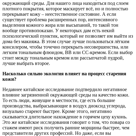
окружающий среды. Для нашего лица находиться под слоем
плотного покрытия, которое маскирует всё, но и полностью
перекрывает кожу – неестественное состояние. А если
существует проблема расширенных пор, интенсивного
выделения кожного жира или высыпаний, то такой тон
вообще противопоказан. У некоторых дам есть некий
психологический пунктик, который не позволяет им выйти из
дома без макияжа. В этом случае лучше пользоваться лёгким
консилером, чтобы точечно перекрыть несовершенства, или
легким тональным флюидом, BB или СС-кремом. Если выбор
стоит между тональным кремом или рассыпчатой пудрой,
лучше выбрать второе.
Насколько сильно экология влияет на процесс старения
кожи?
Недавнее китайское исследование подтвердило негативное
влияние загрязненной окружающей среды на качество кожи.
То есть люди, живущие в местности, где есть большие
производства, выбрасывающие в воздух диоксид углерода,
визуально стареют быстрее. Кроме этого, негативно
сказывается длительное нахождение в горячем цеху кухонь.
Это же китайское исследования говорит о том, что повара со
стажем имеют риск получить ранние морщины быстрее, чем
представители других профессий. Но даже, если вы