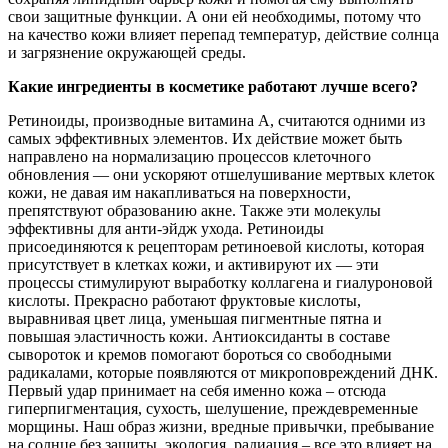
свои защитные функции. А они ей необходимы, потому что
на качество кожи влияет перепад температур, действие солнца
и загрязнение окружающей среды.
Какие ингредиенты в косметике работают лучше всего?
Ретиноиды, производные витамина А, считаются одними из
самых эффективных элементов. Их действие может быть
направлено на нормализацию процессов клеточного
обновления — они ускоряют отшелушивание мертвых клеток
кожи, не давая им накапливаться на поверхности,
препятствуют образованию акне. Также эти молекулы
эффективны для анти-эйдж ухода. Ретиноиды
присоединяются к рецепторам ретиноевой кислоты, которая
присутствует в клетках кожи, и активируют их — эти
процессы стимулируют выработку коллагена и гиалуроновой
кислоты. Прекрасно работают фруктовые кислоты,
выравнивая цвет лица, уменьшая пигментные пятна и
повышая эластичность кожи. Антиоксиданты в составе
сывороток и кремов помогают бороться со свободными
радикалами, которые появляются от микроповреждений ДНК.
Первый удар принимает на себя именно кожа – отсюда
гиперпигментация, сухость, шелушение, преждевременные
морщины. Наш образ жизни, вредные привычки, пребывание
на солнце без защиты, экология, радиация – все это влияет на