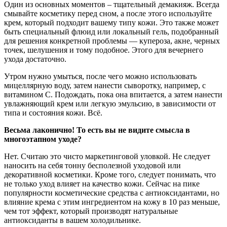
Один из основных моментов – тщательный демакияж. Всегда
смывайте косметику перед сном, а после этого используйте
крем, который подходит вашему типу кожи. Это также может
быть специальный флюид или локальный гель, подобранный
для решения конкретной проблемы — купероза, акне, черных
точек, шелушения и тому подобное. Этого для вечернего
ухода достаточно.
Утром нужно умыться, после чего можно использовать
мицеллярную воду, затем нанести сыворотку, например, с
витамином С. Подождать, пока она впитается, а затем нанести
увлажняющий крем или легкую эмульсию, в зависимости от
типа и состояния кожи. Всё.
Весьма лаконично!
То есть вы не видите смысла в
многоэтапном уходе?
Нет. Считаю это чисто маркетинговой уловкой. Не следует
наносить на себя тонну бесполезной уходовой или
декоративной косметики. Кроме того, следует понимать, что
не только уход влияет на качество кожи. Сейчас на пике
популярности косметические средства с антиоксидантами, но
влияние крема с этим ингредиентом на кожу в 10 раз меньше,
чем тот эффект, который производят натуральные
антиоксиданты в вашем холодильнике.