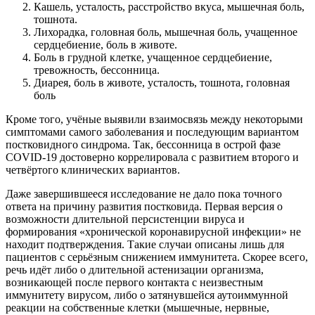
Кашель, усталость, расстройство вкуса, мышечная боль,
тошнота.
Лихорадка, головная боль, мышечная боль, учащенное
сердцебиение, боль в животе.
Боль в грудной клетке, учащенное сердцебиение,
тревожность, бессонница.
Диарея, боль в животе, усталость, тошнота, головная
боль
Кроме того, учёные выявили взаимосвязь между некоторыми
симптомами самого заболевания и последующим вариантом
постковидного синдрома. Так, бессонница в острой фазе
COVID-19 достоверно коррелировала с развитием второго и
четвёртого клинических вариантов.
Даже завершившееся исследование не дало пока точного
ответа на причину развития постковида. Первая версия о
возможности длительной персистенции вируса и
формирования «хронической коронавирусной инфекции» не
находит подтверждения. Такие случаи описаны лишь для
пациентов с серьёзным снижением иммунитета. Скорее всего,
речь идёт либо о длительной астенизации организма,
возникающей после первого контакта с неизвестным
иммунитету вирусом, либо о затянувшейся аутоиммунной
реакции на собственные клетки (мышечные, нервные,