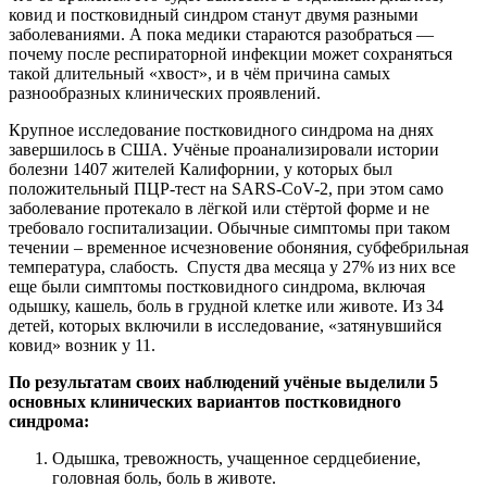
ковид и постковидный синдром станут двумя разными
заболеваниями. А пока медики стараются разобраться —
почему после респираторной инфекции может сохраняться
такой длительный «хвост», и в чём причина самых
разнообразных клинических проявлений.
Крупное исследование постковидного синдрома на днях
завершилось в США. Учёные проанализировали истории
болезни 1407 жителей Калифорнии, у которых был
положительный ПЦР-тест на SARS-CoV-2, при этом само
заболевание протекало в лёгкой или стёртой форме и не
требовало госпитализации. Обычные симптомы при таком
течении – временное исчезновение обоняния, субфебрильная
температура, слабость. Спустя два месяца у 27% из них все
еще были симптомы постковидного синдрома, включая
одышку, кашель, боль в грудной клетке или животе. Из 34
детей, которых включили в исследование, «затянувшийся
ковид» возник у 11.
По результатам своих наблюдений учёные выделили 5
основных клинических вариантов постковидного
синдрома:
Одышка, тревожность, учащенное сердцебиение,
головная боль, боль в животе.