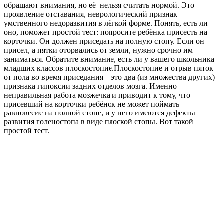
обращают внимания, но её
нельзя считать нормой. Это
проявление отставания, неврологический признак
умственного недоразвития в лёгкой форме. Понять, есть ли
оно, поможет простой тест: попросите ребёнка присесть на
корточки. Он должен приседать на полную стопу. Если он
присел, а пятки оторвались от земли, нужно срочно им
заниматься. Обратите внимание, есть ли у вашего школьника
младших классов плос­костопие.Плоскостопие и отрыв пяток
от пола во время приседания – это два (из множества других)
признака гипоксии задних отделов мозга. Именно
неправильная работа мозжечка и приводит к тому, что
присевший на корточки ребёнок не может поймать
равновесие на полной стопе, и у него имеются дефекты
развития голеностопа в виде плоской стопы. Вот такой
простой тест.