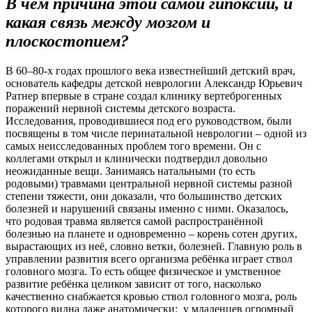
В чём причина этой самой гипоксии, и
какая связь между мозгом и
плоскостопием?
В 60–80-х годах прошлого века известнейший детский врач,
основатель кафедры детской неврологии Александр Юрьевич
Ратнер впервые в стране создал клинику вертеброгенных
поражений нервной системы детского возраста.
Исследования, проводившиеся под его руководст­вом, были
посвящены в том числе перинатальной неврологии – одной из
самых неисследованных проблем того времени. Он с
коллегами открыл и клинически подтвердил довольно
неожиданные вещи. Занимаясь натальными (то есть
родовыми) травмами центральной нервной системы разной
степени тяжести, они доказали, что большинство детских
болезней и нарушений связаны именно с ними. Оказалось,
что родовая травма является самой распространённой
болезнью на планете и одновременно – корень сотен других,
вырастающих из неё, словно ветки, болезней. Главную роль в
управлении развития всего организма ребёнка играет ствол
головного мозга. То есть общее физическое и умственное
развитие ребёнка целиком зависит от того, насколько
качественно снабжается кровью ствол головного мозга, роль
которого видна даже анатомически:
у младенцев огромный