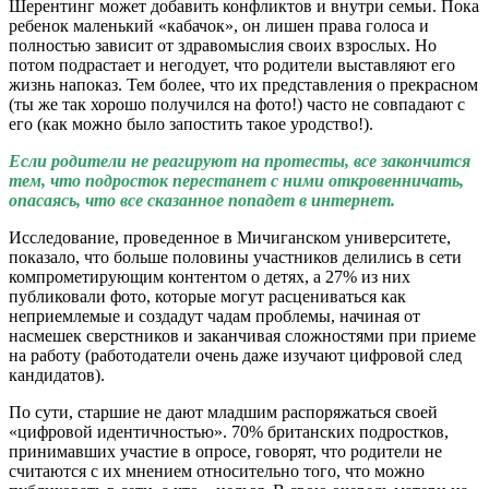
Шерентинг может добавить конфликтов и внутри семьи. Пока
ребенок маленький «кабачок», он лишен права голоса и
полностью зависит от здравомыслия своих взрослых. Но
потом подрастает и негодует, что родители выставляют его
жизнь напоказ. Тем более, что их представления о прекрасном
(ты же так хорошо получился на фото!) часто не совпадают с
его (как можно было запостить такое уродство!).
Если родители не реагируют на протесты, все закончится
тем, что подросток перестанет с ними откровенничать,
опасаясь, что все сказанное попадет в интернет.
Исследование, проведенное в Мичиганском университете,
показало, что больше половины участников делились в сети
компрометирующим контентом о детях, а 27% из них
публиковали фото, которые могут расцениваться как
неприемлемые и создадут чадам проблемы, начиная от
насмешек сверстников и заканчивая сложностями при приеме
на работу (работодатели очень даже изучают цифровой след
кандидатов).
По сути, старшие не дают младшим распоряжаться своей
«цифровой идентичностью». 70% британских подростков,
принимавших участие в опросе, говорят, что родители не
считаются с их мнением относительно того, что можно