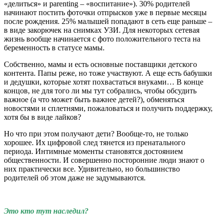
«делиться» и parenting – «воспитание»). 30% родителей
начинают постить фоточки отпрысков уже в первые месяцы
после рождения. 25% малышей попадают в сеть еще раньше –
в виде закорючек на снимках УЗИ. Для некоторых сетевая
жизнь вообще начинается с фото положительного теста на
беременность в статусе мамы.
Собственно, мамы и есть основные поставщики детского
контента. Папы реже, но тоже участвуют. А еще есть бабушки
и дедушки, которые хотят похвастаться внуками… В конце
концов, не для того ли мы тут собрались, чтобы обсудить
важное (а что может быть важнее детей?), обменяться
новостями и сплетнями, пожаловаться и получить поддержку,
хотя бы в виде лайков?
Но что при этом получают дети? Вообще-то, не только
хорошее. Их цифровой след тянется из пренатального
периода. Интимные моменты становятся достоянием
общественности. И совершенно посторонние люди знают о
них практически все. Удивительно, но большинство
родителей об этом даже не задумываются.
Это кто тут наследил?