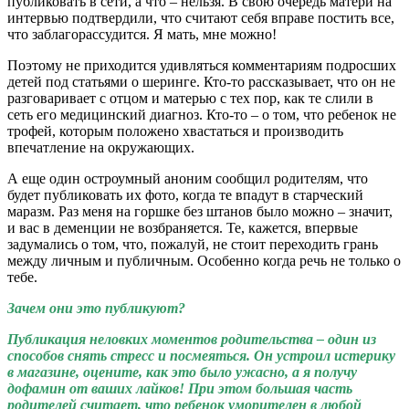
публиковать в сети, а что – нельзя. В свою очередь матери на
интервью подтвердили, что считают себя вправе постить все,
что заблагорассудится. Я мать, мне можно!
Поэтому не приходится удивляться комментариям подросших
детей под статьями о шеринге. Кто-то рассказывает, что он не
разговаривает с отцом и матерью с тех пор, как те слили в
сеть его медицинский диагноз. Кто-то – о том, что ребенок не
трофей, которым положено хвастаться и производить
впечатление на окружающих.
А еще один остроумный аноним сообщил родителям, что
будет публиковать их фото, когда те впадут в старческий
маразм. Раз меня на горшке без штанов было можно – значит,
и вас в деменции не возбраняется. Те, кажется, впервые
задумались о том, что, пожалуй, не стоит переходить грань
между личным и публичным. Особенно когда речь не только о
тебе.
Зачем они это публикуют?
Публикация неловких моментов родительства – один из
способов снять стресс и посмеяться. Он устроил истерику
в магазине, оцените, как это было ужасно, а я получу
дофамин от ваших лайков! При этом большая часть
родителей считает, что ребенок уморителен в любой