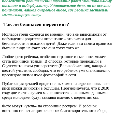
последствий родительский троллинг равен эмоциональному
насилию и кибербуллингу. Удивительное дело, но не все это
понимают, лайкая очередное видео, где ребенка заставили
мыть сахарную вату.
Так ли безопасен шерентинг?
Исследователи сходятся во мнении, что вне зависимости от
побуждений родителей шерентинг – это риски для
безопасности и психики детей. Даже если вам самим нравится
быть на виду, не факт, что они хотят того же.
Любое фото ребенка, особенно странное и смешное, может
стать причиной травли. В опросах, которые проводили в
Саутгемптонском университете (Великобритания), каждый
шестой участник сообщил, что его ребенок уже сталкивался с
преследованиями из-за фотографий в сети.
Публикация деталей вроде полных имен и адресов повышает
риск кражи личности в будущем. Прогнозируется, что к 2030
году две трети случаев мошенничества с личными данными
среди молодежи будут связаны именно с шерентингом.
Фото могут «утечь» на сторонние ресурсы. И ребенок
внезапно станет лицом «левого» благотворительного сбора,