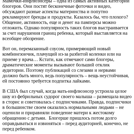
Мамочки-инфлюэнсеры – одна из самых активных категорий
блогеров. Они постят бесконечные фоточки и видео,
обсуждают разные аспекты материнства и попутно
рекламируют бренды и продукты. Казалось бы, что плохого?
Общение, активность, еще и денег на памперсы можно
отложить. Однако популярность таких блогов выстраивается
за счет нарушения границ ребенка, который выставляется на
всеобщее обозрение.
Вот он, перемазанный соусом, примеряющий новый
комбинезончик, плачущий из-за разбитой коленки или на
приеме у врача… Кстати, как отмечают сами блогеры,
драматические моменты вызывают больший отклик
аудитории. Поэтому публикаций со слезами и нервами
должно быть много, ведь популярность – вещь неустойчивая,
ей постоянно требуется подпитка лайками.
В США был случай, когда мать-инфлюэнсер устроила целое
шоу из фебрильных судорог своего малыша – размещала видео
в сторис и советовалась с подписчиками. Правда, подписчики
в большинстве своем оказались нормальными людьми – не
оценили и приравняли поведение матери к жестокому
обращению с детьми. Блогерше пришлось потом долго
оправдываться и извиняться – перед аудиторией, конечно, не
перед ребенком.