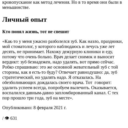
кровопускание как метод лечения. Но в то время они были в
меньшинстве.
Личный опыт
Кто понял жизнь, тот не спешит
«Как-то у меня ужасно разболелся зуб. Как назло, праздники,
мой стоматолог, у которого наблюдаюсь и лечусь уже лет
десять, не принимает. Нахожу дежурную клиники и еду,
потому что очень больно. Врач делает снимок и выносит
вердикт: зуб безнадежен, надо удалять, вот прямо сейчас.
Робко спрашиваю: это же основной жевательный зуб с той
стороны, как я есть-то буду? Отвечает равнодушно: да, зуб
стратегический, но удалять надо. Я отказалась. На
обезболивающих дождалась своего врача. Тот говорит:
удалить успеем всегда, попробуем вылечить. Оказывается,
воспалился давным-давно запломбированный канал. С тех
пор прошло три года, зуб на месте».
Опубликовано:
8 февраля 2021 г.
/ 👁 631