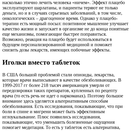
насколько этично лечить человека «ничем». Эффект плацебо
эксплуатируют шарлатаны, и пациенты теряют не только
деньги, но и в случаях серьезных заболеваний, в том числе,
онкологических – драгоценное время. Однако у плацебо-
терапии есть мощный посыл: позитивное мышление улучшает
качество жизни и запускает в организме не до конца понятные
еще механизмы, помогающие быстрее поправиться.
Возможно, реакция на плацебо будет использоваться в
будущем персонализированной медициной и поможет
снизить дозы лекарств, имеющих побочные эффекты.
Иголки вместо таблеток
В США большой проблемой стали опиоиды, лекарства,
которые врачи выписывают в качестве обезболивающих. В
1999-2017 гг более 218 тысяч американцев умерли от
передозировки таких препаратов, купленных по рецепту
врача (то есть речь не идет о наркоманах). Поэтому большое
внимание здесь уделяется альтернативным способам
обезболивания. Есть исследования, показывающие, что при
боли в спине и мигрени может быть эффективным
иглоукалывание. Плюс появились исследования,
показывающие, что уменьшить болезненные ощущения
помогает медитация. То есть у таблеток есть альтернатива,