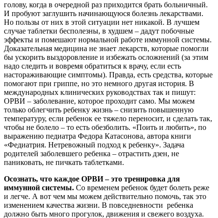
голову, когда в очередной раз приходится брать больничный.
И пробуют заглушить начинающуюся болезнь лекарствами.
Но пользы от них в этой ситуации нет никакой. В лучшем
случае таблетки бесполезны, в худшем – дадут побочные
эффекты и помешают нормальной работе иммунной системы.
Доказательная медицина не знает лекарств, которые помогли
бы ускорить выздоровление и избежать осложнений (за этим
надо следить и вовремя обратиться к врачу, если есть
настораживающие симптомы). Правда, есть средства, которые
помогают при гриппе, но это немного другая история. В
международных клинических руководствах так и пишут:
ОРВИ – заболевание, которое проходит само. Мы можем
только облегчить ребенку жизнь – снизить повышенную
температуру, если ребенок ее тяжело переносит, и сделать так,
чтобы не болело – то есть обезболить. «Поить и любить», по
выражению педиатра Федора Катасонова, автора книги
«Федиатрия. Нетревожный подход к ребенку». Задача
родителей заболевшего ребенка – отрастить дзен, не
паниковать, не пичкать таблетками.
Осознать, что каждое ОРВИ – это тренировка для
иммунной системы.
Со временем ребенок будет болеть реже
и легче. А вот чем мы можем действительно помочь, так это
изменением качества жизни. В повседневности ребенка
должно быть много прогулок, движения и свежего воздуха.