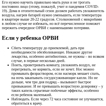
Его нужно научить правильно мыть руки и не трогать
постоянно лицо (этому, пожалуй, учит и пандемия COVID-
19). Дома в отопительный сезон должен работать увлажнитель
воздуха, нагрев батарей нужно уменьшить, если температура
в квартире выше 20-22 градусов. Столкновений с микробами
в любом случае не избежать, но всё перечисленное поможет
пережить очередное ОРВИ с наименьшими потерями.
Если у ребенка ОРВИ
Сбить температуру до приемлемой, дать при
необходимости обезболивающее. Никакие другие
лекарства, особенно антибиотики, не нужны – во всяком
случае, в первые несколько дней.
Поить, проветривать комнату, увлажнять воздух, не
перегревать, не кормить, если не хочет. Нос можно
промывать физраствором, если насморк мешает спать,
на ночь закапывать сосудосуживающие капли. Но не
дольше, чем три дня подряд – вызывают быстрое
привыкание. И не превышать возрастную дозировку – у
таких капель серьезные побочные эффекты, особенно
если ребенок маленький.
Наблюдать. Если через 72 часа состояние не улучшается,
обратиться к врачу.