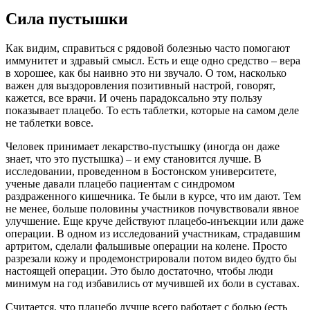
Сила пустышки
Как видим, справиться с рядовой болезнью часто помогают
иммунитет и здравый смысл. Есть и еще одно средство – вера
в хорошее, как бы наивно это ни звучало. О том, насколько
важен для выздоровления позитивный настрой, говорят,
кажется, все врачи. И очень парадоксально эту пользу
показывает плацебо. То есть таблетки, которые на самом деле
не таблетки вовсе.
Человек принимает лекарство-пустышку (иногда он даже
знает, что это пустышка) – и ему становится лучше. В
исследовании, проведенном в Бостонском университете,
ученые давали плацебо пациентам с синдромом
раздраженного кишечника. Те были в курсе, что им дают. Тем
не менее, больше половины участников почувствовали явное
улучшение. Еще круче действуют плацебо-инъекции или даже
операции. В одном из исследований участникам, страдавшим
артритом, сделали фальшивые операции на колене. Просто
разрезали кожу и продемонстрировали потом видео будто бы
настоящей операции. Это было достаточно, чтобы люди
минимум на год избавились от мучившей их боли в суставах.
Считается, что плацебо лучше всего работает с болью (есть