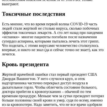
выиграют.
Токсичные последствия
Есть мнение, что во время первой волны COVID-19 часть
людей стали жертвой не столько вируса, сколько побочных
эффектов токсичных лекарств. А сто лет назад при пандемии
«испанки» многие пациенты погибали после назначения
супердоз аспирина, которыми пытались лечить этот грипп.
Что поделать, с этими вирусами человечество столкнулось
впервые, и никто не знал (да и сейчас точно не знает), как это
лечится.
Кровь президента
Жертвой врачебной ошибки стал первый президент США
Джордж Вашингтон. У него случился круп, и отек
надгортанника частично перекрыл доступ воздуха в
дыхательное горло. Чтобы облегчить состояние больного,
доктора прибегли к кровопусканию – обычной по тем
временам процедуре. Меньше чем за сутки президент потерял
больше половины своей крови и умер, судя по всему, именно
из-за кровопотери. Надо заметить, что не все врачи одобряли