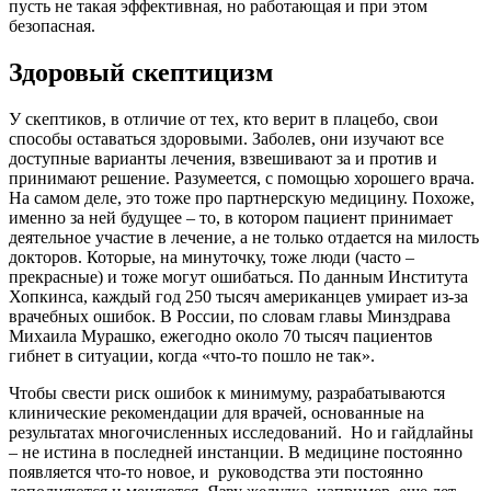
пусть не такая эффективная, но работающая и при этом
безопасная.
Здоровый
скептицизм
У скептиков, в отличие от тех, кто верит в плацебо, свои
способы оставаться здоровыми. Заболев, они изучают все
доступные варианты лечения, взвешивают за и против и
принимают решение. Разумеется, с помощью хорошего врача.
На самом деле, это тоже про партнерскую медицину. Похоже,
именно за ней будущее – то, в котором пациент принимает
деятельное участие в лечение, а не только отдается на милость
докторов. Которые, на минуточку, тоже люди (часто –
прекрасные) и тоже могут ошибаться. По данным Института
Хопкинса, каждый год 250 тысяч американцев умирает из-за
врачебных ошибок. В России, по словам главы Минздрава
Михаила Мурашко, ежегодно около 70 тысяч пациентов
гибнет в ситуации, когда «что-то пошло не так».
Чтобы свести риск ошибок к минимуму, разрабатываются
клинические рекомендации для врачей, основанные на
результатах многочисленных исследований. Но и гайдлайны
– не истина в последней инстанции. В медицине постоянно
появляется что-то новое, и руководства эти постоянно