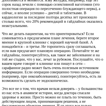
дополняются и меняются. Язву желудка, например, еще лет
сорок назад лечили с помощью селективной ваготомии (это
полостная операция по пересечению блуждающего нерва), а
сейчас, и вполне успешно – диетой и таблетками. В
кардиологии за последние полтора десятка лет произошло
столько всего, что 20% рекомендаций в гайдлайнах оказались
неактуальными.
Что же делать пациентам, на что ориентироваться? Если
сомневаетесь в предлагаемом плане лечения, берите второе
мнение в крупной клинике с хорошей научной базой. А
понадобится – и третье. Не торопитесь сразу соглашаться,
если вам предлагают плановую операцию. Почитайте те же
гайдлайны, поинтересуйтесь, как такое же заболевание и на
той же стадии, что у вас, лечат за рубежом. Послушайте, что о
вашем враче говорят в клинике или пишут в сети –
сарафанное радио может быть очень полезным источником
информации. Если операция совершенно точно необходима
(например, при онкозаболеваниях), поинтересуйтесь, есть ли
возможность сделать ее эндоскопически.
Это все не о том, что врачам нельзя доверять – у большинства
из нас есть в анамнезе истории, когда доктора спасали
здоровье и жизни. Просто можно не плыть по течению, быть
действующим лицом, принимающим решения, а не
бессловесным объектом лечения. И от этого все только