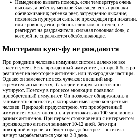
Немедленно вызвать помощь, если температура очень
высокая, а ребенку меньше 3 месяцев; есть признаки
обезвоживания; ребенка рвет, затрудненно дыхание;
появилась пурпурная сыпь, не проходящая при нажатии,
или кровоподтеки; ребенок слишком апатичен, не
реагирует на раздражители; сильная головная боль, с
которой не справляются обезболивающие.
Мастерами кунг-фу не рождаются
При рождении человека иммунная система далеко не все
знает и умеет. Есть врожденный иммунитет, который быстро
реагирует на некоторые антигены, или чужеродные частицы.
Однако он замечает не всех чужаков: внешний мир
стремительно меняется, бактерии и вирусы постоянно
мутируют. Поэтому в процессе эволюции появился
приобретенный иммунитет. Он позволяет обнаруживать и
запоминать опасности, с которыми имел дело конкретный
человек. Природой предусмотрено, что приобретенный
иммунитет может опознать и уничтожить до 100 миллионов
разных антигенов. При первом столкновении с интервентом
производство антител занимает 10-12 дней. Зато при
повторной встрече все будет гораздо быстрее – антитела
начнут вырабатываться уже на 2-3 день.