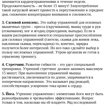
занимается кардиоупражнениями в течение недели.
Продолжительность – не более 15 минут! Злоупотребление
такой нагрузкой может привести к переутомлению в середине
дня, снижению концентрации внимания и сонливости.
3. Силовой комплекс.
Это набор упражнений для основных
мышечных групп – пресса (скручивания), мышц груди и рук
(отжимания), ног и ягодиц (приседания, выпады). Если в
вашем распоряжении имеются специальные приспособления
для силовых упражнений (гантели, скамья для жимов лежа,
наклонная скамья, перекладина) то, конечно, зарядка
получится более интересной. Но все-таки сделайте выбор в
пользу несложных упражнений. Утром организм не готов к
серьезному тренингу.
4. Стретчинг.
Развитие гибкости – это удел специальной
тренировки. Утренний стретчинг должен занимать максимум
15 минут. При выполнении упражнений мышца
растягивается, увеличивается по длине, укорачивается в
поперечном направлении. Это вызывает ряд реакций,
способствующих ускорению тока крови к сердцу.
5. Йога.
Утренние упражнения с элементами йоги могут быть
разнообразными и чрезвычайно эффективными. Вопрос
только в том, насколько вы ей владеете. Ряд исследований