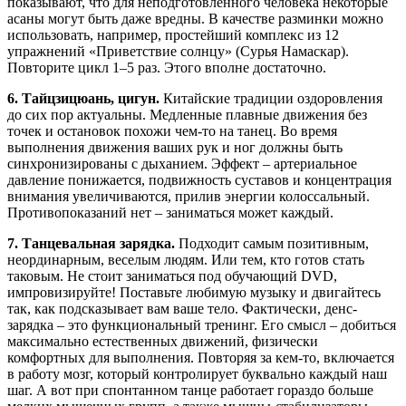
показывают, что для неподготовленного человека некоторые
асаны могут быть даже вредны. В качестве разминки можно
использовать, например, простейший комплекс из 12
упражнений «Приветствие солнцу» (Сурья Намаскар).
Повторите цикл 1–5 раз. Этого вполне достаточно.
6. Тайцзицюань, цигун.
Китайские традиции оздоровления
до сих пор актуальны. Медленные плавные движения без
точек и остановок похожи чем-то на танец. Во время
выполнения движения ваших рук и ног должны быть
синхронизированы с дыханием. Эффект – артериальное
давление понижается, подвижность суставов и концентрация
внимания увеличиваются, прилив энергии колоссальный.
Противопоказаний нет – заниматься может каждый.
7. Танцевальная зарядка.
Подходит самым позитивным,
неординарным, веселым людям. Или тем, кто готов стать
таковым. Не стоит заниматься под обучающий DVD,
импровизируйте! Поставьте любимую музыку и двигайтесь
так, как подсказывает вам ваше тело. Фактически, денс-
зарядка – это функциональный тренинг. Его смысл – добиться
максимально естественных движений, физически
комфортных для выполнения. Повторяя за кем-то, включается
в работу мозг, который контролирует буквально каждый наш
шаг. А вот при спонтанном танце работает гораздо больше