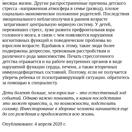
месяцы жизни. Другие распространенные причины детского
стресса –напряженная атмосфера в семье (развод), плохое
социально-экономическое положение родителей. Последствия
эмоционального неблагополучия в раннем возрасте
затрагивают центральную нервную систему. У детей,
переживших стресс, хуже развита префронтальная кора
головного мозга, в связи с чем появляются нарушения
когнитивных функций и поведенческие проблемы во
взрослом возрасте. Вдобавок к этому, такие люди более
подвержены депрессии, тревожным расстройствам и
различного рода зависимостям. Печать стрессогенного
детства отражается и на работе внутренних органов в виде
нарушений функции сердца, печени, а также вторичных
иммунодефицитных состояний. Поэтому, если не получается
уберечь ребенка от психотравмирующей ситуации. обратитесь
за помощью к специалисту.
Дети болеют больше, чем взрослые – это естественный ход
событий. Однако важно понимать, к каким последствиям
это может привести, и, по возможности, подстелить
соломку. Инвестирование в здоровье человека начинается еще
до его рождения и продолжается всю жизнь.
Опубликовано:
4 апреля 2020 г.