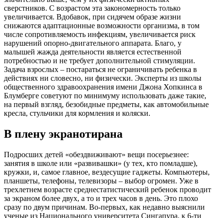
сверстников. С возрастом эта закономерность только
увеличивается. Вдобавок, при сидячем образе жизни
снижаются адаптационные возможности организма, в том
числе сопротивляемость инфекциям, увеличивается риск
нарушений опорно-двигательного аппарата. Благо, у
малышей жажда деятельности является естественной
потребностью и не требует дополнительной стимуляции.
Задача взрослых – постараться не ограничивать ребенка в
действиях ни словесно, ни физически. Эксперты из школы
общественного здравоохранения имени Джона Хопкинса в
Блумберге советуют по минимуму использовать даже такие,
на первый взгляд, безобидные предметы, как автомобильные
кресла, стульчики для кормления и коляски.
В плену экранотирана
Подросших детей «обездвиживают» вещи посерьезнее:
занятия в школе или «развивашки» (у тех, кто помладше),
кружки, и, самое главное, вездесущие гаджеты. Компьютеры,
планшеты, телефоны, телевизоры – выбор огромен. Уже в
трехлетнем возрасте среднестатистический ребенок проводит
за экраном более двух, а то и трех часов в день. Это плохо
сразу по двум причинам. Во-первых, как недавно выяснили
ученые из Национального университета Сингапура, к 6-ти