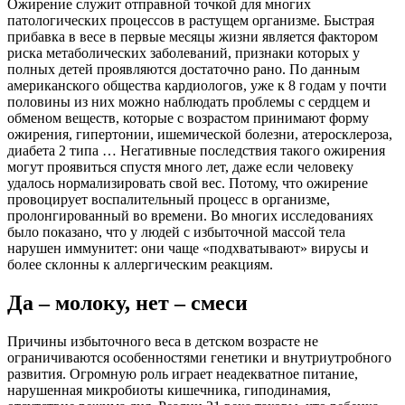
Ожирение служит отправной точкой для многих
патологических процессов в растущем организме. Быстрая
прибавка в весе в первые месяцы жизни является фактором
риска метаболических заболеваний, признаки которых у
полных детей проявляются достаточно рано. По данным
американского общества кардиологов, уже к 8 годам у почти
половины из них можно наблюдать проблемы с сердцем и
обменом веществ, которые с возрастом принимают форму
ожирения, гипертонии, ишемической болезни, атеросклероза,
диабета 2 типа … Негативные последствия такого ожирения
могут проявиться спустя много лет, даже если человеку
удалось нормализировать свой вес. Потому, что ожирение
провоцирует воспалительный процесс в организме,
пролонгированный во времени. Во многих исследованиях
было показано, что у людей с избыточной массой тела
нарушен иммунитет: они чаще «подхватывают» вирусы и
более склонны к аллергическим реакциям.
Да – молоку, нет – смеси
Причины избыточного веса в детском возрасте не
ограничиваются особенностями генетики и внутриутробного
развития. Огромную роль играет неадекватное питание,
нарушенная микробиоты кишечника, гиподинамия,