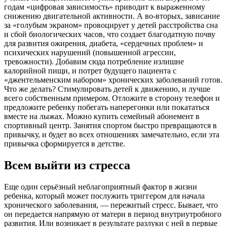
годам «цифровая зависимость» приводит к выраженному
снижению двигательной активности. А во-вторых, зависание
за «голубым экраном» провоцирует у детей расстройства сна
и сбой биологических часов, что создает благодатную почву
для развития ожирения, диабета, «сердечных проблем» и
психических нарушений (повышенной агрессии,
тревожности). Добавим сюда потребление излишне
калорийной пищи, и потрет будущего пациента с
«джентельменским набором» хронических заболеваний готов.
Что же делать? Стимулировать детей к движению, и лучше
всего собственным примером. Отложите в сторону телефон и
предложите ребенку побегать наперегонки или покататься
вместе на лыжах. Можно купить семейный абонемент в
спортивный центр. Занятия спортом быстро превращаются в
привычку, и будет во всех отношениях замечательно, если эта
привычка сформируется в детстве.
Всем выйти из стресса
Еще один серьёзный неблагоприятный фактор в жизни
ребенка, который может послужить триггером для начала
хронического заболевания, — пережитый стресс. Бывает, что
он передается напрямую от матери в период внутриутробного
развития. Или возникает в результате разлуки с ней в первые