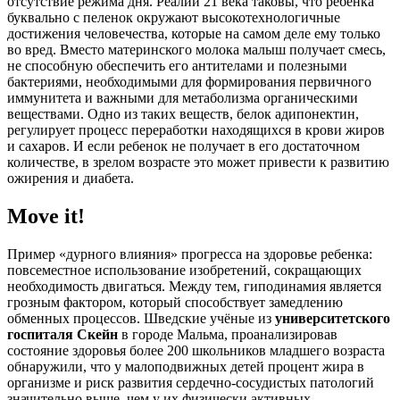
отсутствие режима дня. Реалии 21 века таковы, что ребенка
буквально с пеленок окружают высокотехнологичные
достижения человечества, которые на самом деле ему только
во вред. Вместо материнского молока малыш получает смесь,
не способную обеспечить его антителами и полезными
бактериями, необходимыми для формирования первичного
иммунитета и важными для метаболизма органическими
веществами. Одно из таких веществ, белок адипонектин,
регулирует процесс переработки находящихся в крови жиров
и сахаров. И если ребенок не получает в его достаточном
количестве, в зрелом возрасте это может привести к развитию
ожирения и диабета.
Move it!
Пример «дурного влияния» прогресса на здоровье ребенка:
повсеместное использование изобретений, сокращающих
необходимость двигаться. Между тем, гиподинамия является
грозным фактором, который способствует замедлению
обменных процессов. Шведские учёные из
у
ниверситетского
госпиталя Скейн
в городе Мальма, проанализировав
состояние здоровья более 200 школьников младшего возраста
обнаружили, что у малоподвижных детей процент жира в
организме и риск развития сердечно-сосудистых патологий
значительно выше, чем у их физически активных