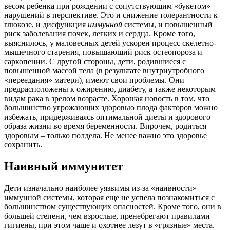
весом ребенка при рождении с сопутствующим «букетом»
нарушений в перспективе. Это и снижение толерантности к
глюкозе, и дисфункция
иммунной
системы, и повышенный
риск заболевания почек, легких и сердца. Кроме того,
выяснилось, у маловесных детей ускорен процесс скелетно-
мышечного старения, повышающий риск остеопороза и
саркопении. С другой стороны, дети, родившиеся с
повышенной массой тела (в результате внутриутробного
«переедания» матери), имеют свои проблемы. Они
предрасположены к ожирению, диабету, а также некоторым
видам рака в зрелом возрасте. Хорошая новость в том, что
большинство угрожающих здоровью плода факторов можно
избежать, придерживаясь оптимальной диеты и здорового
образа жизни во время беременности. Впрочем, родиться
здоровым – только полдела. Не менее важно это здоровье
сохранить.
Наивный иммунитет
Дети изначально наиболее уязвимы из-за «наивности»
иммунной системы, которая еще не успела познакомиться с
большинством существующих опасностей. Кроме того, они в
большей степени, чем взрослые, пренебрегают правилами
гигиены, при этом чаще и охотнее лезут в «грязные» места.