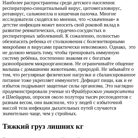
Наиболее распространены среди детского населения:
респираторно-синцитиальный вирус, цитомегаловирус,
ротавирус, сальмонелла и кишечная палочка. Многие
исследователи сходятся во мнении, что «схваченная» в
детстве инфекция может вносить свой роковой вклад в
развитие ревматических, сердечно-сосудистых и
респираторных заболеваний. К сожалению, полностью
обезопасить ребенка от столкновения с болезнетворными
микробами и вирусами практически невозможно. Однако, это
не должно мешать тому, чтобы тренировать иммунную
систему ребёнка, постепенно знакомя ее с богатым
разнообразием микроорганизмов. Не ограничивайте общение
малыша с домашними животными, природой. Не забывайте о
том, что регулярные физические нагрузки и сбалансированное
питание тоже укрепляет иммунитет. Дефицит пищи, как и ее
избыток подрывают защитные силы организма. Это наглядно
продемонстрировали ученые из
Фрайбургского университета
в Швейцарии
, опросив около полутора тысяч респондентов с
разным весом, они выяснили, что у людей с избыточной
массой тела инфекции дыхательных путей случаются
значительно чаще, чем у стройных.
Тяжкий груз
лишних кг