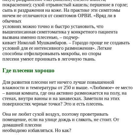
покраснение); сухой отрывистый кашель; першение в горле;
сыпь и раздражения на коже. На практике эти симптомы
ничем не отличаются от симптомов ОРВИ. «Вряд ли в
обычных
условиях можно точно и быстро установить, что
вышеописанная симпто­матика у конкретного пациента
вызвана именно плесенью, – подчер­­­­-
ки­вает Николай Мушкамбаров. – Гораздо проще не создавать
условий для ее интенсивного размножения». Легкие
способны отфильтровывать микробы, но споры
плесени умеют проникать в легочную ткань.
Где плесени хорошо
Для развития плесени нет ничего лучше повышенной
влажности и температуры от 250 и выше. «Любимое» ее место
– ванная комната, где она активно размножается на полу, на
стенах, внутри ванны и на занавесках. Заметили на этих
поверхностях черные точки? Это и есть плесень.
Она не любит сухой воздух, поэтому проветривать
помещение, если на улице дождь и слякоть, не стоит. От
домашней плесени
необходимо избавляться. Но как?