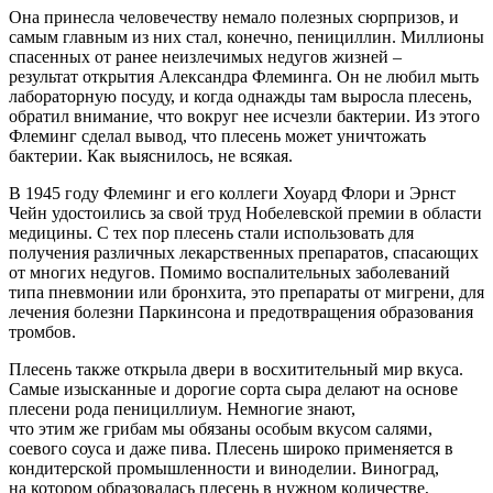
Она принесла человечеству немало полезных сюрпризов, и
самым главным из них стал, конечно, пенициллин. Миллионы
спасенных от ранее неизлечимых недугов жизней –
результат открытия Александра Флеминга. Он не любил мыть
лабораторную посуду, и когда однажды там выросла плесень,
обратил внимание, что вокруг нее исчезли бактерии. Из этого
Флеминг сделал вывод, что плесень может уничтожать
бактерии. Как выяснилось, не всякая.
В 1945 году Флеминг и его коллеги Хоуард Флори и Эрнст
Чейн удостоились за свой труд Нобелевской премии в области
медицины. С тех пор плесень стали использовать для
получения различных лекарственных препаратов, спасающих
от многих недугов. Помимо воспалительных заболеваний
типа пневмонии или бронхита, это препараты от мигрени, для
лечения болезни Паркинсона и предотвращения образования
тромбов.
Плесень также открыла двери в восхитительный мир вкуса.
Самые изысканные и дорогие сорта сыра делают на основе
плесени рода пеницил­лиум. Немногие знают,
что этим же грибам мы обязаны особым вкусом салями,
соевого соуса и даже пива. Плесень широко применяется в
кондитерской промышленности и виноделии. Виноград,
на котором образовалась плесень в нужном количестве,