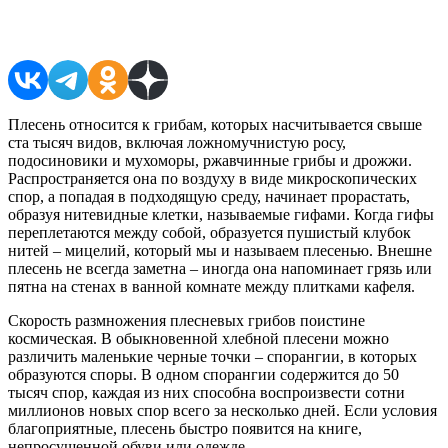
Поделиться в соцсетях
Плесень относится к грибам, которых насчитывается свыше
ста тысяч видов, включая ложномучнистую росу,
подосиновики и мухоморы, ржавчинные грибы и дрожжи.
Распространяется она по воздуху в виде микроскопических
спор, а попадая в подходящую среду, начинает прорастать,
образуя нитевидные клетки, называемые гифами. Когда гифы
переплетаются между собой, образуется пушистый клубок
нитей – мицелий, который мы и называем плесенью. Внешне
плесень не всегда заметна – иногда она напоминает грязь или
пятна на стенах в ванной комнате между плитками кафеля.
Скорость размножения плесневых грибов поистине
космическая. В обыкновенной хлебной плесени можно
различить маленькие черные точки – спорангии, в которых
образуются споры. В одном спорангии содержится до 50
тысяч спор, каждая из них способна воспроизвести сотни
миллионов новых спор всего за несколько дней. Если условия
благоприятные, плесень быстро появится на книге,
непросушенной обуви или одежде.