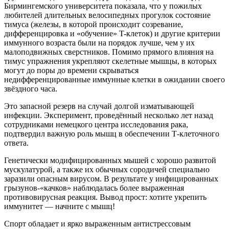
Бирмингемского университета показала, что у пожилых
любителей длительных велосипедных прогулок состояние
тимуса (железы, в которой происходит созревание,
дифференцировка и «обучение» T-клеток) и другие критерии
иммунного возраста были на порядок лучше, чем у их
малоподвижных сверстников. Помимо прямого влияния на
тимус упражнения укрепляют скелетные мышцы, в которых
могут до поры до времени скрываться
недифференцированные иммунные клетки в ожидании своего
звёздного часа.
Это запасной резерв на случай долгой изматывающей
инфекции. Эксперимент, проведённый несколько лет назад
сотрудниками немецкого центра исследования рака,
подтвердил важную роль мышц в обеспечении Т-клеточного
ответа.
Генетически модифицированных мышей с хорошо развитой
муску­латурой, а также их обычных сородичей специально
заразили опасным вирусом. В результате у инфицированных
грызунов-«качков» наблю­далась более выраженная
противовирусная реакция. Вывод прост: хотите укрепить
иммунитет — начните с мышц!
Спорт обладает и ярко выраженным антистрессовым