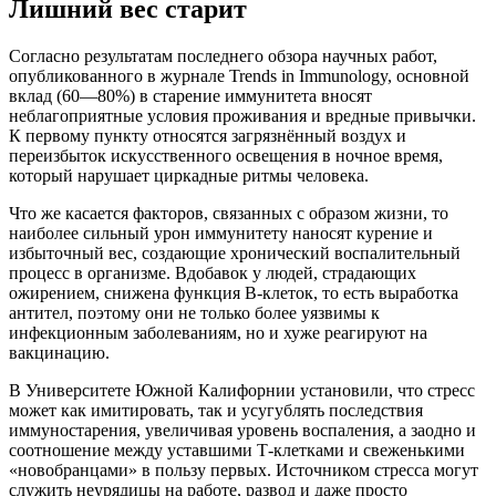
Лишний вес старит
Согласно результатам последнего обзора научных работ,
опубликованного в журнале Trends in Immunology, основной
вклад (60—80%) в старение иммунитета вносят
неблагоприятные условия проживания и вредные привычки.
К первому пункту относятся загрязнённый воздух и
переизбыток искусственного освещения в ночное время,
который нарушает циркадные ритмы человека.
Что же касается факторов, связанных с образом жизни, то
наиболее сильный урон иммунитету наносят курение и
избыточный вес, создающие хронический воспалительный
процесс в организме. Вдобавок у людей, страдающих
ожирением, снижена функция В-клеток, то есть выработка
антител, поэтому они не только более уязвимы к
инфекционным заболеваниям, но и хуже реагируют на
вакцинацию.
В Университете Южной Калифорнии установили, что стресс
может как имитировать, так и усугублять последствия
иммуностарения, увеличивая уровень воспаления, а заодно и
соотношение между уставшими Т-клетками и свеженькими
«новобранцами» в пользу первых. Источником стресса могут
служить неурядицы на работе, развод и даже просто