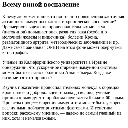
Всему виной воспаление
К чему же может привести постоянно повышенная хаотичная
активность иммунных клеток и хроническое воспаление?
Чрезмерное выделение провоспалительных молекул
(цитокинов) повышает риск развития рака (особенно
молочной железы и кишечника), болезни Крона,
ревматоидного артрита, метаболических заболеваний и пр.
Даже самая банальная ОРВИ на этом фоне может обернуться
катастрофой.
Учёные из Калифорнийского университета в Ирвине
обнаружили, что ускоренное старение иммунной системы
может быть связано с бо­лезнью Альцгеймера. Когда же
начинается этот процесс?
Изучив показатели провоспалительных молекул в образцах
крови тысячи добровольцев от мала до велика, учёные
пришли к выводу, что проб­лема появляется ближе к 60 годам.
При этом процесс старения иммунитета может быть ускорен
различными неблагоприятными факторами. И генетика,
вопреки расхожему мнению, — далеко не самый главный из
них, хотя и немаловажный.