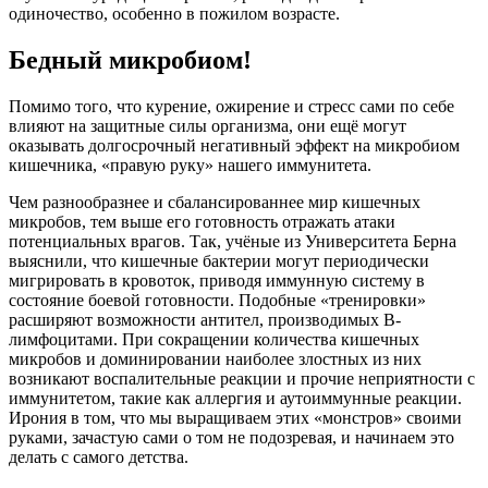
одиночество, особенно в пожилом возрасте.
Бедный микробиом!
Помимо того, что курение, ожирение и стресс сами по себе
влияют на защитные силы организма, они ещё могут
оказывать долгосрочный негативный эффект на микробиом
кишечника, «правую руку» нашего иммунитета.
Чем разнообразнее и сбалансированнее мир кишечных
микробов, тем выше его готовность отражать атаки
потенциальных врагов. Так, учёные из Университета Берна
выяснили, что кишечные бактерии могут периодически
мигрировать в кровоток, приводя иммунную систему в
состояние боевой готовности. Подобные «тренировки»
расширяют возможности антител, производимых В-
лимфоцитами. При сокращении количества кишечных
микробов и доминировании наиболее злостных из них
возникают воспалительные реакции и прочие неприятности с
иммунитетом, такие как аллергия и аутоиммунные реакции.
Ирония в том, что мы выращиваем этих «монстров» своими
руками, зачас­тую сами о том не подозревая, и начинаем это
делать с самого детства.