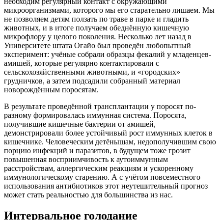
необходим регулярный контакт с окружающими
микроорганизмами, которого мы его старательно лишаем. Мы
не позволяем детям ползать по траве в парке и гладить
животных, и в итоге получаем обеднённую кишечную
микрофлору у целого поколения. Несколько лет назад в
Университете штата Огайо был проведён любопытный
эксперимент: учёные собрали образцы фекалий у младенцев-
амишей, которые регулярно контактировали с
сельскохозяйственными животными, и «городских»
грудничков, а затем подсадили собранный материал
новорождённым поросятам.
В результате проведённой трансплантации у поросят по-
разному формировалась иммунная система. Поросята,
получившие кишечные бактерии от амишей,
демонстрировали более устойчивый рост иммунных клеток в
кишечнике. Челове­ческим детёнышам, недополучившим свою
порцию инфекций и паразитов, в будущем тоже грозит
повышенная восприимчивость к аутоиммунным
расстройствам, аллергическим реакциям и ускоренному
иммунологическому старению. А с учётом повсеместного
использования антибиотиков этот неутешительный прогноз
может стать реальностью для большинства из нас.
Интервальное голодание