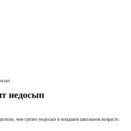
досып
ит недосып
лили, чем грозит недосып в младшем школьном возрасте.