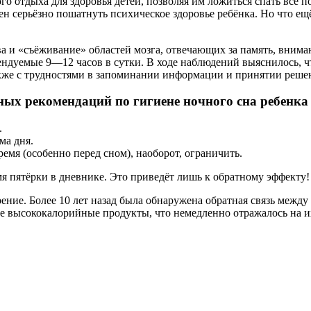
 отдыха для здоровья детей, позволяя им ложиться спать всё п
н серьёзно пошатнуть психическое здоровье ребёнка. Но что ещё
 и «съёживание» областей мозга, отвечающих за память, внима
ндуемые 9—12 часов в сутки. В ходе наблюдений выяснилось, ч
также с трудностя­ми в запоминании информации и принятии реше
ых рекомендаций по гигиене ночного сна ребенка
.
ма дня.
емя (особенно перед сном), наоборот, ограничить.
мя пятёрки в дневнике. Это приведёт лишь к обратному эффекту!
ие. Более 10 лет назад была обнаружена обратная связь между
е высококалорийные продукты, что немедленно отражалось на и