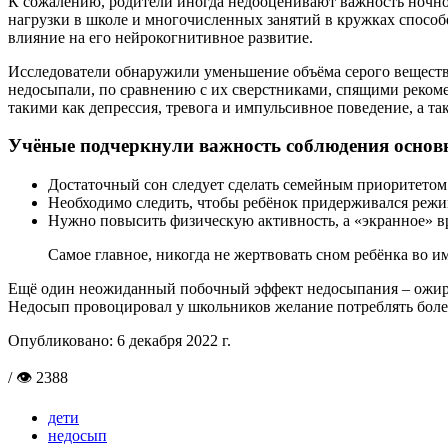
К сожалению, родители иногда недооценивают важность ночного
нагрузки в школе и многочисленных занятий в кружках способе
влияние на его нейрокогнитивное развитие.
Исследователи обнаружили уменьшение объёма серого вещества
недосыпали, по сравнению с их сверстниками, спящими рекоме
такими как депрессия, тревога и импульсивное поведе­ние, а 
Учёные подчеркнули важность соблюдения основн
Достаточный сон следует сделать семейным приоритетом
Необходимо следить, чтобы ребёнок придерживался режи
Нужно повысить физическую активность, а «экранное» вр
Самое главное, никогда не жертвовать сном ребёнка во и
Ещё один неожиданный побочный эффект недосыпания – ожирен
Недосып провоцировал у школьников желание потреблять боле
Опубликовано:
6 декабря 2022 г.
/ 👁 2388
дети
недосып