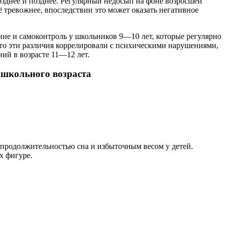
озднее и позднее. Регулярный недосып на фоне возросшей
 тревожнее, впоследствии это может оказать негативное
ние и самоконтроль у школьников 9—10 лет, которые регулярно
то эти различия коррелировали с психическими нарушениями,
ний в возрасте 11—12 лет.
 школьного возраста
 продолжительностью сна и избыточным весом у детей.
х фигуре.