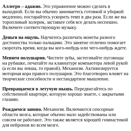
Аллегро – адажио.
Это упражнение можно сделать в
выходной. Если вы обычно занимаетесь готовкой и уборкой
медленно, постарайтесь ускорить темп в два раза. Если же вы
торопливый холерик, заставьте себя все делать неспешно.
Включите соответствующую музыку.
Деньги на ощупь.
Научитесь различать монеты разного
достоинства только пальцами. Это занятие отлично помогает
скоротать время, когда вы кого-нибудь или чего-нибудь ждете.
Меняем полушария.
Чистите зубы, застегивайте пуговицы
на рубашке, печатайте на клавиатуре компьютера левой рукой
(а если вы левша, то правой). Механизм. Активизируется
моторная кора правого полушария. Это благотворно влияет на
творческие способности и нестандартное мышление.
Превращаемся в летучую мышь.
Передвигайтесь по
собственной квартире, которую хорошо знаете, с закрытыми
глазами.
Рождаемся заново.
Механизм. Включаются сенсорные
области мозга, которые обычно мало задействованы или
совсем не работают. Это также является хорошей гимнастикой
для нейронов во всем мозге.