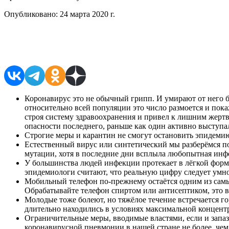
Опубликовано:
24 марта 2020 г.
Поделиться в соцсетях
Коронавирус это не обычный грипп. И умирают от него б
относительно всей популяции это число размоется и пок
строя систему здравоохранения и привел к лишним жертва
опасности последнего, раньше как один активно выступал
Строгие меры и карантин не смогут остановить эпидемию
Естественный вирус или синтетический мы разберёмся по
мутации, хотя в последние дни всплыла любопытная инф
У большинства людей инфекции протекает в лёгкой форм
эпидемиологи считают, что реальную цифру следует умно
Мобильный телефон по-прежнему остаётся одним из самых 
Обрабатывайте телефон спиртом или антисептиком, это 
Молодые тоже болеют, но тяжёлое течение встречается г
длительно находились в условиях максимальной концент
Ограничительные меры, вводимые властями, если и запаз
коронавирусной пневмонии в нашей стране не более, чем