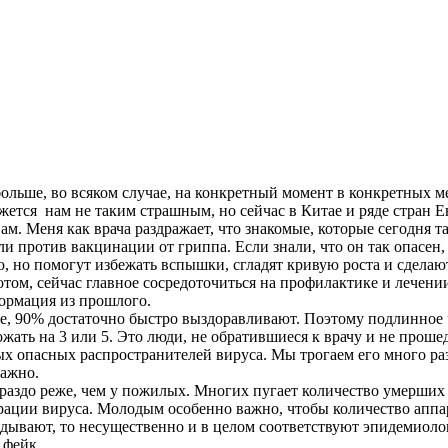
ольше, во всяком случае, на конкретный момент в конкретных м
ажется нам не таким страшным, но сейчас в Китае и ряде стран
м. Меня как врача раздражает, что знакомые, которые сегодня т
и против вакцинации от гриппа. Если знали, что он так опасен
, но помогут избежать вспышки, сгладят кривую роста и сделают
том, сейчас главное сосредоточиться на профилактике и лечени
ормация из прошлого.
е, 90% достаточно быстро выздоравливают. Поэтому подлинное
жать на 3 или 5. Это люди, не обратившиеся к врачу и не проше
опасных распространителей вируса. Мы трогаем его много раз в
важно.
ораздо реже, чем у пожилых. Многих пугает количество умерших
рации вируса. Молодым особенно важно, чтобы количество апп
дывают, то несущественно и в целом соответствуют эпидемиоло
 фейк.