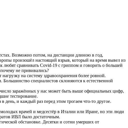
естах. Возможно потом, на дистанции длиною в год,
 Европы произошёл настоящий взрыв, который на время вывел из
ак любят сравнивать Covid-19 с гриппом и говорить о большей
, почему не прививались?
 нагрузку на систему здравоохранения более ровной.
и. Большинство специалистов склоняются к естественной
 число заражённых у нас может быть выше официальных цифр,
дшие тестирование.
 день, и каждый раз перед этим трогаем что-то другое.
 молодых врачей и медсестёр в Италии или Иране, но эти люди
аратов ИВЛ было достаточным.
гической обстановке. Десятки и сотни умерших от