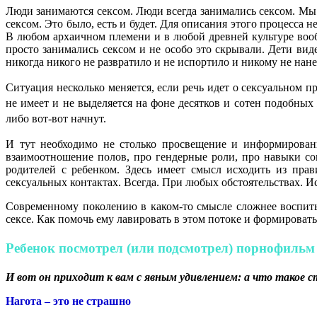
Люди занимаются сексом. Люди всегда занимались сексом. Мы 
сексом. Это было, есть и будет. Для описания этого процесс
В любом архаичном племени и в любой древней культуре воо
просто занимались сексом и не особо это скрывали. Дети виде
никогда никого не развратило и не испортило и никому не на
Ситуация несколько меняется, если речь идет о сексуальном п
не имеет и не выделяется на фоне десятков и сотен подобных
либо вот-вот начнут.
И тут необходимо не столько просвещение и информировани
взаимоотношение полов, про гендерные роли, про навыки соц
родителей с ребенком. Здесь имеет смысл исходить из пра
сексуальных контактах. Всегда. При любых обстоятельствах. Ис
Современному поколению в каком-то смысле сложнее воспиты
сексе. Как помочь ему лавировать в этом потоке и формирова
Ребенок посмотрел (или подсмотрел) порнофильм
И вот он приходит к вам с явным удивлением: а что такое 
Нагота – это не страшно