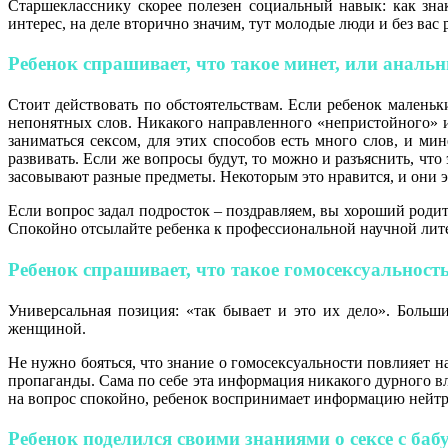
Старшекласснику скорее полезен социальный навык: как зна
интерес, на деле вторично значим, тут молодые люди и без вас
Ребенок спрашивает, что такое минет, или анал
Стоит действовать по обстоятельствам. Если ребенок маленьк
непонятных слов. Никакого направленного «непристойного» ин
заниматься сексом, для этих способов есть много слов, и м
развивать. Если же вопросы будут, то можно и разъяснить, что
засовывают разные предметы. Некоторым это нравится, и они эт
Если вопрос задал подросток – поздравляем, вы хороший роди
Спокойно отсылайте ребенка к профессиональной научной лите
Ребенок спрашивает, что такое гомосексуальност
Универсальная позиция: «так бывает и это их дело». Боль
женщиной.
Не нужно бояться, что знание о гомосексуальности повлияет 
пропаганды. Сама по себе эта информация никакого дурного вл
на вопрос спокойно, ребенок воспринимает информацию нейтрал
Ребенок поделился своими знаниями о сексе с баб