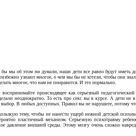
 бы мы об этом ни думали, наши дети все равно будут иметь д
неизбежно узнают многое, о чем мы бы не хотели, чтобы они зна
лать многое, что нам не понравится. И это нормально.
не воспринимайте происходящее как серьезный педагогический 
делали неоднократно. То есть про секс вы в курсе. А дети не в
ш выбор. В любых доступных. Правил вы не нарушите, потому чт
скользкую тему, чтобы не нанести ущерб нежной детской психик
вероятно пластичный механизм. Серьезную психотравму ребе
тное давление внешней среды. Этому мозгу очень сложно навред