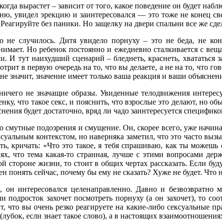
 когда вырастет – зависит от того, какое поведение он будет наб
ю, увидел эрекцию и заинтересовался — это тоже не конец свет
я. Реагируйте без паники. Но защелку на двери спальни все же сде
о не случилось. Дитя увидело порнуху – это не беда, не кон
онимает. Но ребенок постоянно и ежедневно сталкивается с веща
. И тут наихудший сценарий – бледнеть, краснеть, хвататься з
отрит в первую очередь на то, что вы делаете, а не на то, что г
о не значит, значение имеет только ваша реакция и ваши объяснен
 ничего не значащие образы. Увиденные телодвижения интерес
нку, что такое секс, и пояснить, что взрослые это делают, но о
ъяснения будет достаточно, вряд ли чадо заинтересуется специфи
о смутные подозрения и смущение. Он, скорее всего, уже начин
ексуальным контекстом, но наверняка заметил, что это часто выз
ать, кричать: «Что это такое, я тебя спрашиваю, как ты можешь
ях, что тема какая-то странная, лучше с этими вопросами дер
ой стороне жизни, то стоит в общих чертах рассказать. Если буд
н понять сейчас, почему бы ему не сказать? Хуже не будет. Что 
го, он интересовался целенаправленно. Давно и безвозвратно 
 подросток захочет посмотреть порнуху (а он захочет), то со
т, что вы очень резко реагируете на какие-либо сексуальные пра
 (лубок, если знает такое слово), а в настоящих взаимоотношения