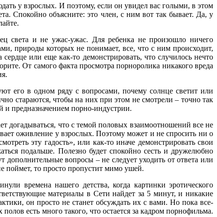
людать у взрослых. И поэтому, если он увидел вас голыми, в этом
а. Спокойно объясните: это член, с ним вот так бывает. Да, у
лайте.
ец света и не ужас-ужас. Для ребенка не произошло ничего
ми, природы которых не понимает, все, что с ним происходит,
а сердце или еще как-то демонстрировать, что случилось нечто
оворите. От самого факта просмотра порноролика никакого вреда
ия.
уют его в одном ряду с вопросами, почему солнце светит или
бычно стараются, чтобы на них при этом не смотрели – точно так
кой и предназначением порно-индустрии.
ает догадываться, что с темой половых взаимоотношений все не
ывает оживление у взрослых. Поэтому может и не спросить ни о
 смотреть эту гадость», или как-то иначе демонстрировать свои
жаться подальше. Полезно будет спокойно сесть и дружелюбно
ут дополнительные вопросы – не следует уходить от ответа или
не поймет, то просто пропустит мимо ушей.
минули времена нашего детства, когда картинки эротического
ответствующие материалы в Сети найдет за 5 минут, и никакие
ктики, он просто не станет обсуждать их с вами. Но пока все-
х полов есть много такого, что остается за кадром порнофильма.