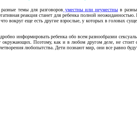
 разные темы для разговоров
уместны или неуместны
в разных
 негативная реакция станет для ребенка полной неожиданностью.
 что вокруг еще есть другие взрослые, у которых в головах сущ
подробно информировать ребенка обо всем разнообразии сексуал
 окружающих. Поэтому, как и в любом другом деле, не стоит 
летворения любопытства. Дети познают мир, они все равно будут