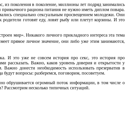
с, из поколения в поколение, миллионы лет подряд занимались
ия привычного рациона питания не нужно иметь диплом повара.
имались специально сексуальным просвещением молодежи. Они
к родители готовят еду, ловят рыбу или плетут корзины. И это
устроен мир». Никакого личного прикладного интереса эта тема
имеет прямое личное значение, они либо уже этим занимаются,
а. И это уже не совсем история про секс, это история про
ми рассказать. Важно, каков уровень доверия и открытости у
. Важно донести необходимость использовать презерватив в
а будут вопросы: разберемся, поговорим, посоветуем.
вно обрушивается огромный поток информации, в том числе о
и? Рассмотрим несколько типичных ситуаций.