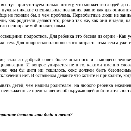
все тут присутствуем только потому, что множество людей до на
а не нужны никакие специальные познания, равно как для описан
бще не поняли бы, в чем проблема. Первобытные люди не зан
ли, как родители делают это, ровно так же, как они видели, ка
несло непоправимой психотравмы.
росвещении подростков. Для ребенка это беседа из серии «Как 
 же тем. Для подростково-юношеского возраста тема секса уже 
е, сколько добрый совет более опытного и знающего человек
иализации. И вопрос упирается не в то, какими именно слова
вила: чем бы дитя ни тешилось, секс должен быть безопасным
ключений нет. В остальном делайте что хотите и приходите, когд
вать детей, чем нашим родителям: на любого ребенка ежедне
ть неискаженные представления об окружающей действительност
странное делают эти дяди и тети?