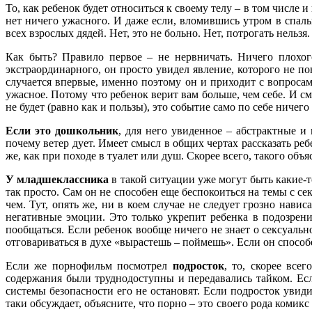
То, как ребенок будет относиться к своему телу – в том числе и
нет ничего ужасного. И даже если, вломившись утром в спальн
всех взрослых дядей. Нет, это не больно. Нет, пот­рогать нельз
Как быть? Правило первое – не нервничать. Ничего плохог
экстраординарного, он просто увидел явление, которого не п
случается впервые, именно поэтому он и приходит с вопросами
ужасное. Потому что ребенок верит вам больше, чем себе. И см
не будет (равно как и пользы), это событие само по себе ничег
Если это дошкольник
, для него увиденное – абстрактные и
почему ветер дует. Имеет смысл в общих чертах рассказать ребе
же, как при походе в туалет или душ. Скорее всего, такого об
У младшеклассника
в такой ситуации уже могут быть какие-т
так просто. Сам он не способен еще беспокоиться на темы с с
чем. Тут, опять же, ни в коем случае не следует грозно навис
негативные эмоции. Это только укрепит ребенка в подозрени
пообщаться. Если ребенок вообще ничего не знает о сексуальн
отговариваться в духе «вырастешь – поймешь». Если он способе
Если же порнофильм посмотрел
подросток
, то, скорее все
содержания были труднодоступны и передавались тайком. Если
системы безопасности его не остановят. Если подросток увиди
таки обсуждает, объясните, что порно – это своего рода комикс