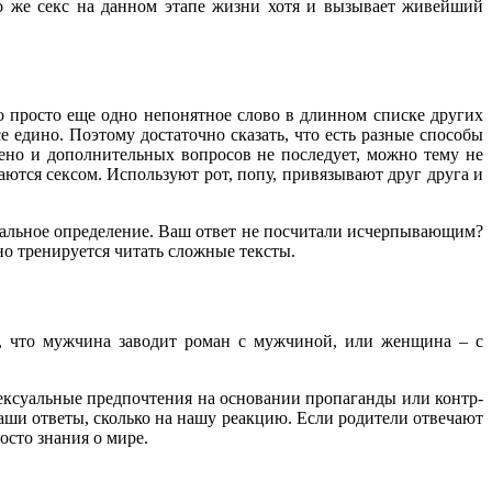
но же секс на данном этапе жизни хотя и вызывает живейший
то просто еще одно непонятное слово в длинном списке других
 едино. Поэтому достаточно сказать, что есть разные способы
рено и дополнительных вопросов не последует, можно тему не
маются сексом. Используют рот, попу, привязывают друг друга и
тральное определение. Ваш ответ не посчитали исчерпывающим?
но тренируется читать сложные тексты.
т, что мужчина заводит роман с мужчиной, или женщина – с
сексуальные предпочтения на основании пропаганды или контр-
наши ответы, сколько на нашу реакцию. Если родители отвечают
осто знания о мире.