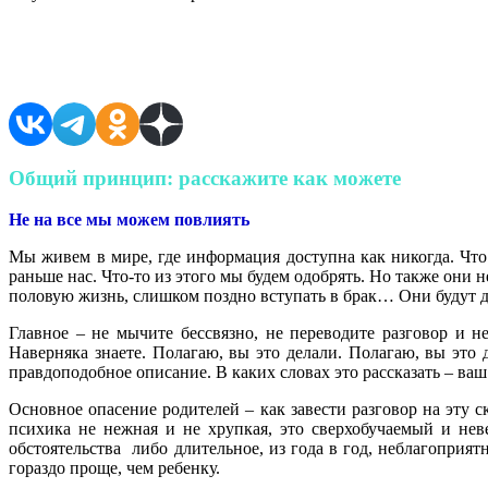
Поделиться в соцсетях
Общий принцип: расскажите как можете
Не на все мы можем повлиять
Мы живем в мире, где информация доступна как никогда. Что
раньше нас. Что-то из этого мы будем одобрять. Но также они 
половую жизнь, слишком поздно вступать в брак… Они будут де
Главное – не мычите бессвязно, не переводите разговор и 
Наверняка знаете. Полагаю, вы это делали. Полагаю, вы это 
правдоподобное описание. В каких словах это рассказать – ва
Основное опасение родителей – как завести разговор на эту 
психика не нежная и не хрупкая, это сверхобучаемый и не
обстоятельства либо длительное, из года в год, неблагоприя
гораздо проще, чем ребенку.