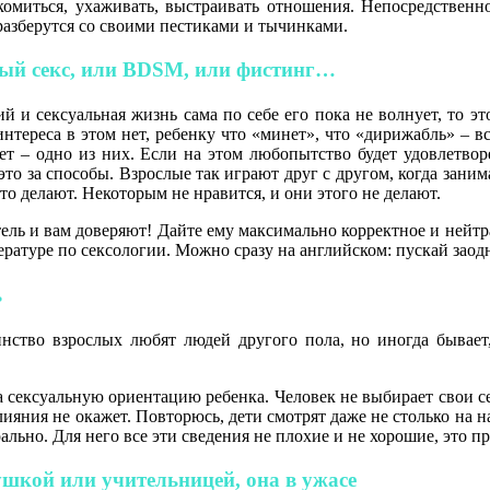
комиться, ухаживать, выстраивать отношения. Непосредствен
 разберутся со своими пестиками и тычинками.
ьный секс, или BDSM, или фистинг…
ий и сексуальная жизнь сама по себе его пока не волнует, то э
тереса в этом нет, ребенку что «минет», что «дирижабль» – все
инет – одно из них. Если на этом любопытство будет удовлетво
 это за способы. Взрослые так играют друг с другом, когда зани
о делают. Некоторым не нравится, и они этого не делают.
тель и вам доверяют! Дайте ему максимально корректное и ней
ратуре по сексологии. Можно сразу на английском: пускай заод
ь
шинство взрослых любят людей другого пола, но иногда бывае
на сексуальную ориентацию ребенка. Человек не выбирает свои 
ияния не окажет. Повторюсь, дети смотрят даже не столько на 
ьно. Для него все эти сведения не плохие и не хорошие, это пр
ушкой или учительницей, она в ужасе