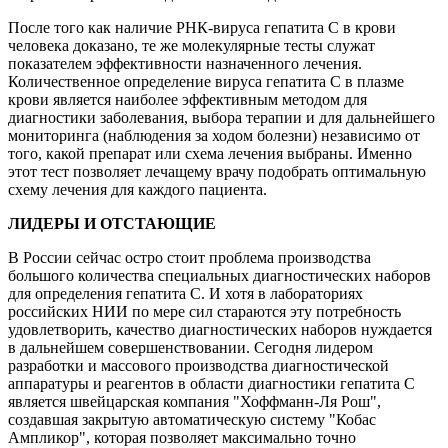
После того как наличие РНК-вируса гепатита С в крови
человека доказано, те же молекулярные тесты служат
показателем эффективности назначенного лечения.
Количественное определение вируса гепатита С в плазме
крови является наиболее эффективным методом для
диагностики заболевания, выбора терапии и для дальнейшего
мониторинга (наблюдения за ходом болезни) независимо от
того, какой препарат или схема лечения выбраны. Именно
этот тест позволяет лечащему врачу подобрать оптимальную
схему лечения для каждого пациента.
ЛИДЕРЫ И ОТСТАЮЩИЕ
В России сейчас остро стоит проблема производства
большого количества специальных диагностических наборов
для определения гепатита С. И хотя в лабораториях
российских НИИ по мере сил стараются эту потребность
удовлетворить, качество диагностических наборов нуждается
в дальнейшем совершенствовании. Сегодня лидером
разработки и массового производства диагностической
аппаратуры и реагентов в области диагностики гепатита С
является швейцарская компания "Хоффманн-Ля Рош",
создавшая закрытую автоматическую систему "Кобас
Ампликор", которая позволяет максимально точно