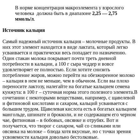
В норме концентрация макроэлемента у взрослого
человека должна быть в диапазоне
2,25 — 2,75
ммоль/л
.
Источник кальция
Самый надежный источник кальция – молочные продукты. В
них этот элемент находится в виде лактата, который легко
усваивается и практически весь попадает по назначению.
Один стакан молока покрывает почти треть дневной
потребности в кальции, а 100 г сыра чеддер и вовсе
удовлетворяет ее полностью. Если хотите снизить
потребление жиров, можно перейти на обезжиренное молоко
– кальция в нем не меньше, чем в обычном. Если вы плохо
переносите лактозу, налегайте на богатые кальцием семена
кунжута: в 100 г – суточная норма этого полезного элемента.В
сочетании с некоторыми веществами, например, с щавелевой
и фитиновой кислотами и сахаром, кальций усваивается с
большим трудом. Щавелевая кислота есть в богатых кальцием
мангольде, шпинате и брокколи, и не содержащем его черном
чае, фитиновая – в бобовых, овсянке и отрубях. Вот и
получается, что творог с сахаром, чай со сливками или
овсянка на молоке – блюда хотя вкусные, но с точки зрения
усвояемости кальция довольно бестолковые.