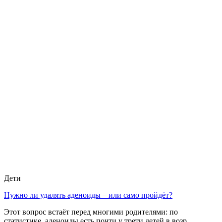
Дети
Нужно ли удалять аденоиды – или само пройдёт?
Этот вопрос встаёт перед многими родителями: по
статистике, аденоиды есть почти у трети детей в возр …