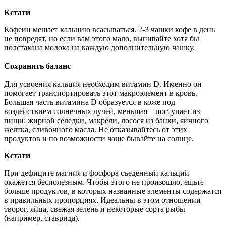
Кстати
Кофеин мешает кальцию всасываться. 2-3 чашки кофе в день
не повредят, но если вам этого мало, выпивайте хотя бы
полстакана молока на каждую дополнительную чашку.
Сохранить баланс
Для усвоения кальция необходим витамин D. Именно он
помогает транспортировать этот макроэлемент в кровь.
Большая часть витамина D образуется в коже под
воздействием солнечных лучей, меньшая – поступает из
пищи: жирной селедки, макрели, лосося из банки, яичного
желтка, сливочного масла. Не отказывайтесь от этих
продуктов и по возможности чаще бывайте на солнце.
Кстати
При дефиците магния и фосфора съеденный кальций
окажется бесполезным. Чтобы этого не произошло, ешьте
больше продуктов, в которых названные элемен
ты содержатся
в правильных пропорциях. Идеальны в этом отношении
творог, яйца, свежая зелень и некоторые сорта рыбы
(например, ставрида).