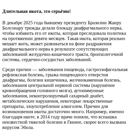
Длительная икота, это серьёзно!
В декабре 2025 года бывшему президенту Бразилии Жаиру
Болсонару трижды делали блокаду диафрагмального нерва,
чтобы избавить его от икоты, которая преследовала политика
на протяжении девяти месяцев. Такая икота, которая реально
мешает жить, может развиваться на фоне раздражения
диафрагмального нерва в результате сопутствующих
заболеваний желудочно-кишечного тракта, бронхолегочной
системы, сердечно-сосудистых заболеваний.
Среди причин — заболевания пищевода, гастроэзофагеальная
рефлюксная болезнь, грыжа пищеводного отверстия
диафрагмы, болезни кишечника, желчнокаменная болезнь,
заболевания центральной нервной системы (нарушение
кровообращения головного мозга), аутоиммунные
заболевания, неконтролируемый сахарный диабет,
метаболические нарушения, некоторые лекарственные
препараты, злоупотребление алкоголем. Причин для
возникновения икоты достаточно много. Например, именно
благодаря икоте, в 2014 году врачи поняли, что вспышка
неизвестной тяжелой болезни в Гвинее, скорее всего вызвана
вирусом Эбола.