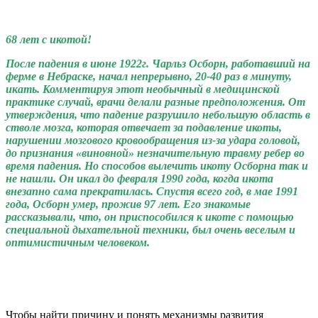
68 лет с икотой!
После падения в июне 1922г. Чарльз Осборн, работавший на
ферме в Небраске, начал непрерывно, 20-40 раз в минуту,
икать. Комментируя этот необычный в медицинской
практике случай, врачи делали разные предположения. От
утверждения, что падение разрушило небольшую область в
стволе мозга, которая отвечает за подавление икоты,
нарушении мозгового кровообращения из-за удара головой,
до признания «виновной» незначительную травму ребер во
время падения. Но способов вылечить икоту Осборна так и
не нашли. Он икал до февраля 1990 года, когда икота
внезапно сама прекратилась. Спустя всего год, в мае 1991
года, Осборн умер, прожив 97 лет. Его знакомые
рассказывали, что, он приспособился к икоте с помощью
специальной дыхательной техники, был очень веселым и
оптимистичным человеком.
Чтобы найти причину и понять механизмы развития