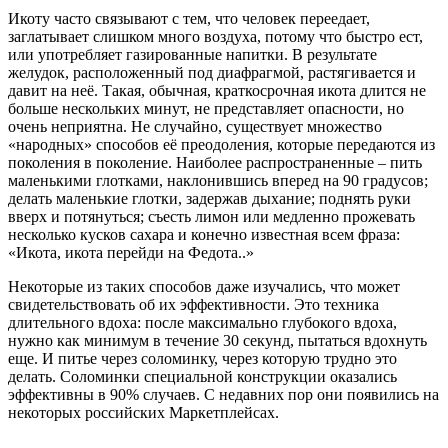
Икоту часто связывают с тем, что человек переедает,
заглатывает слишком много воздуха, потому что быстро ест,
или употребляет газированные напитки. В результате
желудок, расположенный под диафрагмой, растягивается и
давит на неё. Такая, обычная, краткосрочная икота длится не
больше нескольких минут, не представляет опасности, но
очень неприятна. Не случайно, существует множество
«народных» способов её преодоления, которые передаются из
поколения в поколение. Наиболее распространенные – пить
маленькими глотками, наклонившись вперед на 90 градусов;
делать маленькие глотки, задержав дыхание; поднять руки
вверх и потянуться; съесть лимон или медленно прожевать
несколько кусков сахара и конечно известная всем фраза:
«Икота, икота перейди на Федота..»
Некоторые из таких способов даже изучались, что может
свидетельствовать об их эффективности. Это техника
длительного вдоха: после максимально глубокого вдоха,
нужно как минимум в течение 30 секунд, пытаться вдохнуть
еще. И питье через соломинку, через которую трудно это
делать. Соломинки специальной конструкции оказались
эффективны в 90% случаев. С недавних пор они появились на
некоторых российских Маркетплейсах.