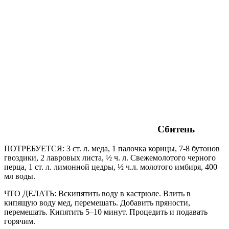
Сбитень
ПОТРЕБУЕТСЯ: 3 ст. л. меда, 1 палочка корицы, 7-8 бутонов
гвоздики, 2 лавровых листа, ½ ч. л. Свежемолотого черного
перца, 1 ст. л. лимонной цедры, ½ ч.л. молотого имбиря, 400
мл воды.
ЧТО ДЕЛАТЬ: Вскипятить воду в кастрюле. Влить в
кипящую воду мед, перемешать. Добавить пряности,
перемешать. Кипятить 5–10 минут. Процедить и подавать
горячим.