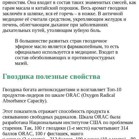
пряностям. Она входит в состав таких знаменитых смесей, как
гарам масала и китайский порошок. Весь аромат гвоздики
заключён в шляпке, вся её горечь – в ножке. В античной
медицине её считали средством, укрепляющим желудок и
печень, облегчающим дыхание при заболеваниях
дыхательных путей, утоляющим зубную боль.
В большинстве развитых стран гвоздичное
эфирное масло является фармакопейным, то есть
официально используется в медицине. Входит в
состав обезболивающих и противопростудных
мазей.
Гвоздика полезные свойства
Гвоздика богата антиоксидантами и возглавляет Топ-10
продуктов-лидеров по шкале ORAC (Oxygen Radical
Absorbance Capacity).
Этот показатель отражает способность продукта к
связыванию свободных радикалов. Шкала ORAC была
разработана Национальным институтом США по проблемам
старения. Так, 100 г гвоздики (1-е место) насчитывают 314
баллов ORAC, 100 г фисташек, манго