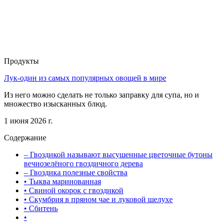
Продукты
Лук-один из самых популярных овощей в мире
Из него можно сделать не только заправку для супа, но и
множество изысканных блюд.
1 июня 2026 г.
Содержание
– Гвоздикой называют высушенные цветочные бутоны
вечнозелёного гвоздичного дерева
– Гвоздика полезные свойства
• Тыква маринованная
• Свиной окорок с гвоздикой
• Скумбрия в пряном чае и луковой шелухе
• Сбитень
•