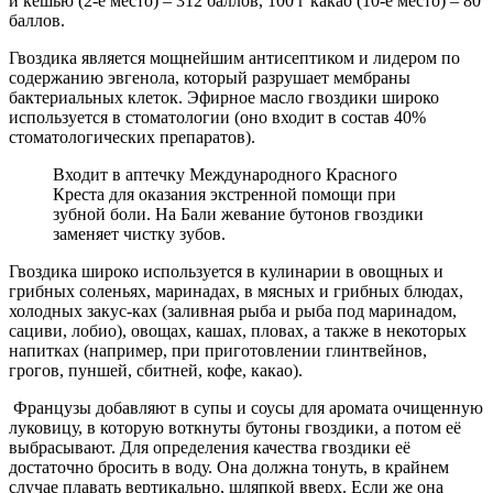
и кешью (2-е место) – 312 баллов, 100 г какао (10-е место) – 80
баллов.
Гвоздика является мощнейшим антисептиком и лидером по
содержанию эвгенола, который разрушает мембраны
бактериальных клеток. Эфирное масло гвоздики широко
используется в стоматологии (оно входит в состав 40%
стоматологических препаратов).
Входит в аптечку Международного Красного
Креста для оказания экстренной помощи при
зубной боли. На Бали жевание бутонов гвоздики
заменяет чистку зубов.
Гвоздика широко используется в кулинарии в овощных и
грибных соленьях, маринадах, в мясных и грибных блюдах,
холодных закус-ках (заливная рыба и рыба под маринадом,
сациви, лобио), овощах, кашах, пловах, а также в некоторых
напитках (например, при приготовлении глинтвейнов,
грогов, пуншей, сбитней, кофе, какао).
Французы добавляют в супы и соусы для аромата очищенную
луковицу, в которую воткнуты бутоны гвоздики, а потом её
выбрасывают. Для определения качества гвоздики её
достаточно бросить в воду. Она должна тонуть, в крайнем
случае плавать вертикально, шляпкой вверх. Если же она