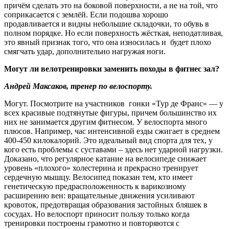
причём сделать это на боковой поверхности, а не на той, что
соприкасается с землёй. Если подошва хорошо
продавливается и видны небольшие складочки, то обувь в
полном порядке. Но если поверхность жёсткая, неподатливая,
это явный признак того, что она износилась и будет плохо
смягчать удар, дополнительно нагружая ноги.
Могут ли велотренировки заменить походы в фитнес зал?
Андрей Максаков, тренер по велоспорту.
Могут. Посмотрите на участников гонки «Тур де Франс» — у
всех красивые подтянутые фигуры, причем большинство их
них не занимается другим фитнесом. У велоспорта много
плюсов. Например, час интенсивной езды сжигает в среднем
400-450 килокалорий. Это идеальный вид спорта для тех, у
кого есть проблемы с суставами – здесь нет ударной нагрузки.
Доказано, что регулярное катание на велосипеде снижает
уровень «плохого» холестерина и прекрасно тренирует
сердечную мышцу. Велосипед показан тем, кто имеет
генетическую предрасположенность к варикозному
расширению вен: вращательные движения усиливают
кровоток, предотвращая образования застойных бляшек в
сосудах. Но велоспорт приносит пользу только когда
тренировки построены грамотно и повторяются с