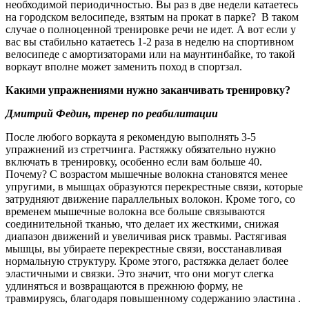
необходимой периодичностью. Вы раз в две недели катаетесь
на городском велосипеде, взятым на прокат в парке? В таком
случае о полноценной тренировке речи не идет. А вот если у
вас вы стабильно катаетесь 1-2 раза в неделю на спортивном
велосипеде с амортизаторами или на маунтинбайке, то такой
воркаут вполне может заменить поход в спортзал.
Какими упражнениями нужно заканчивать тренировку?
Дмитрий Федин, тренер по реабилитации
После любого воркаута я рекомендую выполнять 3-5
упражнений из стретчинга. Растяжку обязательно нужно
включать в тренировку, особенно если вам больше 40.
Почему? С возрастом мышечные волокна становятся менее
упругими, в мышцах образуются перекрестные связи, которые
затрудняют движение параллельных волокон. Кроме того, со
временем мышечные волокна все больше связываются
соединительной тканью, что делает их жесткими, снижая
диапазон движений и увеличивая риск травмы. Растягивая
мышцы, вы убираете перекрестные связи, восстанавливая
нормальную структуру. Кроме этого, растяжка делает более
эластичными и связки. Это значит, что они могут слегка
удлиняться и возвращаются в прежнюю форму, не
травмируясь, благодаря повышенному содержанию эластина .