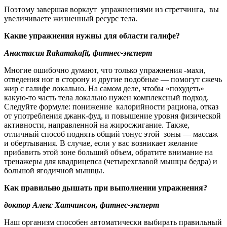
Поэтому завершая воркаут упражнениями из стретчинга, вы
увеличиваете жизненный ресурс тела.
Какие упражнения нужны для области галифе?
Анастасия
Rakamakafit, фитнес-эксперт
Многие ошибочно думают, что только упражнения -махи,
отведения ног в сторону и другие подобные — помогут сжечь
жир с галифе локально. На самом деле, чтобы «похудеть»
какую-то часть тела локально нужен комплексный подход.
Следуйте формуле: понижение калорийности рациона, отказ
от употребления джанк-фуд, и повышение уровня физической
активности, направленной на жиросжигание. Также,
отличный способ поднять общий тонус этой зоны — массаж
и обертывания. В случае, если у вас возникает желание
прибавить этой зоне больший объем, обратите внимание на
тренажеры для квадрицепса (четырехглавой мышцы бедра) и
большой ягодичной мышцы.
Как правильно дышать при выполнении упражнения?
доктор Алекс Хатчинсон, фитнес-эксперт
Наш организм способен автоматически выбирать правильный