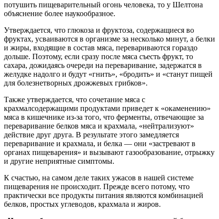
потушить пищеварительный огонь человека, то у Шелтона
объяснение более наукообразное.
Утверждается, что глюкоза и фруктоза, содержащиеся во
фруктах, усваиваются в организме за несколько минут, а белки
и жиры, входящие в состав мяса, перевариваются гораздо
дольше. Поэтому, если сразу после мяса съесть фрукт, то
сахара, дожидаясь очереди на переваривание, задержатся в
желудке надолго и будут «гнить», «бродить» и «станут пищей
для болезнетворных дрожжевых грибков».
Также утверждается, что сочетание мяса с
крахмалсодержащими продуктами приведет к «окаменению»
мяса в кишечнике из-за того, что ферменты, отвечающие за
переваривание белков мяса и крахмала, «нейтрализуют»
действие друг друга. В результате этого замедляется
переваривание и крахмала, и белка — они «застревают в
органах пищеварения» и вызывают газообразование, отрыжку
и другие неприятные симптомы.
К счастью, на самом деле таких ужасов в нашей системе
пищеварения не происходит. Прежде всего потому, что
практически все продукты питания являются комбинацией
белков, простых углеводов, крахмала и жиров.