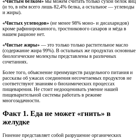
«Чистым белком»
мы можем считать только сухой белок яиц
(и то, в нём всего лишь 82,4% белка, а остальное — углеводы
и жиры).
«Чистых углеводов»
(не менее 98% моно- и дисахаридов)
кроме рафинированного, тростникового сахаров и мёда в
нашем рационе нет.
«Чистые жиры»
— это только только растительное масло
(содержание жира 99%). В остальных же продуктах основные
биологические молекулы представлены в различных
сочетаниях.
Более того, объяснение преимуществ раздельного питания и
рассказы об ужасах соединения несочетаемых продуктов не
соответствуют знаниям о биохимических процессах
пищеварения. Не стоит недооценивать умение нашей
пищеварительной системы работать в режиме
многозадачности.
Факт 1. Еда не может «гнить» в
желудке
Гниение представляет собой разрушение органических