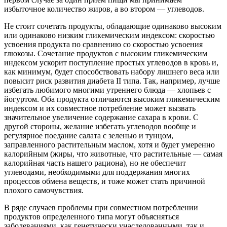
избыточное количество жиров, а во втором — углеводов.
Не стоит сочетать продукты, обладающие одинаково высоким
или одинаково низким гликемическим индексом: скоростью
усвоения продукта по сравнению со скоростью усвоения
глюкозы. Сочетание продуктов с высоким гликемическим
индексом ускорит поступление простых углеводов в кровь и,
как минимум, будет способствовать набору лишнего веса или
повысит риск развития диабета II типа. Так, например, лучше
избегать любимого многими утреннего блюда — хлопьев с
йогуртом. Оба продукта отличаются высоким гликемическим
индексом и их совместное потребление может вызвать
значительное увеличение содержание сахара в крови. С
другой стороны, желание избегать углеводов вообще и
регулярное поедание салата с зеленью и тунцом,
заправленного растительным маслом, хотя и будет умеренно
калорийным (жиры, что животные, что растительные — самая
калорийная часть нашего рациона), но не обеспечит
углеводами, необходимыми для поддержания многих
процессов обмена веществ, и тоже может стать причиной
плохого самочувствия.
В ряде случаев проблемы при совместном потреблении
продуктов определенного типа могут объясняться
заболеваниями, как генетически унаследованными, так и