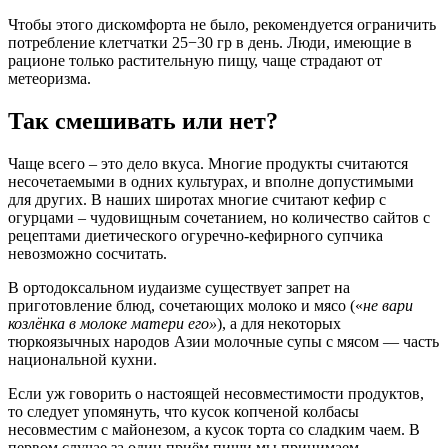
Чтобы этого дискомфорта не было, рекомендуется ограничить
потребление клетчатки 25−30 гр в день. Люди, имеющие в
рационе только растительную пищу, чаще страдают от
метеоризма.
Так смешивать или нет?
Чаще всего – это дело вкуса. Многие продукты считаются
несочетаемыми в одних культурах, и вполне допустимыми
для других. В наших широтах многие считают кефир с
огурцами – чудовищным сочетанием, но количество сайтов с
рецептами диетического огуречно-кефирного супчика
невозможно сосчитать.
В ортодоксальном иудаизме существует запрет на
приготовление блюд, сочетающих молоко и мясо («
не вари
козлёнка в молоке матери его»
), а для некоторых
тюркоязычных народов Азии молочные супы с мясом — часть
национальной кухни.
Если уж говорить о настоящей несовместимости продуктов,
то следует упомянуть, что кусок копченой колбасы
несовместим с майонезом, а кусок торта со сладким чаем. В
первом случае за один приём пищи мы принимаем