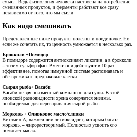
смысл. Ведь физиология человека настроена на потребление
смешанных продуктов, и ферменты работают все сразу
независимо от того, что мы съели.
Как надо смешивать
Представленные ниже продукты полезны и поодиночке. Но
если же сочетать их, то ценность умножается в несколько раз.
Брокколи +Помидор
В помидоре содержится антиоксидант ликопин, а в брокколи
– энзим сульфорафан. Вместе они действуют в 10 раз
эффективнее, помогая иммунной системе распознавать и
обезвреживать предраковые клетки.
Сырая рыба+ Васаби
Васаби не зря неизменный компаньон для суши. В этой
японской разновидности хрена содержатся энзимы,
необходимые для переваривания сырой рыбы.
Морковь + Оливковое масло
/
сливки
Витамин А, важнейший антиоксидант, которым богата
морковь, – жирорастворимый. Полностью усвоить его
помогает масло.