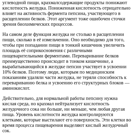
углеводной пищи, крахмалсодержащие продукты понижают
кислотность желудка. Пониженная кислотность отрицательно
влияет на активность фермента пепсина, участвующего в
расщеплении белков. Этот аргумент тоже ошибочен сточки
зрения биохимических процессов.
На самом деле функция желудка не столько в расщеплении
пищи, сколько в её измельчении. Оно необходимо для того,
чтобы при попадании пищи в тонкий кишечник увеличить
площадь её соприкосновения с различными
пищеварительными ферментами. Переваривание белков
преимущественно происходит в тонком кишечнике, а
вырабатывающийся в желудке пепсин участвует в усвоении
10% белков. Поэтому люди, которым по медицинским
показаниям удаляли части желудка, не теряли способность к
перевариванию белка и усвоению его структурных блоков —
аминокислот.
Действительно, для нормальной работы пепсину нужна
кислая среда, но крахмал нейтрализует кислотность
желудочного сока ни больше, ни меньше, чем любая другая
пища. Уровень кислотности желудка контролируются
клетками, которые выстилают его поверхность. Эти клетки во
время процесса пищеварения выделяют кислый желудочный
сок.