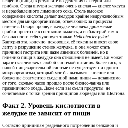
веществ (пищи) в результате воздействия бактерий или
грибков. Среда внутри желудка очень кислая — кислее уксуса
и неразбавленного лимонного сока. Столь высокое
содержание кислоты делает желудок крайне недружелюбным
местом для микроорганизмов, отвечающих за процессы
гниения. Говоря проще, в желудке человека дрожжевые
грибки просто не в состоянии выжить, а из бактерий там в
безопасности себя чувствует только
Helicobacter pylori
.
Бактерия эта, конечно, нехорошая, её токсины вносят свою
лепту в разрушение стенок желудка, и она может стать
причиной гастрита или даже язвенных болезней, но к
гниению пищи в желудке она отношения не имеет. Ей может
заразиться человек с любой системой питания. Более того, в
нашей пищеварительной системе не существует ни одного
микроорганизма, который мог бы вызывать гниение или
брожение фрагментов съеденной нами пищи — независимо
от того, сколько часов прошло после бизнес-ланча или
праздничного обеда. Даже если вы съели продукты, не
сочетаемые с точки зрения принципов аюрведы или Шелтона.
Факт 2. Уровень кислотности в
желудке не зависит от пищи
Согласно принципам раздельного потребления белковой и