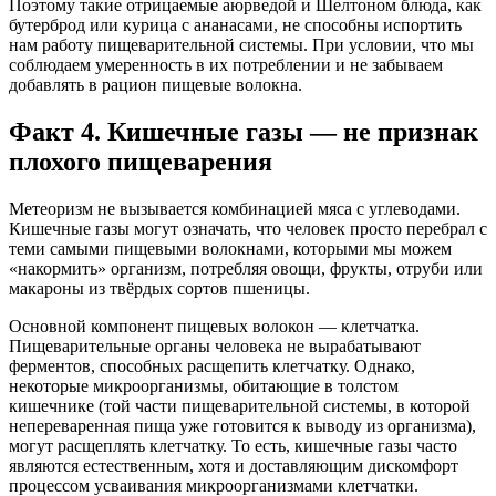
Поэтому такие отрицаемые аюрведой и Шелтоном блюда, как
бутерброд или курица с ананасами, не способны испортить
нам работу пищеварительной системы. При условии, что мы
соблюдаем умеренность в их потреблении и не забываем
добавлять в рацион пищевые волокна.
Факт 4. Кишечные газы — не признак
плохого пищеварения
Метеоризм не вызывается комбинацией мяса с углеводами.
Кишечные газы могут означать, что человек просто перебрал с
теми самыми пищевыми волокнами, которыми мы можем
«накормить» организм, потребляя овощи, фрукты, отруби или
макароны из твёрдых сортов пшеницы.
Основной компонент пищевых волокон — клетчатка.
Пищеварительные органы человека не вырабатывают
ферментов, способных расщепить клетчатку. Однако,
некоторые микроорганизмы, обитающие в толстом
кишечнике (той части пищеварительной системы, в которой
непереваренная пища уже готовится к выводу из организма),
могут расщеплять клетчатку. То есть, кишечные газы часто
являются естественным, хотя и доставляющим дискомфорт
процессом усваивания микроорганизмами клетчатки.