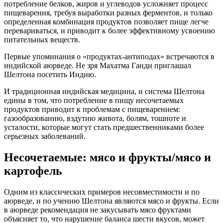
потребление белков, жиров и углеводов усложняет процесс
пищеварения, требуя выработки разных ферментов, и только
определенная комбинация продуктов позволяет пище легче
перевариваться, и приводит к более эффективному усвоению
питательных веществ.
Первые упоминания о «продуктах-антиподах» встречаются в
индийской аюрведе. Не зря Махатма Ганди приглашал
Шелтона посетить Индию.
И традиционная индийская медицина, и система Шелтона
едины в том, что потребление в пищу несочетаемых
продуктов приводит к проблемам с пищеварением:
газообразованию, вздутию живота, болям, тошноте и
усталости, которые могут стать предшественниками более
серьезных заболеваний.
Несочетаемые: мясо и фрукты/мясо и
картофель
Одним из классических примеров несовместимости и по
аюрведе, и по учению Шелтона являются мясо и фрукты. Если
в аюрведе рекомендация не закусывать мясо фруктами
объясняет то, что нарушение баланса шести вкусов, может