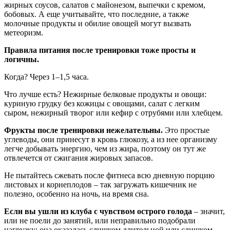
жирных соусов, салатов с майонезом, выпечки с кремом,
бобовых. А еще учитывайте, что последние, а также
молочные продукты и обилие овощей могут вызвать
метеоризм.
Правила питания после тренировки тоже просты и
логичны.
Когда? Через 1–1,5 часа.
Что лучше есть? Нежирные белковые продукты и овощи:
куриную грудку без кожицы с овощами, салат с легким
сыром, нежирный творог или кефир с отрубями или хлебцем.
Фрукты после тренировки нежелательны.
Это простые
углеводы, они принесут в кровь глюкозу, а из нее организму
легче добывать энергию, чем из жира, поэтому он тут же
отвлечется от сжигания жировых запасов.
Не пытайтесь сжевать после фитнеса всю дневную порцию
листовых и корнеплодов – так загружать кишечник не
полезно, особенно на ночь, на время сна.
Если вы ушли из клуба с чувством острого голода
– значит,
или не поели до занятий, или неправильно подобрали
нагрузку: она оказалась слишком длительной или слишком