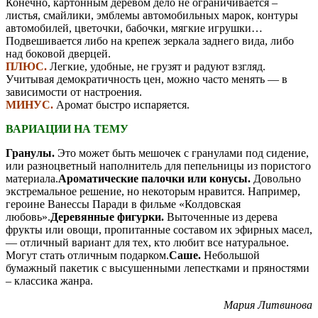
Конечно, картонным деревом дело не ограничивается –
листья, смайлики, эмблемы автомобильных марок, контуры
автомобилей, цветочки, бабочки, мягкие игрушки…
Подвешивается либо на крепеж зеркала заднего вида, либо
над боковой дверцей.
ПЛЮС.
Легкие, удобные, не грузят и радуют взгляд.
Учитывая демократичность цен, можно часто менять — в
зависимости от настроения.
МИНУС.
Аромат быстро испаряется.
ВАРИАЦИИ НА ТЕМУ
Гранулы.
Это может быть мешочек с гранулами под сидение,
или разноцветный наполнитель для пепельницы из пористого
материала.
Ароматические палочки или конусы.
Довольно
экстремальное решение, но некоторым нравится. Например,
героине Ванессы Паради в фильме «Колдовская
любовь».
Деревянные фигурки.
Выточенные из дерева
фрукты или овощи, пропитанные составом их эфирных масел,
— отличный вариант для тех, кто любит все натуральное.
Могут стать отличным подарком.
Саше.
Небольшой
бумажный пакетик с высушенными лепестками и пряностями
– классика жанра.
Мария Литвинова