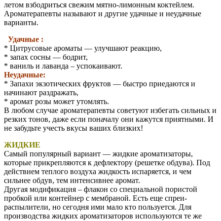
летом взбодриться свежим мятно-лимонным коктейлем.
Ароматерапевты называют и другие удачные и неудачные
варианты.
Удачные :
* Цитрусовые ароматы — улучшают реакцию,
* запах сосны — бодрит,
* ваниль и лаванда – успокаивают.
Неудачные:
* Запахи экзотических фруктов — быстро приедаются и
начинают раздражать,
* аромат розы может утомлять.
В любом случае ароматерапевты советуют избегать сильных и
резких тонов, даже если поначалу они кажутся приятными. И
не забудьте учесть вкусы ваших близких!
ЖИДКИЕ
Самый популярный вариант — жидкие ароматизаторы,
которые прикрепляются к дефлектору (решетке обдува). Под
действием теплого воздуха жидкость испаряется, и чем
сильнее обдув, тем интенсивнее аромат.
Другая модификация – флакон со специальной пористой
пробкой или контейнер с мембраной. Есть еще спреи-
распылители, но сегодня ими мало кто пользуется. Для
производства жидких ароматизаторов используются те же