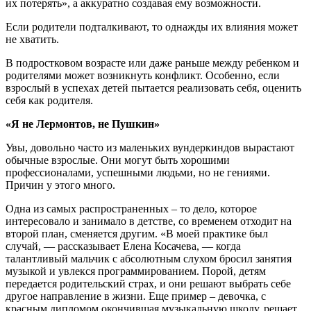
их потерять», а аккуратно создавая ему возможности.
Если родители подталкивают, то однажды их влияния может
не хватить.
В подростковом возрасте или даже раньше между ребенком и
родителями может возникнуть конфликт. Особенно, если
взрослый в успехах детей пытается реализовать себя, оценить
себя как родителя.
«Я не Лермонтов, не Пушкин»
Увы, довольно часто из маленьких вундеркиндов вырастают
обычные взрослые. Они могут быть хорошими
профессионалами, успешными людьми, но не гениями.
Причин у этого много.
Одна из самых распространенных – то дело, которое
интересовало и занимало в детстве, со временем отходит на
второй план, сменяется другим. «В моей практике был
случай, — рассказывает Елена Косачева, — когда
талантливый мальчик с абсолютным слухом бросил занятия
музыкой и увлекся программированием. Порой, детям
передается родительский страх, и они решают выбрать себе
другое направление в жизни. Еще пример – девочка, с
красным дипломом окончившая музыкальную школу, решает