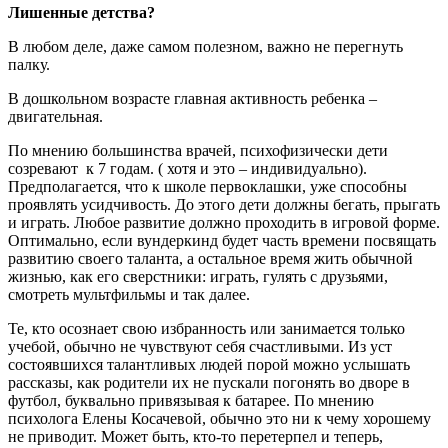
Лишенные детства?
В любом деле, даже самом полезном, важно не перегнуть
палку.
В дошкольном возрасте главная активность ребенка –
двигательная.
По мнению большинства врачей, психофизически дети
созревают к 7 годам. ( хотя и это – индивидуально).
Предполагается, что к школе первоклашки, уже способны
проявлять усидчивость. До этого дети должны бегать, прыгать
и играть. Любое развитие должно проходить в игровой форме.
Оптимально, если вундеркинд будет часть времени посвящать
развитию своего таланта, а остальное время жить обычной
жизнью, как его сверстники: играть, гулять с друзьями,
смотреть мультфильмы и так далее.
Те, кто осознает свою избранность или занимается только
учебой, обычно не чувствуют себя счастливыми. Из уст
состоявшихся талантливых людей порой можно услышать
рассказы, как родители их не пускали погонять во дворе в
футбол, буквально привязывая к батарее. По мнению
психолога Елены Косачевой, обычно это ни к чему хорошему
не приводит. Может быть, кто-то перетерпел и теперь,