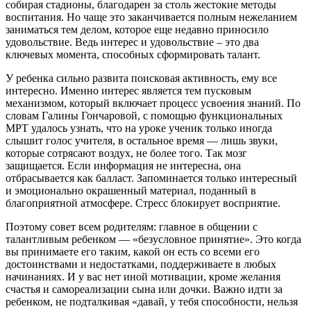
собирая стадионы, благодарен за столь жестокие методы
воспитания. Но чаще это заканчивается полным нежеланием
заниматься тем делом, которое еще недавно приносило
удовольствие. Ведь интерес и удовольствие – это два
ключевых момента, способных сформировать талант.
У ребенка сильно развита поисковая активность, ему все
интересно. Именно интерес является тем пусковым
механизмом, который включает процесс усвоения знаний. По
словам Галины Гончаровой, с помощью функциональных
МРТ удалось узнать, что на уроке ученик только иногда
слышит голос учителя, в остальное время — лишь звуки,
которые сотрясают воздух, не более того. Так мозг
защищается. Если информация не интересна, она
отбрасывается как балласт. Запоминается только интересный
и эмоционально окрашенный материал, поданный в
благоприятной атмосфере. Стресс блокирует восприятие.
Поэтому совет всем родителям: главное в общении с
талантливым ребенком — «безусловное принятие». Это когда
вы принимаете его таким, какой он есть со всеми его
достоинствами и недостатками, поддерживаете в любых
начинаниях. И у вас нет иной мотивации, кроме желания
счастья и самореализации сына или дочки. Важно идти за
ребенком, не подталкивая «давай, у тебя способности, нельзя