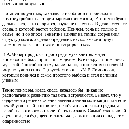
очень индивидуально.
По мнению ученых, закладка способностей происходит
внутриутробно, на стадии зарождения жизни,. А вот что будет
дальше, это, как говорится, науке не известно. В дело вступает
среда, в которой растет ребенок. Причем, речь не только о
семье, но и об эпохе. Генетика влияет на темпы созревания
структур мозга, а среда определяет, насколько они будут
гармонично развиваться и интегрироваться.
В.А.Моцарт родился и рос среди музыкантов, когда
«цеховость» была привычным делом. Все вокруг занимались
музыкой. Способности «упали» на подготовленную почву. И
мир получил гения. С другой стороны, -М.В.Ломоносов,
который родился в семье простого рыбака и стал великим
ученым.
Такие примеры, когда среда, казалось бы, никак не
располагала к развитию таланта, встречаются. Бывает, что у
одаренного ребенка очень сильная личная мотивация или есть
некий условный наставник, не обязательно кто-то рядом, а
герой, на которого он хочет быть похожим Самый счастливый
сценарий для будущего таланта -когда мотивация совпадает с
одаренностью.