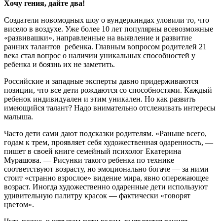
Хочу гения, дайте два!
Создатели новомодных шоу о вундеркиндах уловили то, что
висело в воздухе. Уже более 10 лет популярны всевозможные
«развивашки», направленные на выявление и развитие
ранних талантов ребенка. Главным вопросом родителей 21
века стал вопрос о наличии уникальных способностей у
ребенка и боязнь их не заметить.
Российские и западные эксперты давно придерживаются
позиции, что все дети рождаются со способностями. Каждый
ребенок индивидуален и этим уникален. Но как развить
имеющийся талант? Надо внимательно отслеживать интересы
малыша.
Часто дети сами дают подсказки родителям. «Раньше всего,
годам к трем, проявляет себя художественная одаренность, —
пишет в своей книге семейный психолог Екатерина
Мурашова. — Рисунки такого ребенка по технике
соответствуют возрасту, но эмоционально богаче — за ними
стоит «странно взрослое» видение мира, явно опережающее
возраст. Иногда художественно одаренные дети используют
удивительную палитру красок — фактически «говорят
цветом».