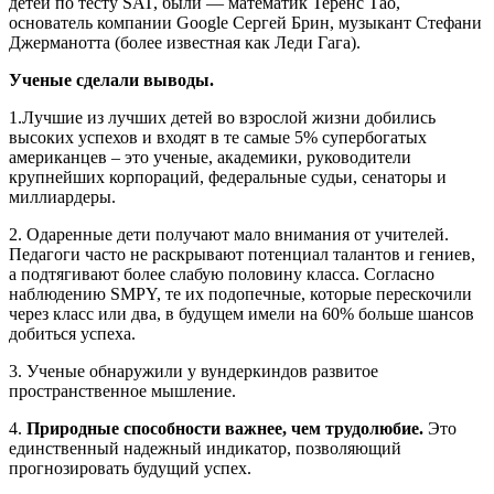
детей по тесту SAT, были — математик Теренс Тао,
основатель компании Google Сергей Брин, музыкант Стефани
Джерманотта (более известная как Леди Гага).
Ученые сделали выводы.
1.Лучшие из лучших детей во взрослой жизни добились
высоких успехов и входят в те самые 5% супербогатых
американцев – это ученые, академики, руководители
крупнейших корпораций, федеральные судьи, сенаторы и
миллиардеры.
2. Одаренные дети получают мало внимания от учителей.
Педагоги часто не раскрывают потенциал талантов и гениев,
а подтягивают более слабую половину класса. Согласно
наблюдению SMPY, те их подопечные, которые перескочили
через класс или два, в будущем имели на 60% больше шансов
добиться успеха.
3. Ученые обнаружили у вундеркиндов развитое
пространственное мышление.
4.
Природные способности важнее, чем трудолюбие.
Это
единственный надежный индикатор, позволяющий
прогнозировать будущий успех.