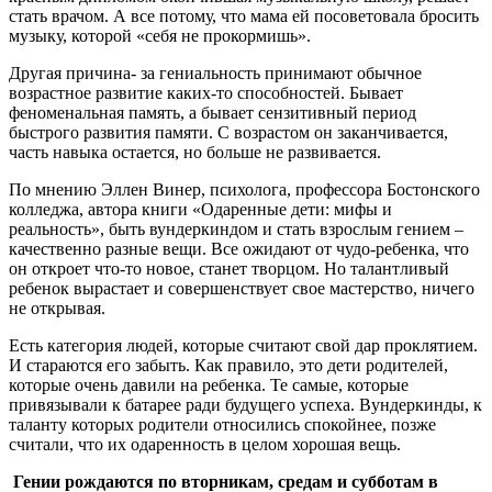
стать врачом. А все потому, что мама ей посоветовала бросить
музыку, которой «себя не прокормишь».
Другая причина- за гениальность принимают обычное
возрастное развитие каких-то способностей. Бывает
феноменальная память, а бывает сензитивный период
быстрого развития памяти. С возрастом он заканчивается,
часть навыка остается, но больше не развивается.
По мнению Эллен Винер, психолога, профессора Бостонского
колледжа, автора книги «Одаренные дети: мифы и
реальность», быть вундеркиндом и стать взрослым гением –
качественно разные вещи. Все ожидают от чудо-ребенка, что
он откроет что-то новое, станет творцом. Но талантливый
ребенок вырастает и совершенствует свое мастерство, ничего
не открывая.
Есть категория людей, которые считают свой дар проклятием.
И стараются его забыть. Как правило, это дети родителей,
которые очень давили на ребенка. Те самые, которые
привязывали к батарее ради будущего успеха. Вундеркинды, к
таланту которых родители относились спокойнее, позже
считали, что их одаренность в целом хорошая вещь.
Гении рождаются по вторникам, средам и субботам в