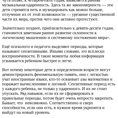
Чуть позже, к четырем-пяти годам, выявляется ранняя
музыкальная одаренность. Здесь та же закономерность — эти
дети стремятся петь и музицировать как можно больше,
отлучение их от этой возможности — урезание существенной
части их мира, против чего они активно протестуют.
Значительно позднее, приблизительно к девяти-десяти годам,
становится заметным раннее развитие склонности к
логическому мышлению и системному постижению мира».
Ещё психологи и педагоги выделяют периоды, которые
называют сензитивными. Иными словами, это всплески
восприимчивости. В такие моменты любая информация
усваивается ребенком быстрее и легче.
Вот почему некоторые дети в определенном возрасте могут
демонстрировать феноменальную память, они с легкостью
учат иностранные языки, кто-то осваивает азы математики и
поражает вычислениями и логикой. Сензитивные период есть
у каждого ребенка, не только у одаренного. И их не стоит
упускать. Ряд навыков, если их не сформировать в
правильные периоды, потом будет очень непросто закрепить.
Бывает, что невозможно. Соответственно и сверх
способности, если они есть, в нужное время укрепятся и
выйдут на новый уровень.