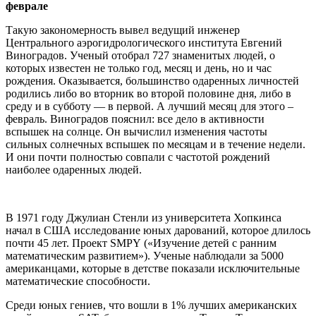
феврале
Такую закономерность вывел ведущий инженер
Центрального аэрогидрологического института Евгений
Виноградов. Ученый отобрал 727 знаменитых людей, о
которых известен не только год, месяц и день, но и час
рождения. Оказывается, большинство одаренных личностей
родились либо во вторник во второй половине дня, либо в
среду и в субботу — в первой. А лучший месяц для этого –
февраль. Виноградов пояснил: все дело в активности
вспышек на солнце. Он вычислил изменения частоты
сильных солнечных вспышек по месяцам и в течение недели.
И они почти полностью совпали с частотой рождений
наиболее одаренных людей.
В 1971 году Джулиан Стенли из университета Хопкинса
начал в США исследование юных дарований, которое длилось
почти 45 лет. Проект SMPY («Изучение детей с ранним
математическим развитием»). Ученые наблюдали за 5000
американцами, которые в детстве показали исключительные
математические способности.
Среди юных гениев, что вошли в 1% лучших американских