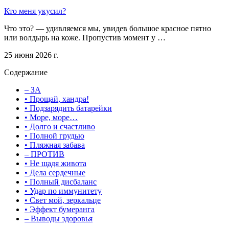
Кто меня укусил?
Что это? — удивляемся мы, увидев большое красное пятно
или волдырь на коже. Пропустив момент у …
25 июня 2026 г.
Содержание
– ЗА
• Прощай, хандра!
• Подзарядить батарейки
• Море, море…
• Долго и счастливо
• Полной грудью
• Пляжная забава
– ПРОТИВ
• Не щадя живота
• Дела сердечные
• Полный дисбаланс
• Удар по иммунитету
• Свет мой, зеркальце
• Эффект бумеранга
– Выводы здоровья