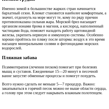
Именно зимой в большинстве жарких стран начинается
бархатный сезон. Климат становится наиболее комфортным, а
значит, отдохнуть на море могут те, кому по ряду причин
противопоказана сильная жара. Морской бриз насыщает
организм ионами брома и магния, а кислород, наполненный
частицами йода, поможет наладить работу щитовидной
железы, укрепить нервную и иммунную системы. Особенно
хорошо пройтись по пляжу после шторма: воздух в это время
насыщен минеральными солями и фитонцидами морских
водорослей.
Пляжная забава
Псаммотерапия (лечения песком) помогает при болезнях
мышц и суставов. Ежедневные 15—20 минут в песочной
ванне запустят обменные процессы и помогут похудеть.
Всего нужно сделать не меньше 5—7 процедур. Важно:
закапываться в горячий песок можно не выше области сердца,
а голову при этом следует накрывать влажным полотенцем.