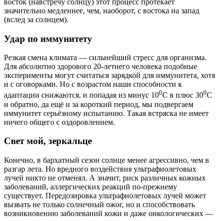
восток (навстречу солнцу) этот процесс протекает
значительно медленнее, чем, наоборот, с востока на запад
(вслед за солнцем).
Удар по иммунитету
Резкая смена климата — сильнейший стресс для организма.
Для абсолютно здорового 20-летнего человека подобные
эксперименты могут считаться зарядкой для иммунитета, хотя
и с оговорками. Но с возрастом наши способности к
0
0
адаптации снижаются, и попадая из минус 10
С в плюс 30
С
и обратно, да ещё и за короткий период, мы подвергаем
иммунитет серьёзному испытанию. Такая встряска не имеет
ничего общего с оздоровлением.
Свет мой, зеркальце
Конечно, в бархатный сезон солнце менее агрессивно, чем в
разгар лета. Но вредного воздействия ультрафиолетовых
лучей никто не отменял. А значит, риск различных кожных
заболеваний, аллергических реакций по-прежнему
существует. Передозировка ультрафиолетовых лучей может
вызвать не только солнечный ожог, но и способствовать
возникновению заболеваний кожи и даже онкологических —