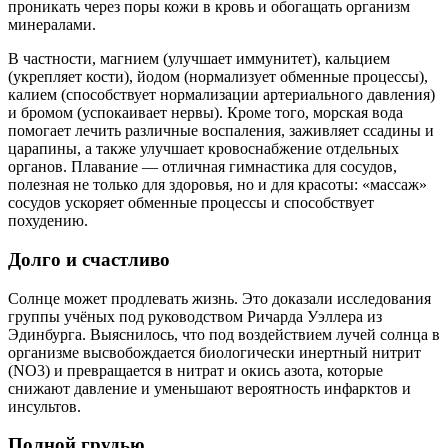
проникать через поры кожи в кровь и обогащать организм
минералами.
В частности, магнием (улучшает иммунитет), кальцием
(укрепляет кости), йодом (нормализует обменные процессы),
калием (способствует нормализации артериального давления)
и бромом (успокаивает нервы). Кроме того, морская вода
помогает лечить различные воспаления, заживляет ссадины и
царапины, а также улучшает кровоснабжение отдельных
органов. Плавание — отличная гимнастика для сосудов,
полезная не только для здоровья, но и для красоты: «массаж»
сосудов ускоряет обменные процессы и способствует
похудению.
Долго и счастливо
Солнце может продлевать жизнь. Это доказали исследования
группы учёных под руководством Ричарда Уэллера из
Эдинбурга. Выяснилось, что под воздействием лучей солнца в
организме высвобождается биологически инертный нитрит
(NO3) и превращается в нитрат и окись азота, которые
снижают давление и уменьшают вероятность инфарктов и
инсультов.
Полной грудью