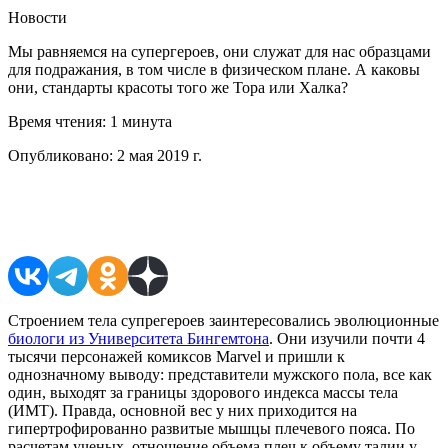
Новости
Мы равняемся на супергероев, они служат для нас образцами
для подражания, в том числе в физическом плане. А каковы
они, стандарты красоты того же Тора или Халка?
Время чтения:
1 минута
Опубликовано:
2 мая 2019 г.
Поделиться в соцсетях
Строением тела супрегероев заинтересовались эволюционные
биологи из Университета Бингемтона
. Они изучили почти 4
тысячи персонажей комиксов Marvel и пришли к
однозначному выводу: представители мужского пола, все как
один, выходят за границы здорового индекса массы тела
(ИМТ). Правда, основной вес у них приходится на
гипертрофированно развитые мышцы плечевого пояса. По
расчетам ученых, отношение объема плеч к объему талии у