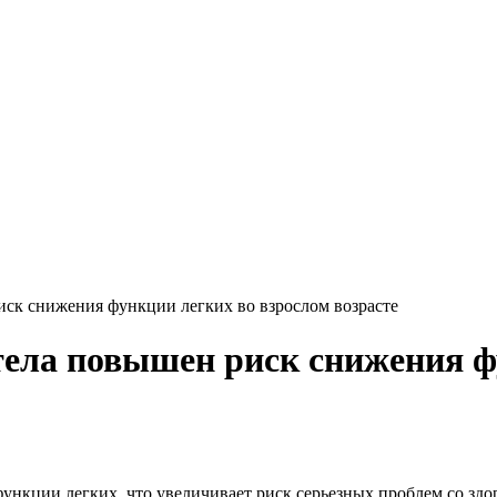
иск снижения функции легких во взрослом возрасте
 тела повышен риск снижения ф
функции легких, что увеличивает риск серьезных проблем со зд