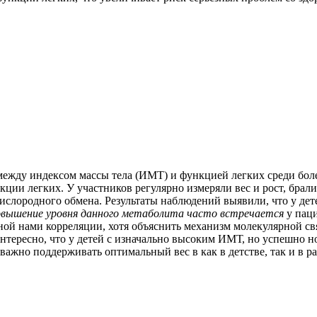
между индексом массы тела (ИМТ) и функцией легких среди боле
нкции легких. У участников регулярно измеряли вес и рост, бра
ислородного обмена. Результаты наблюдений выявили, что у д
овышение уровня данного метаболита
часто встречается
у пац
ой нами корреляции, хотя объяснить механизм молекулярной с
нтересно, что у детей с изначально высоким ИМТ, но успешно н
 важно поддерживать оптимальный вес в как в детстве, так и в 