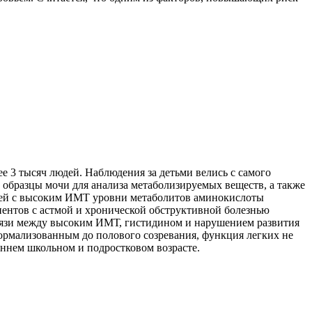
е 3 тысяч людей. Наблюдения за детьми велись с самого
ли образцы мочи для анализа метаболизируемых веществ, а также
етей с высоким ИМТ уровни метаболитов аминокислоты
иентов с астмой и хронической обструктивной болезнью
вязи между высоким ИМТ, гистидином и нарушением развития
ормализованным до полового созревания, функция легких не
раннем школьном и подростковом возрасте.