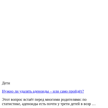
Дети
Нужно ли удалять аденоиды – или само пройдёт?
Этот вопрос встаёт перед многими родителями: по
статистике, аденоиды есть почти у трети детей в возр …