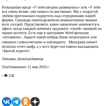
Розыгрыши вроде «У тебя шнурки развязались» или «У тебя
вся спина белая» уже никого не рассмешат. Мы с подругой
любим оригинально подшутить над сотрудниками нашей
фирмы. Однажды переподключили компьютерные мышки
всех соседей. Представляете, какое оживление начинается в
офисе, когда каждый начинает орудовать «своей» мышкой на
экране коллеги. Есть еще в программе Word функция
«атозамена». Задаете какой-нибудь букве нецензурное или
смешное словосочетание и наблюдаете. Менеджер начнет
печатать отчет шефу, а у него будет постоянно выскакивать
«Бросай курить!»
Татьяна,
бильд-редактор
Опубликовано:
11 мая 2016 г.
/ 👁 238
Поделиться в соцсетях