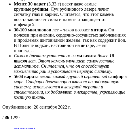
Менее 30
карат
(3,33 г) весят даже самые
крупные
рубины.
Луч рубинового лазера лечит
сетчатку глаз и кариес. Считается, что этот камень
восстанавливает силы и память и защищает от
инфекций.
30-100
миллионов
лет – таков возраст
янтаря.
Он
полезен при анемии, сердечно-сосудистых заболеваниях
и проблемах щитовидной железы, так как содержит йод.
В Польше водкой, настоянной на янтаре, лечат
простуды.
Самым древним украшениям из
малахита
более
10
тысяч
лет. Этот камень улучшает самочувствие
астматиков. Считается, что он способствует
заживлению ран и успокаивает нервную систему.
5604
карата
весит самый крупный огранённый
сапфир
в
мире. Сапфиры благотворно влияют на эндокринную
систему, используются в лазерной терапии и
стоматологии, их добавляют в лекарства, укрепляющие
костную ткань.
Опубликовано:
20 сентября 2022 г.
/ 👁 1299