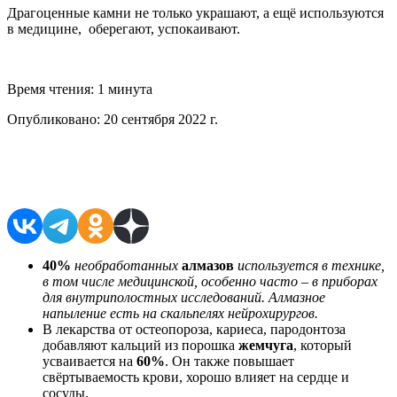
Драгоценные камни не только украшают,
а ещё используются
в медицине, оберегают, успокаивают.
Время чтения:
1 минута
Опубликовано:
20 сентября 2022 г.
Поделиться в соцсетях
40%
необработанных
алмазов
используется в технике,
в том числе медицинской, особенно часто – в приборах
для внутриполостных исследований. Алмазное
напыление есть на скальпелях нейрохирургов.
В лекарства от остеопороза, кариеса, пародонтоза
добавляют кальций из порошка
жемчуга
, который
усваи­вается на
60%
. Он также повышает
свёртываемость крови, хорошо влияет на сердце и
сосуды.