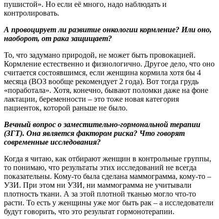
пушистой». Но если её много, надо наблюдать и
контролировать.
А провоцирует ли развитие онкологии кормление? Или оно,
наоборот, от рака защищает?
То, что задумано природой, не может быть провокацией.
Кормление естественно и физиологично. Другое дело, что оно
считается состоявшимся, если женщина кормила хотя бы 4
месяца (ВОЗ вообще рекомендует 2 года). Вот тогда грудь
«поработала». Хотя, конечно, бывают поломки даже на фоне
лактации, беременности – это тоже новая категория
пациенток, которой раньше не было.
Вечный вопрос о заместительно-гормональной терапии
(ЗГТ). Она является фактором риска? Что говорят
современные исследования?
Когда я читаю, как отбирают женщин в контрольные группы,
то понимаю, что результаты этих исследований не всегда
показательны. Кому-то была сделана маммограмма, кому-то –
УЗИ. При этом ни УЗИ, ни маммограмма не учитывали
плотность ткани. А за этой плотной тканью могло что-то
расти. То есть у женщины уже мог быть рак – а исследователи
будут говорить, что это результат гормонотерапии.