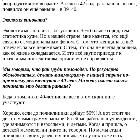
репродуктивном возрасте. А если в 42 года рак нашли, значит,
появился он ещё раньше – в 39–40.
Экология виновата?
Экология мегаполиса – безусловно. Чем больше город, тем
статис­тика хуже. Но в нашей стране, мне кажется, это ещё
связано с эмоцио­нальным фоном. С тем, что женщина за всё
отвечает, за всё переживает. С тем, что она не всегда довольна,
как её жизнь складывается. И это всё вкупе приводит к
плачевным последствиям, организм не справляется.
Мы говорим, что рак груди помолодел. Но регулярно
обследоваться, делать маммограмму в нашей стране по-
прежнему рекомендуют с 40 лет. Может, имеет смысл
начинать это делать раньше?
Беда в том, что и 40-летние не все в этом скрининге
участвуют.
Хорошо, если до поликлиники дойдут 50%! А вот стоит ли
делать маммограмму раньше. Я сейчас работаю в учреждении,
где занимаются и взрослыми, и детьми. Когда я пришла, о
детской маммологии никто не говорил. Но мамы стали
приводить своих дочек, и я поняла, что у них тоже есть