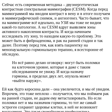
Сейчас есть современная методика – двуэнергетическая
контрастная спектральная маммография (СESМ). Когда перед
маммограммой мы вводим контраст в вену и в итоге получаем
и маммографический снимок, и ангиогенез. Часто бывает, что
на маммограмме всё идеально, на УЗИ мы тоже не видим
какой-то патологии. А на СESМ вдруг выявляем зоны
активного накопления контраста. И когда начинаем
исследовать эту зону, то находим какую-то проблему. Это
может быть и фиброаденома, и рак на ранней стадии и так
далее. Поэтому перед тем, как взять пациентку на
менопаузальную гормональную терапию, я всесторонне её
обследую.
Но всё равно делаю оговорку: могут быть поломки
на клеточном уровне, которые я даже с таким
обследованием не увижу. И когда назначу
гормоны, в пределах двух лет, опухоль может
«выйти наружу».
Ей как будто керосина дали – она увеличится, и мы её увидим.
Впрочем, это тоже неплохо – получается, что мы поймаем рак
на ранней стадии, не дадим ему метастазировать. Но если
поломки нет и мы назначим гормоны, то тот же самый
эстроген сохранит здоровье клетки, в ней не возникнет
воспаления. Это такая своеобразная профилактика