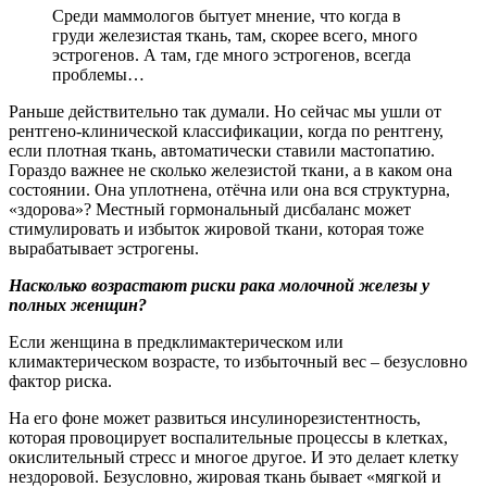
Среди маммологов бытует мнение, что когда в
груди железистая ткань, там, скорее всего, много
эстрогенов. А там, где много эстрогенов, всегда
проблемы…
Раньше действительно так думали. Но сейчас мы ушли от
рентгено-клинической классификации, когда по рентгену,
если плотная ткань, автоматически ставили мастопатию.
Гораздо важнее не сколько железистой ткани, а в каком она
состоянии. Она уплотнена, отёчна или она вся структурна,
«здорова»? Местный гормональный дисбаланс может
стимулировать и избыток жировой ткани, которая тоже
вырабатывает эстрогены.
Насколько возрастают риски рака молочной железы у
полных женщин?
Если женщина в предклимактерическом или
климактерическом возрасте, то избыточный вес – безусловно
фактор риска.
На его фоне может развиться инсулино­резистентность,
которая прово­цирует воспалительные процессы в клетках,
окислительный стресс и многое другое. И это делает клетку
нездоровой. Безусловно, жировая ткань бывает «мягкой и