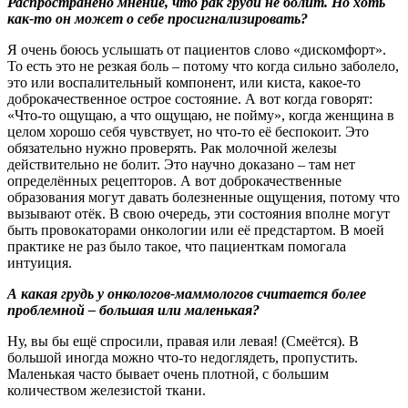
Распространено мнение, что рак груди не болит. Но хоть
как-то он может о себе просигнализировать?
Я очень боюсь услышать от пациентов слово «дискомфорт».
То есть это не резкая боль – потому что когда сильно заболело,
это или воспалительный компонент, или киста, какое-то
доброкачественное острое состояние. А вот когда говорят:
«Что-то ощущаю, а что ощущаю, не пойму», когда женщина в
целом хорошо себя чувствует, но что-то её беспокоит. Это
обязательно нужно проверять. Рак молочной железы
действительно не болит. Это научно доказано – там нет
определённых рецепторов. А вот доброкачественные
образования могут давать болезненные ощущения, потому что
вызывают отёк. В свою очередь, эти состояния вполне могут
быть провокаторами онкологии или её предстартом. В моей
практике не раз было такое, что пациенткам помогала
интуиция.
А какая грудь у онкологов-маммологов считается более
проблемной – большая или маленькая?
Ну, вы бы ещё спросили, правая или левая! (Смеётся). В
большой иногда можно что-то недоглядеть, пропустить.
Маленькая часто бывает очень плотной, с большим
количеством железистой ткани.