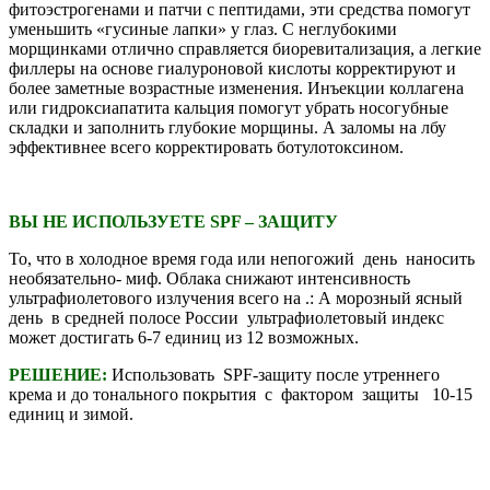
фитоэстрогенами и патчи с пептидами, эти средства помогут
уменьшить «гусиные лапки» у глаз. С неглубокими
морщинками отлично справляется биоревитализация, а легкие
филлеры на основе гиалуроновой кислоты корректируют и
более заметные возрастные изменения. Инъекции коллагена
или гидроксиапатита кальция помогут убрать носогубные
складки и заполнить глубокие морщины. А заломы на лбу
эффективнее всего корректировать ботулотоксином.
ВЫ НЕ ИСПОЛЬЗУЕТЕ
SPF – ЗАЩИТУ
То, что в холодное время года или непогожий день наносить
необязательно- миф. Облака снижают интенсивность
ультрафиолетового излучения всего на .: А морозный ясный
день в средней полосе России ультрафиолетовый индекс
может достигать 6-7 единиц из 12 возможных.
РЕШЕНИЕ:
Использовать SPF-защиту после утреннего
крема и до тонального покрытия с фактором защиты 10-15
единиц и зимой.