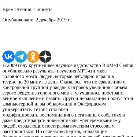
Время чтения:
1 минута
Опубликовано:
2 декабря 2019 г.
Поделиться в соцсетях
В 2009 году крупнейшее научное издательство BioMed Central
опубликовало результаты изучения МРТ-снимков
головного мозга людей, которые регулярно играли в
тетрис по 30 минут в день. Оказалось, что по сравнению с
контрольной группой у заядлых игроков увеличился объём
серого вещества головного мозга, улучшились пространст
венное мышление и память. Другой неожиданный бонус этой
компьютерной игры обнаружили в Оксфордском
университете. Тетрис способен
модифицировать воспоминания о негативных событиях и
даже предотвращать новые эпизоды «репереживания» у
людей, страдающих посттравматическим стрессовым
расстройством. По словам экспертов, «падающие
блоки» настолько поглощают внимание людей, что порой они