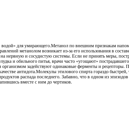
й водой» для умирающего.Метанол по внешним признакам напом
равлений метанолом возникает из-за его использования в состав
 нервную и сосудистую системы. Если не принять меры, пострад
лудка и обильного питья, врачи часто «угощают» пострадавшег
ки организмом задействуют одинаковые ферменты и рецепторы. 
 качестве антидота.Молекулы этилового спирта гораздо быстрей
родуктов распада последнего. Забавно, что в одном из эпизодов
апившись вместе с ним до чертиков.