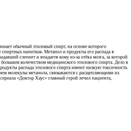
инает обычный этиловый спирт, на основе которого
е спиртных напитков. Метанол и продукты его распада в
авший слепнет и впадаетв кому из-за отёка мозга, за которой
о большим количеством медицинского этилового спирта. Дело в
Продукты распада этилового спирта имеют низкую токсичность
, чем молекулы метанола, связываются с расщепляющими их
 сериала «Доктор Хаус» главный герой лечил пациента,