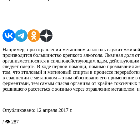
Поделиться в соцсетях
Например, при отравлении метанолом алкоголь служит «живо
производится большинство крепкого алкоголя. Львиная доля от
организмеотносятся к сильнодействующим ядам, действующим на
следует смерть. В ходе первой помощи, помимо промывания же
том, что этиловый и метиловый спирты в процессе переработ
в сравнении с метанолом – этим обосновано его применение в
ферментами, тем самым спасая организм от крайне токсичных п
решившего расстаться с жизнью через отравление метанолом, н
Опубликовано:
12 апреля 2017 г.
/ 👁 287
Поделиться в соцсетях