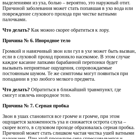
выделениями из уха, болью – вероятно, это наружный отит.
Причиной заболевания может стать попавшая в ухо вода или
повреждение слухового прохода при чистке ватными
палочками.
Что делать?
Как можно скорее обратиться к лору.
Причина № 6. Инородное тело
Громкий и навязчивый звон или гул в ухе может быть вызван,
если в слуховой проход проникло насекомое. В этом случае
каждое касание лапками барабанной перепонки будет
вызывать неприятные ощущения, сопровождаемые
постоянным шумом. Те же симптомы могут появиться при
попадании в ухо любого мелкого предмета.
Что делать?
Обратиться в ближайший травмпункт, где
смогут извлечь инородное тело.
Причина № 7. Серная пробка
Звон в ушах становится все громче и громче, при этом
ощущается заложенность уха и снижается острота слуха –
скорее всего, в слуховом проходе образовалась серная пробка.
Причиной может стать слишком частая чистка ушей ватными
палочками. При этой процедуре сера спрессовывается и