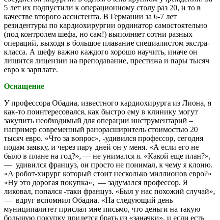
5 лет их подпустили к операционному столу раз 20, и то в
качестве второго ассистента. В Германии за 6-7 лет
резидентуры по кардиохирургии ординатор самостоятельно
(под контролем шефа, но сам!) выполняет сотни разных
операций, выходя в большое плавание специалистом экстра-
класса. А шефу важно каждого хорошо научить, иначе он
лишится лицензии на преподавание, престижа и пары тысяч
евро к зарплате.
Оснащение
У профессора Обадиа, известного кардиохирурга из Лиона, я
как-то поинтересовался, как быстро ему в клинику могут
закупить необходимый для операции инструментарий –
например современный ранорасширитель стоимостью 20
тысяч евро. «Что за вопрос», -удивился профессор, сегодня
подам заявку, и через пару дней он у меня. «А если его не
было в плане на год?», — не унимался я. «Какой еще план?»,
— удивился француз, он просто не понимал, к чему я клоню.
«А робот-хирург который стоит несколько миллионов евро?»
«Ну это дорогая покупка», — задумался профессор. Я
ликовал, попался -таки француз. «Был у нас похожий случай»,
— вдруг вспомнил Обадиа. «На следующий день
муниципалитет прислал мне письмо, что деньги на такую
большую покупку придется брать из «заначки», и если есть