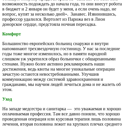
возможность подождать до начала года, то они внесут робота
в бюджет и 2 января он будет у меня, а если очень надо, не
вопрос, купят за несколько дней». Занавес. Извинившись,
профессор удалился. Вертолет из Парижа вез в Лион
донорское сердце, предстояла ночная пересадка.
Комфорт
Большинство европейских больниц снаружи и внутри
напоминают трехзвездочную гостиницу. У нас за последние
годы тоже многое изменилось, но в памяти народной
слишком уж укрепился образ больнички с обшарпанными
стенами. Нужно более активно рекламировать наши
достижения, ведь квоты на многие уникальные операции
зачастую остаются невостребованными. Улучшив
коммуникацию между системой здравоохранения и
гражданами, мы научим людей лечиться дома и не жалеть об
этом.
Уход
На западе медсестра и санитарка — это уважаемая и хорошо
оплачиваемая профессия. Там все давно поняли, что хорошо
проведенная операция или курсовая терапия лишь половина
лечения, вторая половина лежит на хрупких плечах среднего