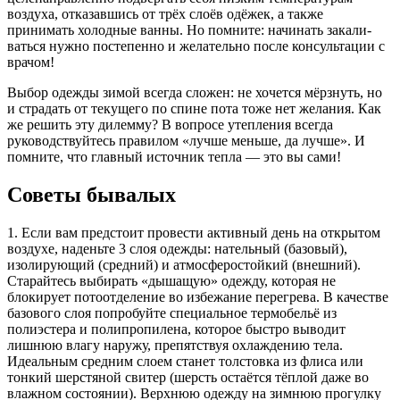
воздуха, отказавшись от трёх слоёв одёжек, а также
принимать холодные ванны. Но помните: начинать закали­
ваться нужно постепенно и желательно после консультации с
врачом!
Выбор одежды зимой всегда сложен: не хочется мёрзнуть, но
и страдать от текущего по спине пота тоже нет желания. Как
же решить эту дилемму? В вопросе утепления всегда
руководствуйтесь правилом «лучше меньше, да лучше». И
помните, что главный источник тепла — это вы сами!
Советы бывалых
1. Если вам предстоит провести активный день на открытом
воздухе, наденьте 3 слоя одежды: нательный (базовый),
изолирующий (средний) и атмосферостойкий (внешний).
Старайтесь выбирать «дышащую» одежду, которая не
блокирует потоотделение во избежание перегрева. В качестве
базового слоя попробуйте специальное термобельё из
полиэстера и полипропилена, которое быстро выводит
лишнюю влагу наружу, препятствуя охлаждению тела.
Идеальным средним слоем станет толстовка из флиса или
тонкий шерстяной свитер (шерсть остаётся тёплой даже во
влажном состоянии). Верхнюю одежду на зимнюю прогулку