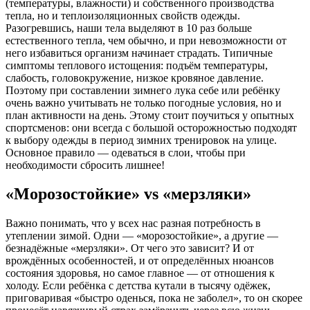
(температуры, влажности) и собственного производст­ва
тепла, но и теплоизоляционных свойств одежды.
Разогревшись, наши тела выделяют в 10 раз больше
естественного тепла, чем обычно, и при невозможности от
него избавиться организм начинает страдать. Типичные
симптомы теплового истощения: подъём температуры,
слабость, головокружение, низкое кровяное давление.
Поэтому при составлении зимнего лука себе или ребёнку
очень важно учитывать не только погодные условия, но и
план активности на день. Этому стоит поучиться у опытных
спортсменов: они всегда с большой осторожностью подходят
к выбору одежды в период зимних тренировок на улице.
Основное правило — одеваться в слои, чтобы при
необходимости сбросить лишнее!
«Морозостойкие» vs «мерзляки»
Важно понимать, что у всех нас разная потребность в
утеплении зимой. Одни — «морозостойкие», а другие —
безнадёжные «мерзляки». От чего это зависит? И от
врождённых особенностей, и от опре­делённых нюансов
состояния здоровья, но самое главное — от отношения к
холоду. Если ребёнка с детства кутали в тысячу одёжек,
приговаривая «быстро оденься, пока не заболел», то он скорее