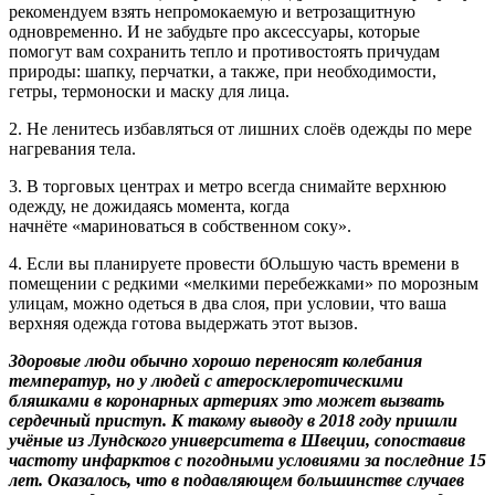
рекомендуем взять непромокаемую и ветрозащитную
одновременно. И не забудьте про аксессуары, которые
помогут вам сохранить тепло и противостоять причудам
природы: шапку, перчатки, а также, при необходимости,
гетры, термоноски и маску для лица.
2. Не ленитесь избавляться от лишних слоёв одежды по мере
нагревания тела.
3. В торговых центрах и метро всегда снимайте верхнюю
одежду, не дожидаясь момента, когда
начнёте «мариноваться в собственном соку».
4. Если вы планируете провести бОльшую часть времени в
помещении с редкими «мелкими перебежками» по морозным
улицам, можно одеться в два слоя, при условии, что ваша
верхняя одежда готова выдержать этот вызов.
Здоровые люди обычно хорошо переносят колебания
температур, но у людей с атеросклеротичес­кими
бляшками в коронарных артериях это может вызвать
сердечный приступ. К такому выводу в 2018 году пришли
учёные из Лундского университета в Швеции, сопоставив
частоту инфарктов с погодными условиями за последние 15
лет. Оказалось, что в подавляющем большинстве случаев