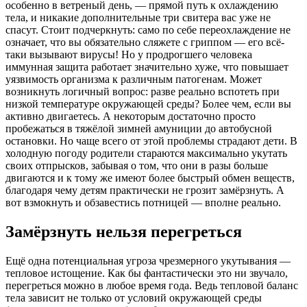
особенно в ветреный день, — прямой путь к охлаждению
тела, и никакие дополнительные три свитера вас уже не
спасут. Стоит подчеркнуть: само по себе переохлаждение не
означает, что вы обязательно сляжете с гриппом — его всё-
таки вызывают вирусы! Но у продрогшего человека
иммунная защита работает значительно хуже, что повышает
уязвимость организма к различным патогенам. Может
возникнуть логичный вопрос: разве реально вспотеть при
низкой температуре окружающей среды? Более чем, если вы
активно двигаетесь. А некоторым достаточно прос­то
пробежаться в тяжёлой зимней амуниции до автобусной
остановки. Но чаще всего от этой проблемы страдают дети. В
холодную погоду родители стараются максимально укутать
своих отпрысков, забывая о том, что они в разы больше
двигаются и к тому же имеют более быстрый обмен веществ,
благодаря чему детям практически не грозит замёрзнуть. А
вот взмокнуть и обзавестись потницей — вполне реально.
Замёрзнуть нельзя перегреться
Ещё одна потенциальная угроза чрезмерного укутывания —
тепловое истощение. Как бы фантастически это ни звучало,
перегреться можно в любое время года. Ведь тепловой баланс
тела зависит не только от условий окружающей среды