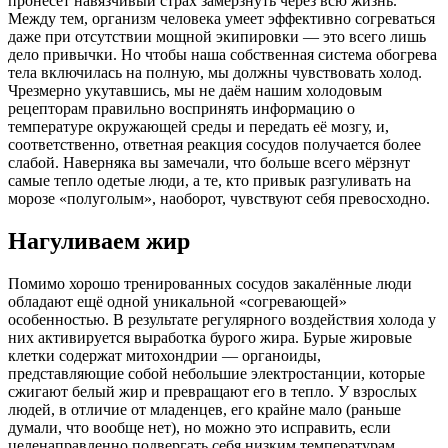
пронесёт навязчивый страх замёрзнуть через всю жизнь.
Между тем, организм человека умеет эффективно согреваться
даже при отсутствии мощной экипировки — это всего лишь
дело привычки. Но чтобы наша собственная система обогрева
тела включилась на полную, мы должны чувствовать холод.
Чрезмерно укутавшись, мы не даём нашим холодовым
рецепторам правильно воспринять информацию о
температуре окружающей среды и передать её мозгу, и,
соответственно, ответная реакция сосудов получается более
слабой. Наверняка вы замечали, что больше всего мёрзнут
самые тепло одетые люди, а те, кто привык разгуливать на
морозе «полуголым», наоборот, чувствуют себя превосходно.
Нагуливаем жир
Помимо хорошо тренированных сосудов закалённые люди
обладают ещё одной уникальной «согревающей»
особенностью. В результате регулярного воздействия холода у
них активируется выработка бурого жира. Бурые жиро­вые
клетки содержат митохондрии — органоиды,
представляющие собой небольшие электростанции, которые
сжигают белый жир и превращают его в тепло. У взрослых
людей, в отличие от младенцев, его крайне мало (раньше
думали, что вообще нет), но можно это исправить, если
целенаправленно подвергать себя низким температурам