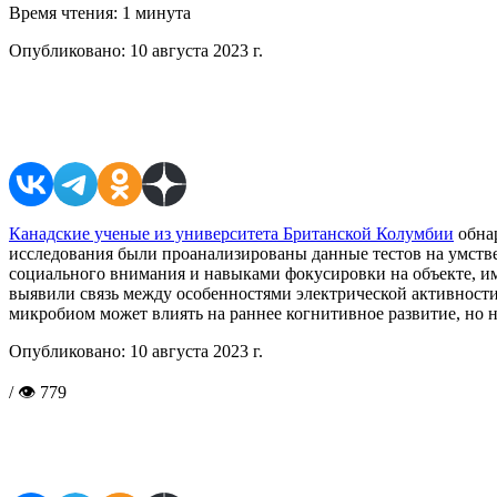
Время чтения:
1 минута
Опубликовано:
10 августа 2023 г.
Поделиться в соцсетях
Канадские ученые из университета Британской Колумбии
обнар
исследования были проанализированы данные тестов на умстве
социального внимания и навыками фокусировки на объекте, имею
выявили связь между особенностями электрической активности
микробиом может влиять на раннее когнитивное развитие, но 
Опубликовано:
10 августа 2023 г.
/ 👁 779
Поделиться в соцсетях