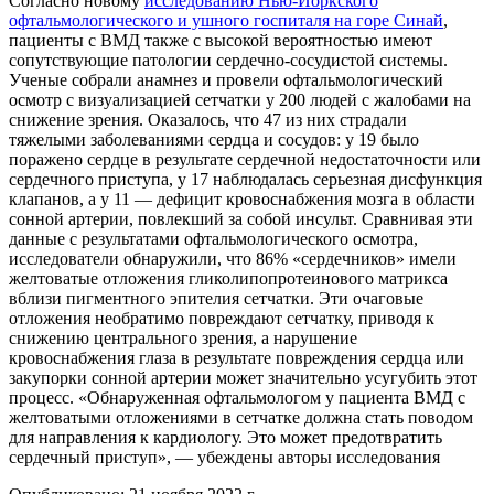
Согласно новому
исследованию Нью-Йоркского
офтальмологического и ушного госпиталя на горе Синай
,
пациенты с ВМД также с высокой вероятностью имеют
сопутствующие патологии сердечно-сосудистой системы.
Ученые собрали анамнез и провели офтальмологический
осмотр с визуализацией сетчатки у 200 людей с жалобами на
снижение зрения. Оказалось, что 47 из них страдали
тяжелыми заболеваниями сердца и сосудов: у 19 было
поражено сердце в результате сердечной недостаточности или
сердечного приступа, у 17 наблюдалась серьезная дисфункция
клапанов, а у 11 — дефицит кровоснабжения мозга в области
сонной артерии, повлекший за собой инсульт. Сравнивая эти
данные с результатами офтальмологического осмотра,
исследователи обнаружили, что 86% «сердечников» имели
желтоватые отложения гликолипопротеинового матрикса
вблизи пигментного эпителия сетчатки. Эти очаговые
отложения необратимо повреждают сетчатку, приводя к
снижению центрального зрения, а нарушение
кровоснабжения глаза в результате повреждения сердца или
закупорки сонной артерии может значительно усугубить этот
процесс. «Обнаруженная офтальмологом у пациента ВМД с
желтоватыми отложениями в сетчатке должна стать поводом
для направления к кардиологу. Это может предотвратить
сердечный приступ», — убеждены авторы исследования