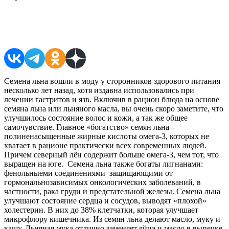
Поделиться в соцсетях
Семена льна вошли в моду у сторонников здорового питания
несколько лет назад, хотя издавна использовались при
лечении гастритов и язв. Включив в рацион блюда на основе
семяна льна или льняного масла, вы очень скоро заметите, что
улучшилось состояние волос и кожи, а так же общее
самочувствие. Главное «богатство» семян льна –
полиненасыщенные жирные кислоты омега-3, которых не
хватает в рационе практически всех современных людей.
Причем северный лён содержит больше омега-3, чем тот, что
выращен на юге. Семена льна также богаты лигнанами:
фенольныеми соединениями защищающими от
гормональнозависимых онкологических заболеваний, в
частности, рака груди и предстательной железы. Семена льна
улучшают состояние сердца и сосудов, выводят «плохой»
холестерин. В них до 38% клетчатки, которая улучшает
микрофлору кишечника. Из семян льна делают масло, муку и
кашу. Льняная мука отлично заменяет яйца и масло в выпечке