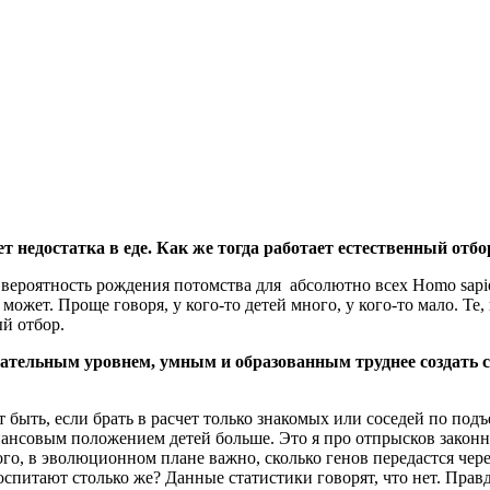
т недостатка в еде. Как же тогда работает естественный отбо
 вероятность рождения потомства для абсолютно всех Homo sapi
ожет. Проще говоря, у кого-то детей много, у кого-то мало. Те,
й отбор.
вательным уровнем, умным и образованным труднее создать с
быть, если брать в расчет только знакомых или соседей по под
ансовым положением детей больше. Это я про отпрысков законны
, в эволюционном плане важно, сколько генов передастся через
 воспитают столько же? Данные статистики говорят, что нет. Пр