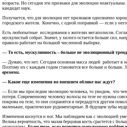
возраста. Но сегодня эти признаки для эволюции неактуальны. 
кандидат наук.
Получается, что для эволюции нет признаков однозначно хорош
городского жителя. Конечно, с одной поправкой — если у нег
Есть любопытные исследования о жителях мегаполисов. Согласн
мускулистый собрат. Значит, у хилого остается больше сил, нап
правило работает на большой численной выборке.
— То есть, мускулинность – больше не эволюционный тренд
— Думаю, что нет. Сегодня основная масса людей работает в
Поэтому их с каждым годом становится все больше и больше. З
времени.
— Какие еще изменения во внешнем облике нас ждут?
— Если мы проследим эволюцию человека, то увидим, что чем
потеря. Современному человеку волосы на теле не нужны совсе
покрова на теле, то они сохранятся и передадутся другим покол
маленькие, практические рудиментарные. В будущем зубы мудро
Изменения коснутся и ног. Мы наблюдаем как с эволюцией умен
Велика вероятность, что малая берцовая кость срастется с боль
орангутаны.
Более того, если развитие цивилизации пойдет