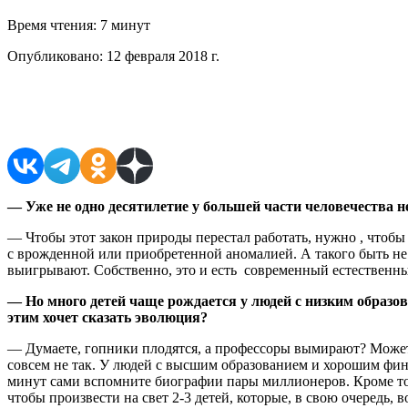
Время чтения:
7 минут
Опубликовано:
12 февраля 2018 г.
Поделиться в соцсетях
— Уже не одно десятилетие у большей части человечества не
— Чтобы этот закон природы перестал работать, нужно , чтобы
с врожденной или приобретенной аномалией. А такого быть не м
выигрывают. Собственно, это и есть современный естественны
— Но много детей чаще рождается у людей с низким образо
этим хочет сказать эволюция?
— Думаете, гопники плодятся, а профессоры вымирают? Может 
совсем не так. У людей с высшим образованием и хорошим фин
минут сами вспомните биографии пары миллионеров. Кроме того
чтобы произвести на свет 2-3 детей, которые, в свою очередь,