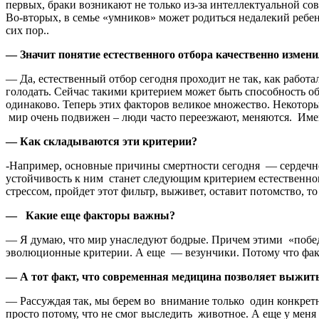
первых, браки возникают не только из-за интеллектуальной со
Во-вторых, в семье «умников» может родиться недалекий ребен
сих пор..
— Значит понятие естественного отбора качественно изменило
— Да, естественный отбор сегодня проходит не так, как работа
голодать. Сейчас такими критерием может быть способность об
одинаково. Теперь этих факторов великое множество. Некоторые
мир очень подвижен – люди часто переезжают, меняются. Име
— Как складываются эти критерии?
-Например, основные причины смертности сегодня — сердечно
устойчивость к ним станет следующим критерием естественного
стрессом, пройдет этот фильтр, выживет, оставит потомство, то
— Какие еще факторы важны?
— Я думаю, что мир унаследуют бодрые. Причем этими «победи
эволюционные критерии. А еще — везунчики. Потому что факт
— А тот факт, что современная медицина позволяет выжит
— Рассуждая так, мы берем во внимание только один конкретн
просто потому, что не смог выследить животное. А еще у меня