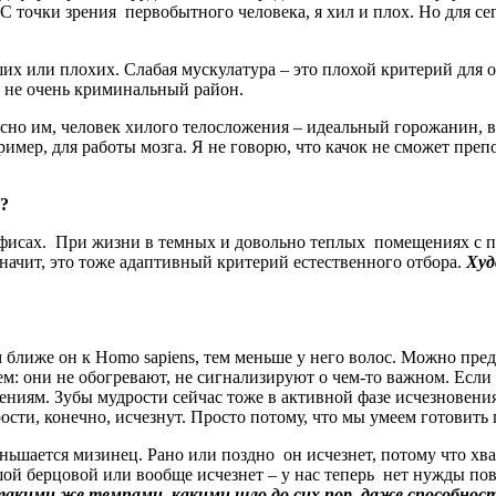
С точки зрения первобытного человека, я хил и плох. Но для се
их или плохих. Слабая мускулатура – это плохой критерий для 
о не очень криминальный район.
о им, человек хилого телосложения – идеальный горожанин, вед
ример, для работы мозга. Я не говорю, что качок не сможет преп
?
 офисах. При жизни в темных и довольно теплых помещениях с
начит, это тоже адаптивный критерий естественного отбора.
Худ
 ближе он к Homo sapiens, тем меньше у него волос. Можно пр
м: они не обогревают, не сигнализируют о чем-то важном. Если 
ениям. Зубы мудрости сейчас тоже в активной фазе исчезновения: 
сти, конечно, исчезнут. Просто потому, что мы умеем готовить 
ьшается мизинец. Рано или поздно он исчезнет, потому что хва
шой берцовой или вообще исчезнет – у нас теперь нет нужды пово
 такими же темпами, какими шло до сих пор, даже способно