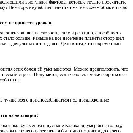
ределяющими выступают факторы, которые трудно просчитать.
чему? Некоторые кульбиты генетики мы не можем объяснить до
исом не принесет урожая.
ралопитеков шел на скорость, силу и реакцию, способность
 стало больше. Раньше на все население планеты отбор шел
ьи – для ученых и так далее. Дело в том, что современный
звития этих болезней уменьшаются. Можно предположить, что
ческий стресс. Получается, если человек сможет бороться со
собратьев.
сь лучше всего приспосабливаться под предложенные
ется на эволюции?
бы я был бушменом в пустыне Калахари, умер бы с голоду,
веком верхнего палеолита: я бы точно не дожил до своего