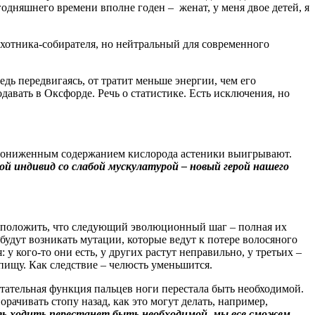
годняшнего времени вполне годен – женат, у меня двое детей, я
охотника-собирателя, но нейтральный для современного
ь передвигаясь, от тратит меньше энергии, чем его
одавать в Оксфорде. Речь о статистике. Есть исключения, но
 пониженным содержанием кислорода астеники выигрывают.
ой индивид со слабой мускулатурой – новый герой нашего
едположить, что следующий эволюционный шаг – полная их
будут возникать мутации, которые ведут к потере волосяного
у кого-то они есть, у других растут неправильно, у третьих –
пищу. Как следствие – челюсть уменьшится.
тательная функция пальцев ноги перестала быть необходимой.
рачивать стопу назад, как это могут делать, например,
сть ходить перестанет быть необходимой, мы все сможем