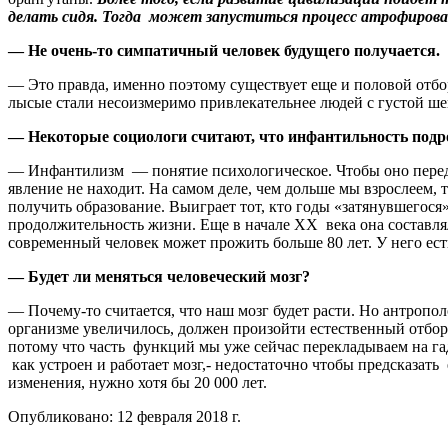
делать сидя. Тогда может запуститься процесс атрофирова
— Не очень-то симпатичный человек будущего получается.
— Это правда, именно поэтому существует еще и половой отбор
лысые стали несоизмеримо привлекательнее людей с густой ше
— Некоторые социологи считают, что инфантильность подр
— Инфантилизм — понятие психологическое. Чтобы оно передав
явление не находит. На самом деле, чем дольше мы взрослеем,
получить образование. Выиграет тот, кто годы «затянувшегос
продолжительность жизни. Еще в начале XX века она составлял
современный человек может прожить больше 80 лет. У него ест
— Будет ли меняться человеческий мозг?
— Почему-то считается, что наш мозг будет расти. Но антропо
организме увеличилось, должен произойти естественный отбор 
потому что часть функций мы уже сейчас перекладываем на га
как устроен и работает мозг,- недостаточно чтобы предсказат
изменения, нужно хотя бы 20 000 лет.
Опубликовано:
12 февраля 2018 г.