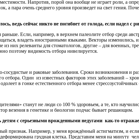
вместимости. Напротив, порой она вообще не играет роли, а оп
ок, а пара очень среднего уровня произведет на свет гения. По
сь, ведь сейчас никто не погибнет от голода, если надел с р
л раньше. Если, например, в верхнем палеолите отбор среди авст
щаться, владеть иностранными языками. Векторы изменились, их
 из них релеванты для стоматологов, другие – для военных, трет
нно поэтому видимость отбора нивелируется.
-сосудистые и раковые заболевания. Сроки возникновения и ра
 отбора. Один из известных факторов этих заболеваний – хрони
 одолеет в гонке естественного отбора менее стрессоустойчивых 
телями» станут не люди со 100 % здоровьем, а те, кто научили
ор везения в генетике и биологии подчас бывает решающим.
ь детям с серьезными врожденными недугами как-то отража
ый признак. Например, у меня врождённый астигматизм, и если 
 деформирована грудная клетка. Представим меня на минуту чело