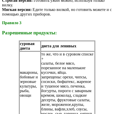
Строгая версия:
Готовить ужин можно, используя только
вилку.
Мягкая версия:
Едите только вилкой, но готовить можете и с
помощью других приборов.
Правило 3
Разрешенные продукты:
суровая
диета для ленивых
диета
то же, что и в суровом списке
+
салаты, белое мясо,
порезанное на маленькие
макароны,
кусочки, яйца.
бобовые и
запрещены: орехи, чипсы,
зерновые
сосиски, бифштекс, жареное
культуры,
и тушеное мясо, печенка,
рыба,
йогурты, пироги с заварным
овощи
кремом, шоколад, сладкие
десерты, фруктовые салаты,
желе, мороженое,крупы,
блины, вафли,хлеб, соусы,
маслоь, сыр, горчица, кетчуп.