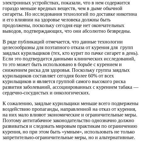
электронных устройствах, показали, что в нем содержится
гораздо меньше вредных веществ, чем в дыме обычной
сигареты. Но исследования технологий по доставке никотина
и его влиянии на здоровье человека должны быть
продолжены, поскольку сегодня еще нет окончательных
выводов, подтверждающих, что они абсолютно безвредны.
В ряде публикаций отмечается, что данные технологии
целесообразны для поэтапного отказа от курения для групп
заядлых курильщиков (тех, кто курит по пачке сигарет в день).
Если это подтвердится данными клинических исследований,
то это может быть использовано в борьбе с курением и
снижением риска для здоровья. Поскольку группа заядлых
курильщиков составляет сегодня более 60% от всех
курильщиков и является группой самого высокого риска
развития заболеваний, ассоциированных с курением табака —
сердечно-сосудистых и онкологических.
К сожалению, заядлые курильщики меньше всего подвержены
воздействию пропаганды, направленной на отказ от курения,
на них мало влияют экономические и ограничительные меры.
Поэтому антитабачное законодательство однозначно должно
развиваться и следовать мировым практикам по ограничению
курения, но при этом быть «умным», использовать не только
запретительно-ограничительные меры, но и альтернативные.