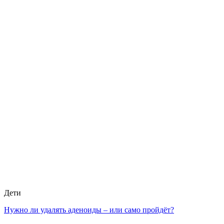
Дети
Нужно ли удалять аденоиды – или само пройдёт?