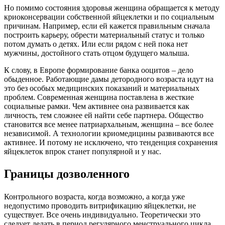
Но помимо состояния здоровья женщина обращается к методу
криоконсервации собственной яйцеклетки и по социальным
причинам. Например, если ей кажется правильным сначала
построить карьеру, обрести материальный статус и только
потом думать о детях. Или если рядом с ней пока нет
мужчины, достойного стать отцом будущего малыша.
К слову, в Европе формирование банка ооцитов – дело
обыденное. Работающие дамы детородного возраста идут на
это без особых медицинских показаний и материальных
проблем. Современная женщина поставлена в жесткие
социальные рамки. Чем активнее она развивается как
личность, тем сложнее ей найти себе партнера. Общество
становится все менее патриархальным, женщина – все более
независимой. А технологии криомедицины развиваются все
активнее. И потому не исключено, что тенденция сохранения
яйцеклеток впрок станет популярной и у нас.
Границы дозволенного
Контрольного возраста, когда возможно, а когда уже
недопустимо проводить витрификацию яйцеклетки, не
существует. Все очень индивидуально. Теоретически это
следует делать в период регулярного менструального цикла,