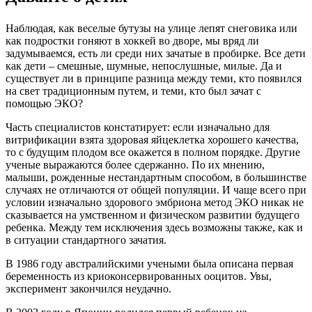
Наблюдая, как веселые бутузы на улице лепят снеговика или
как подростки гоняют в хоккей во дворе, мы вряд ли
задумываемся, есть ли среди них зачатые в пробирке. Все дети
как дети – смешные, шумные, непослушные, милые. Да и
существует ли в принципе разница между теми, кто появился
на свет традиционным путем, и теми, кто был зачат с
помощью ЭКО?
Часть специалистов констатирует: если изначально для
витрификации взята здоровая яйцеклетка хорошего качества,
то с будущим плодом все окажется в полном порядке. Другие
ученые выражаются более сдержанно. По их мнению,
малыши, рожденные нестандартным способом, в большинстве
случаях не отличаются от общей популяции. И чаще всего при
условии изначально здорового эмбриона метод ЭКО никак не
сказывается на умственном и физическом развитии будущего
ребенка. Между тем исключения здесь возможны также, как и
в ситуации стандартного зачатия.
В 1986 году австралийскими учеными была описана первая
беременность из криоконсервированных ооцитов. Увы,
эксперимент закончился неудачно.