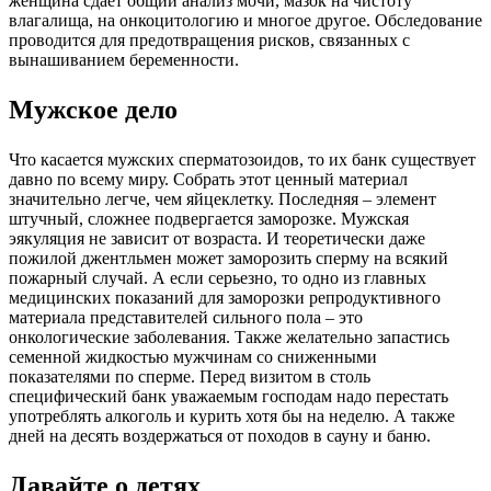
женщина сдает общий анализ мочи, мазок на чистоту
влагалища, на онкоцитологию и многое другое. Обследование
проводится для предотвращения рисков, связанных с
вынашиванием беременности.
Мужское дело
Что касается мужских сперматозоидов, то их банк существует
давно по всему миру. Собрать этот ценный материал
значительно легче, чем яйцеклетку. Последняя – элемент
штучный, сложнее подвергается заморозке. Мужская
эякуляция не зависит от возраста. И теоретически даже
пожилой джентльмен может заморозить сперму на всякий
пожарный случай. А если серьезно, то одно из главных
медицинских показаний для заморозки репродуктивного
материала представителей сильного пола – это
онкологические заболевания. Также желательно запастись
семенной жидкостью мужчинам со сниженными
показателями по сперме. Перед визитом в столь
специфический банк уважаемым господам надо перестать
употреблять алкоголь и курить хотя бы на неделю. А также
дней на десять воздержаться от походов в сауну и баню.
Давайте о детях