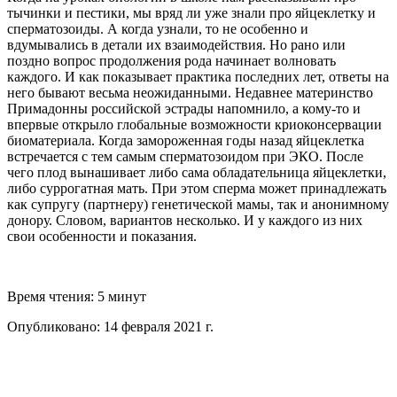
тычинки и пестики, мы вряд ли уже знали про яйцеклетку и
сперматозоиды. А когда узнали, то не особенно и
вдумывались в детали их взаимодействия. Но рано или
поздно вопрос продолжения рода начинает волновать
каждого. И как показывает практика последних лет, ответы на
него бывают весьма неожиданными. Недавнее материнство
Примадонны российской эстрады напомнило, а кому-то и
впервые открыло глобальные возможности криоконсервации
биоматериала. Когда замороженная годы назад яйцеклетка
встречается с тем самым сперматозоидом при ЭКО. После
чего плод вынашивает либо сама обладательница яйцеклетки,
либо суррогатная мать. При этом сперма может принадлежать
как супругу (партнеру) генетической мамы, так и анонимному
донору. Словом, вариантов несколько. И у каждого из них
свои особенности и показания.
Время чтения:
5 минут
Опубликовано:
14 февраля 2021 г.
Поделиться в соцсетях