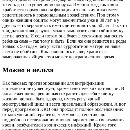
то есть до наступления менопаузы. Именно тогда активно
«работает» гормональная функция и ткань яичника имеет
рецептивность к гормональным воздействиям. При этом у
одних женщин ооциты могут закончиться уже в 38 лет, а у
других есть вероятность иметь детей вплоть до 50 лет. Так что
тридцатилетняя девушка может заморозить свою яйцеклетку
лет на десять. И если потом она будет в состоянии выносить
ребенка сама – так тому и быть. Если же она решится на роды
только к 50 годам, без участия суррогатной матери ей чаще
всего не обойтись. Как говорилось выше, храниться
замороженная яйцеклетка может неограниченное время.
Можно и нельзя
Как таковых противопоказаний для витрификации
яйцеклетки не существует, кроме генетических патологий. В
идеале женщина, решившая сохранить для себя «клетку
жизни», должна быть здорова, иметь регулярный
менструальный цикл и вести правильный образ жизни. А вот
перед программой ЭКО она проходит полное обследование:
от консультаций терапевта, маммолога, генетика до
подробного исследования многих параметров – свертывания
крови, возбудителей хронических инфекций. Кроме того,