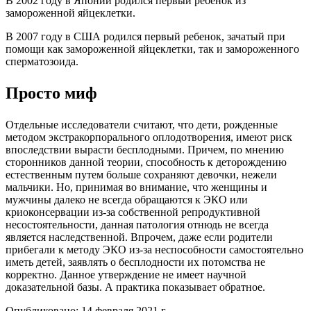
В 2002 году в Японии родился первый ребенок из
замороженной яйцеклетки.
В 2007 году в США родился первый ребенок, зачатый при
помощи как замороженной яйцеклетки, так и замороженного
сперматозоида.
Просто миф
Отдельные исследователи считают, что дети, рожденные
методом экстракорпорального оплодотворения, имеют риск
впоследствии вырасти бесплодными. Причем, по мнению
сторонников данной теории, способность к деторождению
естественным путем больше сохраняют девочки, нежели
мальчики. Но, принимая во внимание, что женщины и
мужчины далеко не всегда обращаются к ЭКО или
криоконсервации из-за собственной репродуктивной
несостоятельности, данная патология отнюдь не всегда
является наследственной. Впрочем, даже если родители
прибегали к методу ЭКО из-за неспособности самостоятельно
иметь детей, заявлять о бесплодности их потомства не
корректно. Данное утверждение не имеет научной
доказательной базы. А практика показывает обратное.
Опубликовано:
14 февраля 2021 г.