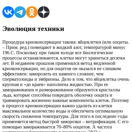
Эволюция техники
Процедура криоконсервации такова: яйцеклетки (или ооциты.
– Прим. ред.) помещают в жидкий азот, температурой минус
196 С. Поскольку при таком холоде все биологические
процессы останавливаются, клетки могут храниться десятки
лет. В недавнем прошлом применялся метод медленной
криоконсервации, но для ооцитов он оказался не слишком
эффективен: заморозить их намного сложнее, чем
сперматозоиды и эмбрионы. Дело в том, что яйцеклетка очень
крупная и «до краев» наполнена жидкостью. При ее
замораживании и размораживании образуются кристаллы
льда, которые способны повредить оболочку ооцита и
травмировать жизненно важные компоненты клеток. Поэтому
в процессе криоконсервации важно удалить из клетки
максимальное количество воды и обеспечить оптимальную
скорость снижения температуры. Для этого в последние годы
применяется метод быстрой заморозки – витрификация. С его
помощью замораживается 70–80% ооцитов. А частота