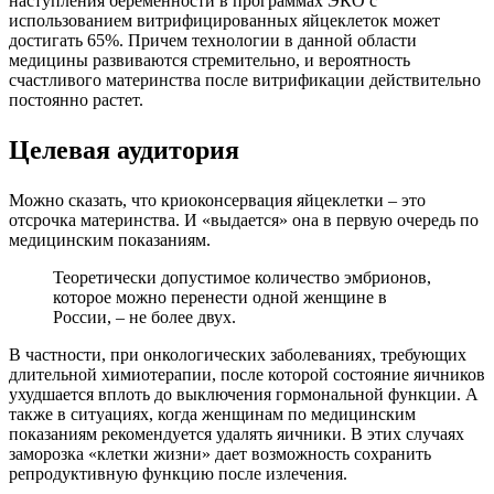
наступления беременности в программах ЭКО с
использованием витрифицированных яйцеклеток может
достигать 65%. Причем технологии в данной области
медицины развиваются стремительно, и вероятность
счастливого материнства после витрификации действительно
постоянно растет.
Целевая аудитория
Можно сказать, что криоконсервация яйцеклетки – это
отсрочка материнства. И «выдается» она в первую очередь по
медицинским показаниям.
Теоретически допустимое количество эмбрионов,
которое можно перенести одной женщине в
России, – не более двух.
В частности, при онкологических заболеваниях, требующих
длительной химиотерапии, после которой состояние яичников
ухудшается вплоть до выключения гормональной функции. А
также в ситуациях, когда женщинам по медицинским
показаниям рекомендуется удалять яичники. В этих случаях
заморозка «клетки жизни» дает возможность сохранить
репродуктивную функцию после излечения.