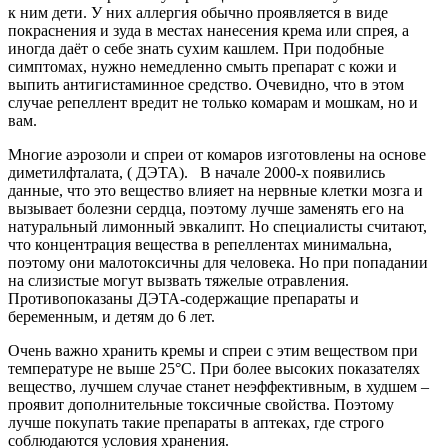
к ним дети. У них аллергия обычно проявляется в виде
покраснения и зуда в местах нанесения крема или спрея, а
иногда даёт о себе знать сухим кашлем. При подобные
симптомах, нужно немедленно смыть препарат с кожи и
выпить антигистаминное средство. Очевидно, что в этом
случае репеллент вредит не только комарам и мошкам, но и
вам.
Многие аэрозоли и спреи от комаров изготовлены на основе
диметилфталата, ( ДЭТА). В начале 2000-х появились
данные, что это вещество влияет на нервные клетки мозга и
вызывает болезни сердца, поэтому лучше заменять его на
натуральный лимонный эвкалипт. Но специалисты считают,
что концентрация вещества в репеллентах минимальна,
поэтому они малотоксичны для человека. Но при попадании
на слизистые могут вызвать тяжелые отравления.
Противопоказаны ДЭТА-содержащие препараты и
беременным, и детям до 6 лет.
Очень важно хранить кремы и спреи с этим веществом при
температуре не выше 25°C. При более высоких показателях
вещество, лучшем случае станет неэффективным, в худшем –
проявит дополнительные токсичные свойства. Поэтому
лучше покупать такие препараты в аптеках, где строго
соблюдаются условия хранения.