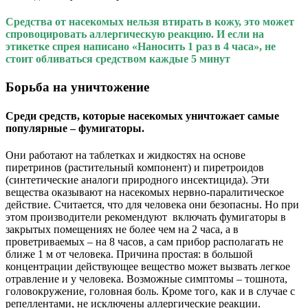
Средства от насекомых нельзя втирать в кожу, это может
спровоцировать аллергическую реакцию. И если на
этикетке спрея написано «Наносить 1 раз в 4 часа», не
стоит обливаться средством каждые 5 минут
Борьба на уничтожение
Среди средств, которые насекомых уничтожает самые
популярные – фумигаторы.
Они работают на таблетках и жидкостях на основе
пиретринов (растительный компонент) и пиретроидов
(синтетические аналоги природного инсектицида). Эти
вещества оказывают на насекомых нервно-паралитическое
действие. Считается, что для человека они безопасны. Но при
этом производители рекомендуют включать фумигаторы в
закрытых помещениях не более чем на 2 часа, а в
проветриваемых – на 8 часов, а сам прибор располагать не
ближе 1 м от человека. Причина простая: в большой
концентрации действующее вещество может вызвать легкое
отравление и у человека. Возможные симптомы – тошнота,
головокружение, головная боль. Кроме того, как и в случае с
репеллентами, не исключены аллергические реакции.