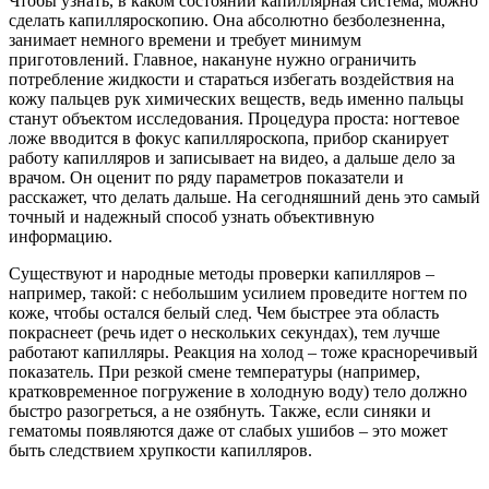
Чтобы узнать, в каком состоянии капиллярная система, можно
сделать капилляроскопию. Она абсолютно безболезненна,
занимает немного времени и требует минимум
приготовлений. Главное, накануне нужно ограничить
потребление жидкости и стараться избегать воздействия на
кожу пальцев рук химических веществ, ведь именно пальцы
станут объектом исследования. Процедура проста: ногтевое
ложе вводится в фокус капилляроскопа, прибор сканирует
работу капилляров и записывает на видео, а дальше дело за
врачом. Он оценит по ряду параметров показатели и
расскажет, что делать дальше. На сегодняшний день это самый
точный и надежный способ узнать объективную
информацию.
Существуют и народные методы проверки капилляров –
например, такой: с небольшим усилием проведите ногтем по
коже, чтобы остался белый след. Чем быстрее эта область
покраснеет (речь идет о нескольких секундах), тем лучше
работают капилляры. Реакция на холод – тоже красноречивый
показатель. При резкой смене температуры (например,
кратковременное погружение в холодную воду) тело должно
быстро разогреться, а не озябнуть. Также, если синяки и
гематомы появляются даже от слабых ушибов – это может
быть следствием хрупкости капилляров.