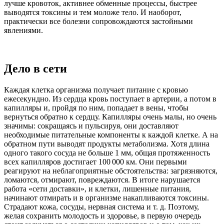
лучше кровоток, активнее обменные процессы, быстрее
выводятся токсины и тем моложе тело. И наоборот,
практически все болезни сопровождаются застойными
явлениями.
Дело в сети
Каждая клетка организма получает питание с кровью
ежесекундно. Из сердца кровь поступает в артерии, а потом в
капилляры и, пройдя по ним, попадает в вены, чтобы
вернуться обратно к сердцу. Капилляры очень малы, но очень
значимы: сокращаясь и пульсируя, они доставляют
необходимые питательные компоненты к каждой клетке. А на
обратном пути выводят продукты метаболизма. Хотя длина
одного такого сосуда не больше 1 мм, общая протяженность
всех капилляров достигает 100 000 км. Они первыми
реагируют на неблагоприятные обстоятельства: загрязняются,
ломаются, отмирают, повреждаются. В итоге нарушается
работа «сети доставки», и клетки, лишенные питания,
начинают отмирать и в организме накапливаются токсины.
Страдают кожа, сосуды, нервная система и т. д. Поэтому,
желая сохранить молодость и здоровье, в первую очередь