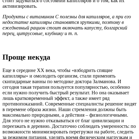
стоит задуматься о состоянии капилляров и о том, как их
активизировать.
Продукты с витамином С полезны для капилляров, а при его
недостатке капилляры становятся хрупкими, поэтому в
ежедневный рацион стоит включать капусту, болгарский
перец, цитрусовые, клубнику и т. п.
Проще некуда
Еще в середине XX века, чтобы «взбодрить спящие
капилляры» и омолодить организм, стали применять
скипидарные ванны по методике доктора Залманова. И
сегодня такая терапия пользуется популярностью, особенно
если нужно получить быстрый результат. Но она оказывает
лишь кратковременный эффект, а также имеет ряд
противопоказаний. Современные специалисты решение видят
в перемене образа жизни. Наши стремления должны быть
максимально природными, а действия – физиологичными.
Для этого не нужно отказываться от благ цивилизации и
переезжать в деревню. Достаточно соблюдать умеренность: по
возможности минимизировать перегрузки на работе, следить
за режимом питания, уделять время физическим нагрузкам и