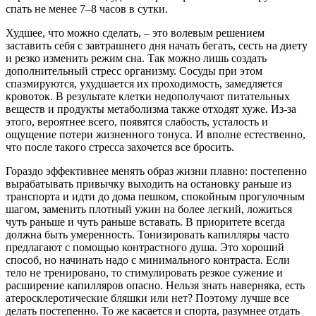
спать не менее 7–8 часов в сутки.
Худшее, что можно сделать, – это волевым решением
заставить себя с завтрашнего дня начать бегать, сесть на диету
и резко изменить режим сна. Так можно лишь создать
дополнительный стресс организму. Сосуды при этом
спазмируются, ухудшается их проходимость, замедляется
кровоток. В результате клетки недополучают питательных
веществ и продукты метаболизма также отходят хуже. Из-за
этого, вероятнее всего, появятся слабость, усталость и
ощущение потери жизненного тонуса. И вполне естественно,
что после такого стресса захочется все бросить.
Гораздо эффективнее менять образ жизни плавно: постепенно
вырабатывать привычку выходить на остановку раньше из
транспорта и идти до дома пешком, спокойным прогулочным
шагом, заменить плотный ужин на более легкий, ложиться
чуть раньше и чуть раньше вставать. В приоритете всегда
должна быть умеренность. Тонизировать капилляры часто
предлагают с помощью контрастного душа. Это хороший
способ, но начинать надо с минимального контраста. Если
тело не тренировано, то стимулировать резкое сужение и
расширение капилляров опасно. Нельзя знать наверняка, есть
атеросклеротические бляшки или нет? Поэтому лучше все
делать постепенно. То же касается и спорта, разумнее отдать