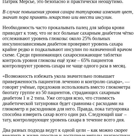
Патрик Мерсье, это безопасно и практически неощутимо.
В случае повышения уровня сахара татуировка изменит цвет,
значит пора принять лекарство или ввести инсулин.
Необходимость часто прокалывать палец для забора крови
приводит к тому, что не все больные сахарным диабетом чётко
отслеживают уровень глюкозы: около 25% больных
инсулинозависимым диабетом проверяют уровень сахара
крайне редко и подкалывают инсулин по назначенной врачом
схеме. Среди принимающих сахароснижающие таблетки
контроль уровня глюкозы ещё хуже – 65% пациентов
контролируют уровень сахара не чаще одного раза в месяц.
«Возможность избежать укола значительно повышает
приверженность пациентов лечению и контролю сахара», —
говорят учёные, предложив использовать вместо глюкометра
биотату группе из 50 пациентов, страдающих сахарным
диабетом 1 и 2 типа. Уже сегодня ясно, что стоимость
диабетической татуировки будет сравнима с расходами на
глюкометр и расходников для него. Правда, пока татуировка
способна измерить сахар всего один раз. Следующий шаг –
тату, контролирующее уровень сахара в течение всего дня.
Два разных подхода ведут к одной цели – как можно скорее
внедрить в жизнь простые и доступные методы диагностики,