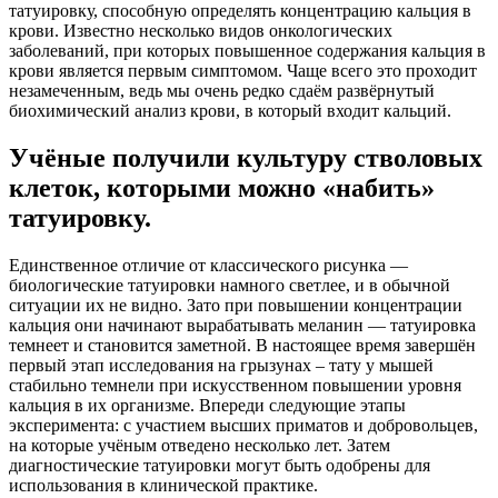
татуировку, способную определять концентрацию кальция в
крови. Известно несколько видов онкологических
заболеваний, при которых повышенное содержания кальция в
крови является первым симптомом. Чаще всего это проходит
незамеченным, ведь мы очень редко сдаём развёрнутый
биохимический анализ крови, в который входит кальций.
Учёные получили культуру стволовых
клеток, которыми можно «набить»
татуировку.
Единственное отличие от классического рисунка —
биологические татуировки намного светлее, и в обычной
ситуации их не видно. Зато при повышении концентрации
кальция они начинают вырабатывать меланин — татуировка
темнеет и становится заметной. В настоящее время завершён
первый этап исследования на грызунах – тату у мышей
стабильно темнели при искусственном повышении уровня
кальция в их организме. Впереди следующие этапы
эксперимента: с участием высших приматов и добровольцев,
на которые учёным отведено несколько лет. Затем
диагностические татуировки могут быть одобрены для
использования в клинической практике.