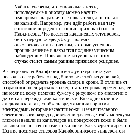
Учёные уверены, что стволовые клетки,
используемые в биотату можно научить
реагировать на различные показатели, а не только
на кальций. Например, уже идёт работа над тату,
способной определить ранние признаки болезни
Паркинсона. Что касается кальциевых татуировок,
они в первую очередь будут полезны
онкологическим пациентам, которые успешно
прошли лечение и находятся под динамическим
наблюдением. Проявление татуировки в этом
случае станет самым ранним признаком рецидива.
А специалисты Калифорнийского университета уже
несколько лет работают над биологической татуировкой,
способной определять уровень сахара в крови. В отличие от
разработки швейцарских коллег, эта татуировка временная, её
наносят на кожу, намочив бумагу с рисунком, по аналогии с
детскими переводными картинками. Ещё одно отличие –
американская тату снабжена двумя миниатюрными
электродами, которые касаются кожи. Незначительного
электрического разряда достаточно для того, чтобы молекулы
глюкозы вышли из капилляров на поверхность кожи и были
зафиксированы сенсорами татуировки. Как уверяет директор
Центра носимых сенсоров Калифорнийского университета