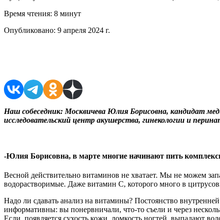
Время чтения:
8 минут
Опубликовано:
9 апреля 2024 г.
Поделиться в соцсетях
Наш собеседник:
Москвичева Юлия Борисовна, кандидат мед
исследовательский центр акушерства, гинекологии и перина
-Юлия Борисовна, в марте многие начинают пить комплексы
Весной действительно витаминов не хватает. Мы не можем зап
водорастворимые. Даже витамин С, которого много в цитрусовы
Надо ли сдавать анализ на витамины? Постоянство внутренней 
информативны: вы понервничали, что-то съели и через несколь
Если, появляется сухость кожи, ломкость ногтей, выпадают воло