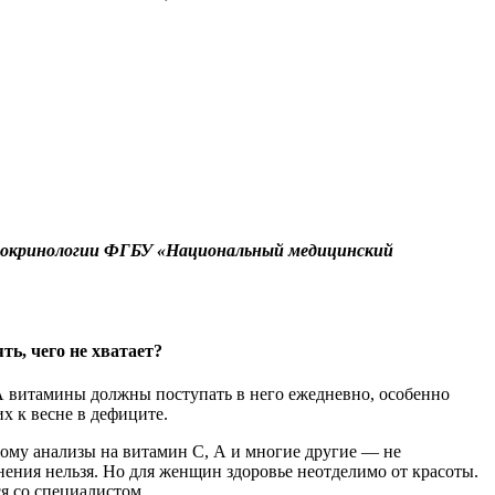
эндокринологии ФГБУ «Национальный медицинский
ь, чего не хватает?
 А витамины должны поступать в него ежедневно, особенно
х к весне в дефиците.
этому анализы на витамин С, А и многие другие — не
нения нельзя. Но для женщин здоровье неотделимо от красоты.
ся со специалистом.