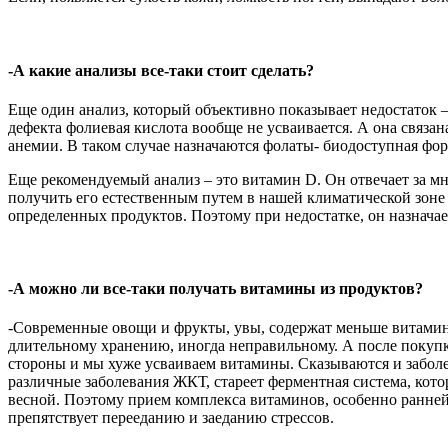
-А какие анализы все-таки стоит сделать?
Еще один анализ, который объективно показывает недостаток – 
дефекта фолиевая кислота вообще не усваивается. А она связа
анемии. В таком случае назначаются фолаты- биодоступная фо
Еще рекомендуемый анализ – это витамин D. Он отвечает за м
получить его естественным путем в нашей климатической зоне 
определенных продуктов. Поэтому при недостатке, он назначае
-А можно ли все-таки получать витамины из продуктов?
-Современные овощи и фрукты, увы, содержат меньше витамин
длительному хранению, иногда неправильному. А после покупк
стороны и мы хуже усваиваем витамины. Сказываются и заболе
различные заболевания ЖКТ, стареет ферментная система, котор
весной. Поэтому прием комплекса витаминов, особенно ранней
препятствует перееданию и заеданию стрессов.