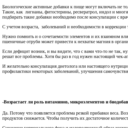
Биологические активные добавки к пище могут включать не 
Такие, как лигнаны, фитостерины, ресвератрол, индол и мно
подбирать такие добавки необходимо после консультации с вра
С учетом возраста, заболеваний и необходимости в коррекции
Нужно помнить и о сочетаемости элементов и их взаимном вли
пшеничные отруби может привести к нехватке магния в органи
Если дефицит возник, и вы видите, что с вами что-то не так,
решат все проблемы. Хотя бы раз в год нужен настоящий чек-ап
И желательно консультация диетолога или настоящего нутрици
профилактики некоторых заболеваний, улучшения самочувстви
-Возрастает ли роль витаминов, микроэлементов и биодобав
Да. Потому что появляется проблема резкой прибавки веса. В
продуктов снижается. Чтобы получить их достаточное количест
Снижение гормонального фона и малоподвижный образ жизни в 