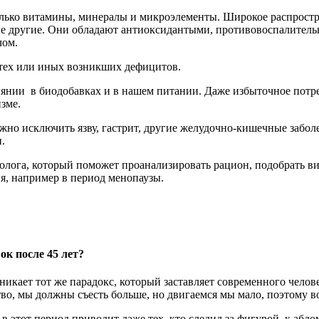
только витамины, минералы и микроэлементы. Широкое распрос
гие другие. Они обладают антиоксидантыми, противовоспалите
чом.
 тех или иных возникших дефицитов.
янии в биодобавках и в нашем питании. Даже избыточное потре
зме.
 нужно исключить язву, гастрит, другие желудочно-кишечные заб
.
олога, который поможет проанализировать рацион, подобрать в
я, например в период менопаузы.
ок после 45 лет?
озникает тот же парадокс, который заставляет современного ч
во, мы должны съесть больше, но двигаемся мы мало, поэтому во
этот период приводит даже тех, кто следил за фигурой, к абд