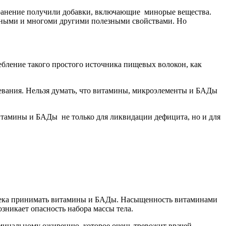
транение получили добавки, включающие минорые вещества.
льными и многоми другими полезными свойствами. Но
бление такого простого источника пищевых волокон, как
олевания. Нельзя думать, что витамины, микроэлементы и БАДы
итамины и БАДы не только для ликвидации дефицита, но и для
еловека принимать витамины и БАДы. Насыщенность витаминами
зникает опасность набора массы тела.
оминальному ожирению, которое очень тревожит врачей.