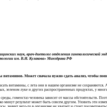
ицинских наук, врач-диетолог отделения гинекологической 
тологии им. В.И. Кулакова» Минздрава РФ
 витаминов. Может сначала нужно сдать анализ, чтобы понят
асать витамины, с лета они в нашем организме не сохраняются.
х, зеленом луке и других распространенных продуктах, у многи
среды, гомеостаз человека зависит от массы обстоятельств. По
ко минут результат может быть совсем другим. Уловить эти изме
сы, значит чего-то в организме не хватает и стоит посоветовать