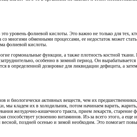
это уровень фолиевой кислоты. Это важно не только для тех, кт
на со многими обменными процессами, ее недостаток может стать
рма фолиевой кислоты.
ногие гормональные функции, а также плотность костной ткани
затруднительно, особенно в зимний период. Он вырабатывается 
тся в определенной дозировке для ликвидации дефицита, а затем
ов и биологически активных веществ, чем их предшественники
и, мы кладем их в холодильник, потом начинаем варить, жарить
вания желудочно-кишечного тракта, прием лекарств, старение ф
ая способствует усвоению витаминов. Из-за всего этого, а еще 
 весной, поздней осенью и зимой необходим. Это помогает повы