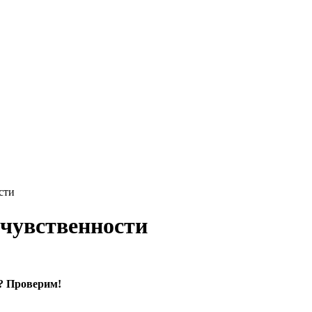
сти
 чувственности
и? Проверим!