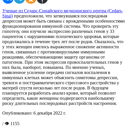
Ученые из Седарс-Синайского медицинского центра (Cedars-
Sinai)
предположили, что затянувшаяся послеродовая
депрессия может быть связана с врожденными особенностями
функционирования иммунной системы. Что проверить эту
гипотезу, они изучили экспрессию различных генов у 33
пациенток с нарушениями психического здоровья, которые
продолжались в течение трех лет после родов. Оказалось, что
у этих женщин имелось выраженное снижение активности
генов, связанных с противовирусными иммунными
реакциями, обеспечивающими защиту организма от
патогенов. При этом экспрессия провоспалительных генов у
них была, наоборот, повышена. По мнению ученых,
выявленное усиление передачи сигналов воспаления в
иммунных клетках может объяснить симптомы депрессии,
тревоги и посттравматического стрессового расстройства у
матерей спустя несколько лет после родов. В будущем
планируется разработать анализ крови, который позволит
определить, какие женщины подвергаются наибольшему
риску длительных послеродовых расстройств настроения.
Опубликовано:
6 декабря 2022 г.
/ 👁 1155